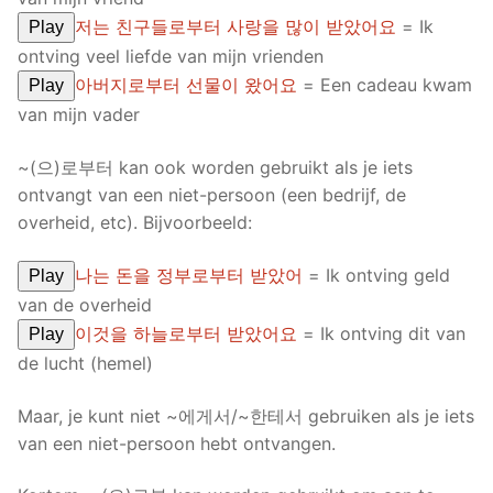
저는 친구들로부터 사랑을 많이 받았어요
= Ik
Play
ontving veel liefde van mijn vrienden
아버지로부터 선물이 왔어요
= Een cadeau kwam
Play
van mijn vader
~(으)로부터 kan ook worden gebruikt als je iets
ontvangt van een niet-persoon (een bedrijf, de
overheid, etc). Bijvoorbeeld:
나는 돈을 정부로부터 받았어
= Ik ontving geld
Play
van de overheid
이것을 하늘로부터 받았어요
= Ik ontving dit van
Play
de lucht (hemel)
Maar, je kunt niet ~에게서/~한테서 gebruiken als je iets
van een niet-persoon hebt ontvangen.