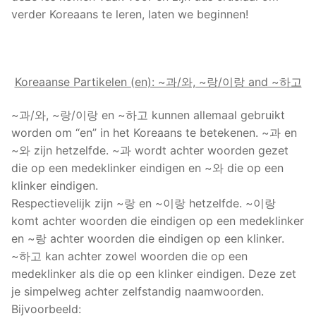
verder Koreaans te leren, laten we beginnen!
Koreaanse Partikelen (en): ~과/와, ~랑/이랑 and ~하고
~과/와, ~랑/이랑 en ~하고 kunnen allemaal gebruikt
worden om “en” in het Koreaans te betekenen. ~과 en
~와 zijn hetzelfde. ~과 wordt achter woorden gezet
die op een medeklinker eindigen en ~와 die op een
klinker eindigen.
Respectievelijk zijn ~랑 en ~이랑 hetzelfde. ~이랑
komt achter woorden die eindigen op een medeklinker
en ~랑 achter woorden die eindigen op een klinker.
~하고 kan achter zowel woorden die op een
medeklinker als die op een klinker eindigen. Deze zet
je simpelweg achter zelfstandig naamwoorden.
Bijvoorbeeld: