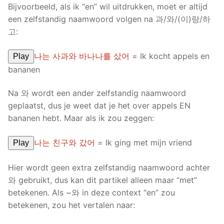
Bijvoorbeeld, als ik “en” wil uitdrukken, moet er altijd
een zelfstandig naamwoord volgen na 과/와/(이)랑/하
고:
나는 사과와 바나나를 샀어
= Ik kocht appels en
Play
bananen
Na 와 wordt een ander zelfstandig naamwoord
geplaatst, dus je weet dat je het over appels EN
bananen hebt. Maar als ik zou zeggen:
나는 친구와 갔어
= Ik ging met mijn vriend
Play
Hier wordt geen extra zelfstandig naamwoord achter
와 gebruikt, dus kan dit partikel alleen maar “met”
betekenen. Als ~와 in deze context “en” zou
betekenen, zou het vertalen naar: