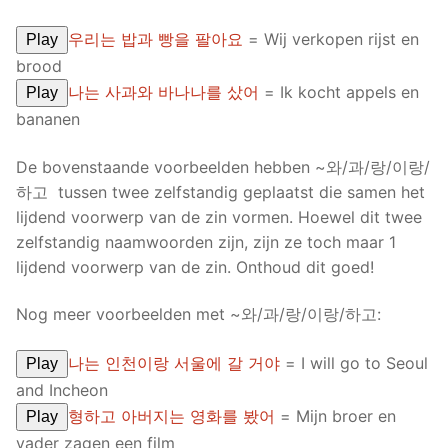
우리는 밥과 빵을 팔아요
= Wij verkopen rijst en
Play
brood
나는 사과와 바나나를 샀어
= Ik kocht appels en
Play
bananen
De bovenstaande voorbeelden hebben ~와/과/랑/이랑/
하고 tussen twee zelfstandig geplaatst die samen het
lijdend voorwerp van de zin vormen. Hoewel dit twee
zelfstandig naamwoorden zijn, zijn ze toch maar 1
lijdend voorwerp van de zin. Onthoud dit goed!
Nog meer voorbeelden met ~와/과/랑/이랑/하고:
나는 인천이랑 서울에 갈 거야
= I will go to Seoul
Play
and Incheon
형하고 아버지는 영화를 봤어
= Mijn broer en
Play
vader zagen een film