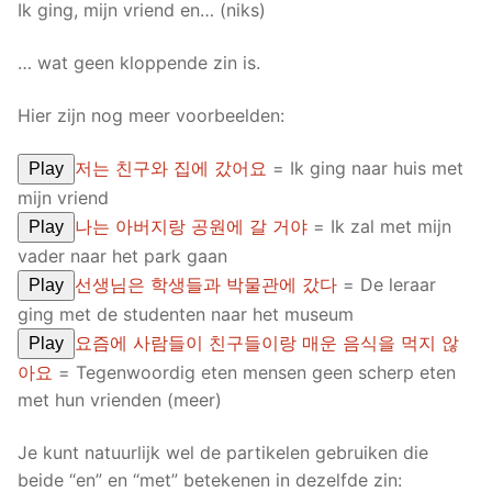
Ik ging, mijn vriend en… (niks)
… wat geen kloppende zin is.
Hier zijn nog meer voorbeelden:
저는 친구와 집에 갔어요
= Ik ging naar huis met
Play
mijn vriend
나는 아버지랑 공원에 갈 거야
= Ik zal met mijn
Play
vader naar het park gaan
선생님은 학생들과 박물관에 갔다
= De leraar
Play
ging met de studenten naar het museum
요즘에 사람들이 친구들이랑 매운 음식을 먹지 않
Play
아요
= Tegenwoordig eten mensen geen scherp eten
met hun vrienden (meer)
Je kunt natuurlijk wel de partikelen gebruiken die
beide “en” en “met” betekenen in dezelfde zin: