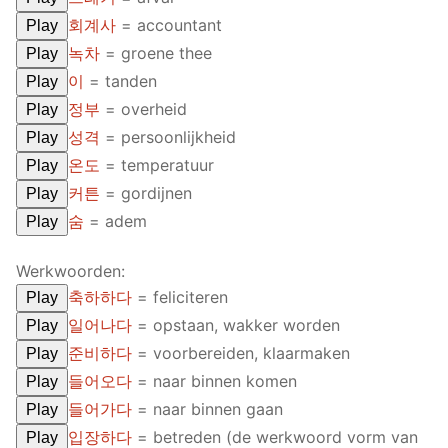
회계사
= accountant
Play
녹차
= groene thee
Play
이
= tanden
Play
정부
= overheid
Play
성격
= persoonlijkheid
Play
온도
= temperatuur
Play
커튼
= gordijnen
Play
숨
= adem
Play
Werkwoorden:
축하하다
= feliciteren
Play
일어나다
= opstaan, wakker worden
Play
준비하다
= voorbereiden, klaarmaken
Play
들어오다
= naar binnen komen
Play
들어가다
= naar binnen gaan
Play
입장하다
= betreden (de werkwoord vorm van
Play