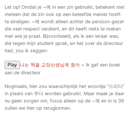
Let op! Omdat je ~께 in een zin gebruikt, betekent niet
meteen dat de zin ook op een beleefde manier hoeft
te eindigen. ~께 wordt alleen achter de persoon gezet
die veel respect verdient, en dit heeft niets te maken
met wie je praat. Bijvoorbeeld, als ik een leraar was,
die tegen mijn student sprak, en het over de directeur
had, zou ik zeggen:
나는 책을 교장선생님께 줬어
= Ik gaf een boek
Play
aan de directeur
Nogmaals, hier zou waarschijnlijk het woordje “드리다”
in plaats van 주다 worden gebruikt. Maar maak je daar
nu geen zorgen om, focus alleen op de ~께 en in ls 39
zullen we hier op terugkomen.