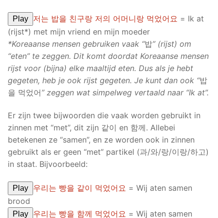
저는 밥을 친구랑 저의 어머니랑 먹었어요
= Ik at
Play
(rijst*) met mijn vriend en mijn moeder
*Koreaanse mensen gebruiken vaak “
밥
” (rijst) om
“eten” te zeggen. Dit komt doordat Koreaanse mensen
rijst voor (bijna) elke maaltijd eten. Dus als je hebt
gegeten, heb je ook rijst gegeten. Je kunt dan ook “
밥
을 먹었어
” zeggen wat simpelweg vertaald naar “Ik at”.
Er zijn twee bijwoorden die vaak worden gebruikt in
zinnen met “met”, dit zijn 같이 en 함께. Allebei
betekenen ze “samen”, en ze worden ook in zinnen
gebruikt als er geen “met” partikel (과/와/랑/이랑/하고)
in staat. Bijvoorbeeld:
우리는 빵을 같이 먹었어요
= Wij aten samen
Play
brood
우리는 빵을 함께 먹었어요
= Wij aten samen
Play