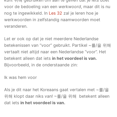
kunt
위해 gebruiken om aan te geven dat je iets doet
voor de bedoeling van een
werkwoord
, maar dit is nu
nog te ingewikkeld. In
Les 32
zal je leren hoe je
werkwoorden in zelfstandig naamwoorden moet
veranderen.
Let er ook op dat je niet meerdere Nederlandse
betekenissen van “voor” gebruikt. Partikel ~를/을 위해
vertaalt niet altijd naar een Nederlandse “voor”. Het
betekent alleen dat iets
in het voordeel is van.
Bijvoorbeeld, in de onderstaande zin:
Ik was hem voor
Als je dit naar het Koreaans gaat vertalen met ~를/을
위해 klopt daar niks van! ~를/을 위해 betekent alleen
dat iets
in het voordeel is van.