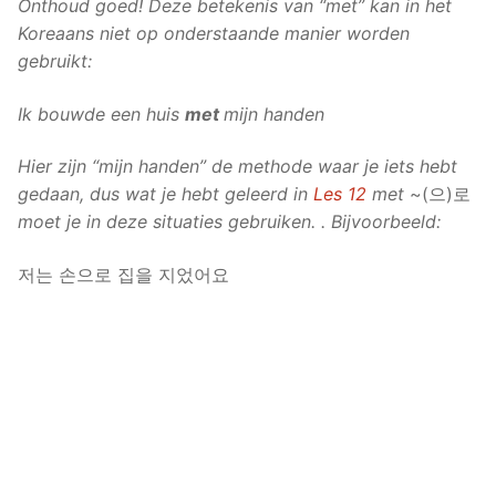
Onthoud goed! Deze betekenis van “met” kan in het
Koreaans
niet
op onderstaande manier worden
gebruikt:
Ik bouwde een huis
met
mijn handen
Hier zijn “mijn handen” de methode waar je iets hebt
gedaan, dus wat je hebt geleerd in
Les 12
met
~(으)로
moet je in deze situaties gebruiken. . Bijvoorbeeld:
저는 손으로 집을 지었어요