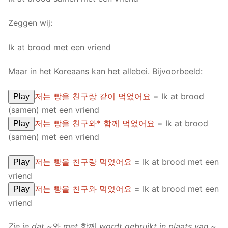
Zeggen wij:
Ik at brood met een vriend
Maar in het Koreaans kan het allebei. Bijvoorbeeld:
저는 빵을 친구랑 같이 먹었어요
= Ik at brood
Play
(samen) met een vriend
저는 빵을 친구와* 함께 먹었어요
= Ik at brood
Play
(samen) met een vriend
저는 빵을 친구랑 먹었어요
= Ik at brood met een
Play
vriend
저는 빵을 친구와 먹었어요
= Ik at brood met een
Play
vriend
Zie je dat
~와
met
함께
wordt gebruikt in plaats van
~