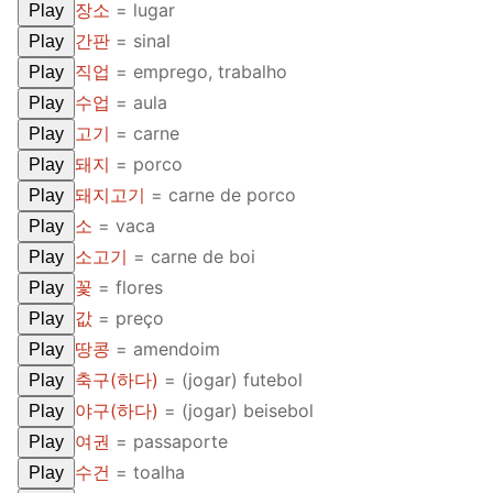
장소
= lugar
Play
간판
= sinal
Play
직업
= emprego, trabalho
Play
수업
= aula
Play
고기
= carne
Play
돼지
= porco
Play
돼지고기
= carne de porco
Play
소
= vaca
Play
소고기
= carne de boi
Play
꽃
= flores
Play
값
= preço
Play
땅콩
= amendoim
Play
축구(하다)
= (jogar) futebol
Play
야구(하다)
= (jogar) beisebol
Play
여권
= passaporte
Play
수건
= toalha
Play