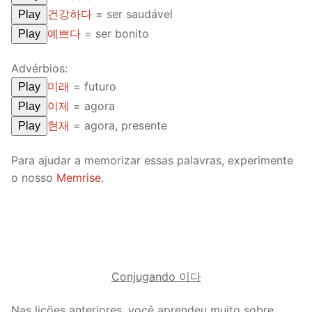
건강하다
= ser saudável
Play
예쁘다
= ser bonito
Play
Advérbios:
미래
= futuro
Play
이제
= agora
Play
현재
= agora, presente
Play
Para ajudar a memorizar essas palavras, experimente
o nosso
Memrise
.
Conjugando 이다
Nas lições anteriores, você aprendeu muito sobre