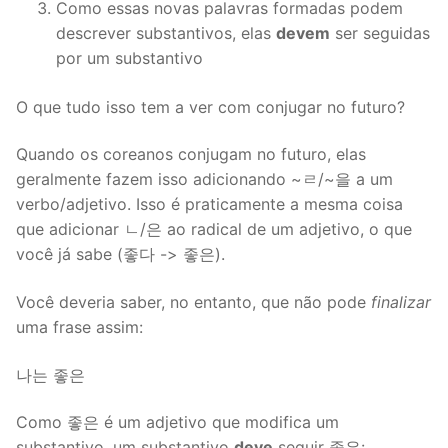
Como essas novas palavras formadas podem
descrever substantivos, elas
devem
ser seguidas
por um substantivo
O que tudo isso tem a ver com conjugar no futuro?
Quando os coreanos conjugam no futuro, elas
geralmente fazem isso adicionando ~ㄹ/~을 a um
verbo/adjetivo. Isso é praticamente a mesma coisa
que adicionar ㄴ/은 ao radical de um adjetivo, o que
você já sabe (좋다 -> 좋은).
Você deveria saber, no entanto, que não pode
finalizar
uma frase assim:
나는 좋은
Como 좋은 é um adjetivo que modifica um
substantivo, um substantivo
deve
seguir 좋은: