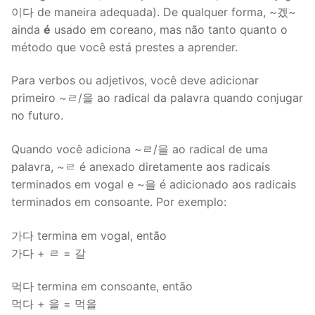
이다 de maneira adequada). De qualquer forma, ~겠~
ainda
é
usado em coreano, mas não tanto quanto o
método que você está prestes a aprender.
Para verbos ou adjetivos, você deve adicionar
primeiro ~ㄹ/을 ao radical da palavra quando conjugar
no futuro.
Quando você adiciona ~ㄹ/을 ao radical de uma
palavra, ~ㄹ é anexado diretamente aos radicais
terminados em vogal e ~을 é adicionado aos radicais
terminados em consoante. Por exemplo:
가다 termina em vogal, então
가다 + ㄹ = 갈
먹다 termina em consoante, então
먹다 + 을 = 먹을