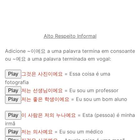
Alto Respeito Informal
Adicione ~이에요 a uma palavra termina em consoante
ou ~예요 a uma palavra terminada em vogal:
그것은 사진이에요
= Essa coisa é uma
Play
fotografia
저는 선생님이에요
= Eu sou um professor
Play
저는 좋은 학생이에요
= Eu sou um bom aluno
Play
이 사람은 저의 누나예요
= Esta (pessoa) é minha
Play
irmã
저는 의사예요
= Eu sou um médico
Play