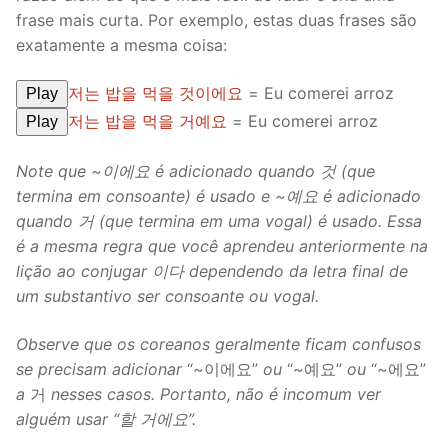
frase mais curta. Por exemplo, estas duas frases são
exatamente a mesma coisa:
저는 밥을 먹을 것이에요
= Eu comerei arroz
Play
저는 밥을 먹을 거예요
= Eu comerei arroz
Play
Note que ~이에요 é adicionado quando 것 (que
termina em consoante) é usado e ~예요 é adicionado
quando 거 (que termina em uma vogal) é usado. Essa
é a mesma regra que você aprendeu anteriormente na
lição ao conjugar 이다 dependendo da letra final de
um substantivo ser consoante ou vogal.
Observe que os coreanos geralmente ficam confusos
se precisam adicionar
“~이에요”
ou
“~예요”
ou
“~에요”
a
거
nesses casos. Portanto, não é incomum ver
alguém usar “할 거에요”.