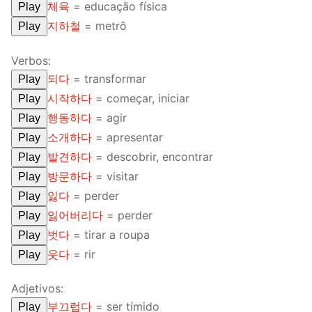
체육
= educação física
Play
지하철
= metrô
Play
Verbos:
되다
= transformar
Play
시작하다
= começar, iniciar
Play
행동하다
= agir
Play
소개하다
= apresentar
Play
발견하다
= descobrir, encontrar
Play
방문하다
= visitar
Play
잃다
= perder
Play
잃어버리다
= perder
Play
벗다
= tirar a roupa
Play
웃다
= rir
Play
Adjetivos:
부끄럽다
= ser tímido
Play