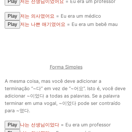
저는 선생님이었어요
= Eu era um professor
Play
저는 의사였어요
= Eu era um médico
Play
저는 나쁜 애기였어요
= Eu era um bebê mau
Play
Forma Simples
A mesma coisa, mas você deve adicionar a
terminação “~다” em vez de “~어요”. Isto é, você deve
adicionar ~이었다 a todas as palavras. Se a palavra
terminar em uma vogal, ~이었다 pode ser contraído
para ~였다.
나는 선생님이었다
= Eu era um professor
Play