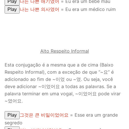
나는 나쁜 애기였어
= Eu era um bebê mau
Play
나는 나쁜 의사였어
= Eu era um médico ruim
Play
Alto Respeito Informal
Esta conjugação é a mesma que a de cima (Baixo
Respeito Informal), com a exceção de que “~요” é
adicionado ao fim de ~이었 ou ~였. Ou seja, você
deve adicionar ~이었어요 a todas as palavras. Se a
palavra terminar em uma vogal, ~이었어요 pode virar
~였어요.
그것은 큰 비밀이었어요
= Esse era um grande
Play
segredo