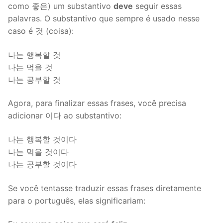
como 좋은) um substantivo
deve
seguir essas
palavras. O substantivo que sempre é usado nesse
caso é 것 (coisa):
나는 행복할 것
나는 먹을 것
나는 공부할 것
Agora, para finalizar essas frases, você precisa
adicionar 이다 ao substantivo:
나는 행복할 것이다
나는 먹을 것이다
나는 공부할 것이다
Se você tentasse traduzir essas frases diretamente
para o português, elas significariam: