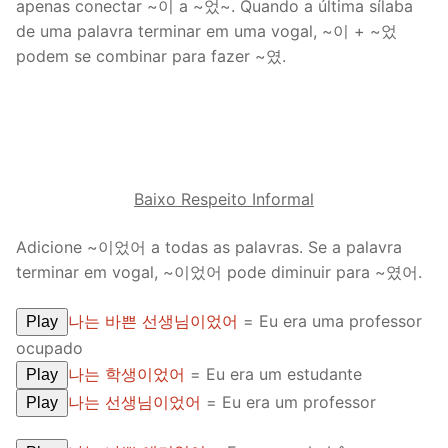
apenas conectar ~이 a ~었~. Quando a última sílaba
de uma palavra terminar em uma vogal, ~이 + ~었
podem se combinar para fazer ~였.
Baixo Respeito Informal
Adicione ~이었어 a todas as palavras. Se a palavra
terminar em vogal, ~이었어 pode diminuir para ~였어.
나는 바쁜 선생님이었어
= Eu era uma professor
Play
ocupado
나는 학생이었어
= Eu era um estudante
Play
나는 선생님이었어
= Eu era um professor
Play