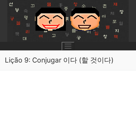
Skip
to
content
Lição 9: Conjugar 이다 (할 것이다)
UNIT 0
Lesson 1
UNIT 1
Lesson 2
Lessons 1 – 8
UNIT 2
Lesson 3
Lessons 9 – 16
Lessons 26 – 33
UNIT 3
Pronunciation Tips
Lessons 17 – 25
Lessons 34 – 41
Lessons 51 – 58
UNIT 4