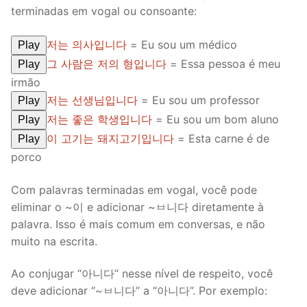
terminadas em vogal ou consoante:
저는 의사입니다
= Eu sou um médico
Play
그 사람은 저의 형입니다
= Essa pessoa é meu
Play
irmão
저는 선생님입니다
= Eu sou um professor
Play
저는 좋은 학생입니다
= Eu sou um bom aluno
Play
이 고기는 돼지고기입니다
= Esta carne é de
Play
porco
Com palavras terminadas em vogal, você pode
eliminar o ~이 e adicionar ~ㅂ니다 diretamente à
palavra. Isso é mais comum em conversas, e não
muito na escrita.
Ao conjugar “아니다” nesse nível de respeito, você
deve adicionar “~ㅂ니다” a “아니다”. Por exemplo: