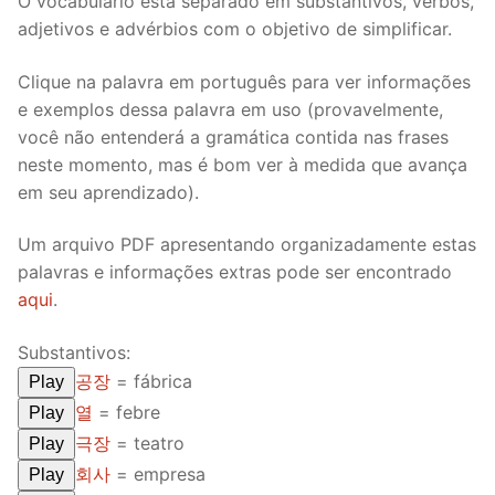
O vocabulário está separado em substantivos, verbos,
FAQ
adjetivos e advérbios com o objetivo de simplificar.
Articles
Clique na palavra em português para ver informações
e exemplos dessa palavra em uso (provavelmente,
Lesson list
você não entenderá a gramática contida nas frases
neste momento, mas é bom ver à medida que avança
Contact Us
em seu aprendizado).
Um arquivo PDF apresentando organizadamente estas
palavras e informações extras pode ser encontrado
aqui
.
Substantivos:
공장
= fábrica
Play
열
= febre
Play
극장
= teatro
Play
회사
= empresa
Play