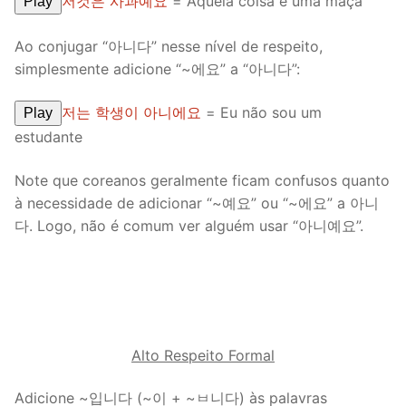
저것은 사과예요
= Aquela coisa é uma maçã
Play
Ao conjugar “아니다” nesse nível de respeito,
simplesmente adicione “~에요” a “아니다”:
저는 학생이 아니에요
= Eu não sou um
Play
estudante
Note que coreanos geralmente ficam confusos quanto
à necessidade de adicionar “~예요” ou “~에요” a 아니
다. Logo, não é comum ver alguém usar “아니예요”.
Alto Respeito Formal
Adicione ~입니다 (~이 + ~ㅂ니다) às palavras