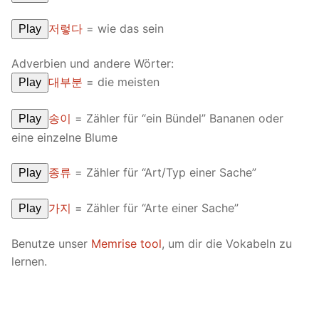
저렇다
= wie das sein
Play
Adverbien und andere Wörter:
대부분
= die meisten
Play
송이
= Zähler für “ein Bündel” Bananen oder
Play
eine einzelne Blume
종류
= Zähler für “Art/Typ einer Sache”
Play
가지
= Zähler für “Arte einer Sache”
Play
Benutze unser
Memrise tool
, um dir die Vokabeln zu
lernen.