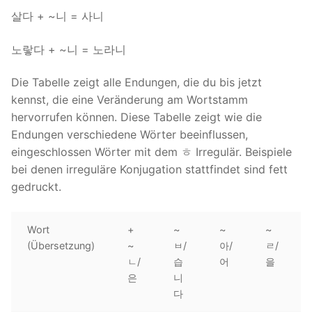
살다 + ~니 = 사니
노랗다 + ~니 = 노라니
Die Tabelle zeigt alle Endungen, die du bis jetzt
kennst, die eine Veränderung am Wortstamm
hervorrufen können. Diese Tabelle zeigt wie die
Endungen verschiedene Wörter beeinflussen,
eingeschlossen Wörter mit dem ㅎ Irregulär. Beispiele
bei denen irreguläre Konjugation stattfindet sind fett
gedruckt.
Wort
+
~
~
~
(Übersetzung)
~
ㅂ/
아/
ㄹ/
ㄴ/
습
어
을
은
니
다