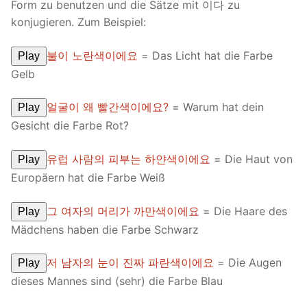
Form zu benutzen und die Sätze mit 이다 zu
konjugieren. Zum Beispiel:
불이 노란색이에요
= Das Licht hat die Farbe
Play
Gelb
얼굴이 왜 빨간색이에요?
= Warum hat dein
Play
Gesicht die Farbe Rot?
유럽 사람의 피부는 하얀색이에요
= Die Haut von
Play
Europäern hat die Farbe Weiß
그 여자의 머리가 까만색이에요
= Die Haare des
Play
Mädchens haben die Farbe Schwarz
저 남자의 눈이 진짜 파란색이에요
= Die Augen
Play
dieses Mannes sind (sehr) die Farbe Blau