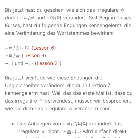
Bis jetzt hast du gesehen, wie sich das irreguläre ㅎ
durch ~ㄴ/은 und ~아/어 verändert. Seit Beginn dieses
Kurses, hast du folgende Endungen kennengelernt, die
eine Veränderung des Wortstammes bewirken:
~ㅂ/습니다 (
Lesson 6
)
~ㄹ/을 (
Lesson 9
)
~니 und ~나 (
Lesson 21
)
Bis jetzt weißt du wie diese Endungen die
Ungleichheiten verändern, die du in Lektion 7
kennengelernt hast. Weil das das erste Mal ist, dass du
das irreguläre ㅎ verwendest, müssen wir besprechen,
wie die dich das irreguläre ㅎ verändern kann:
Das Anhängen von ~ㅂ/습니다 verändert das
irreguläre ㅎ nicht. ~습니다 wird einfach direkt