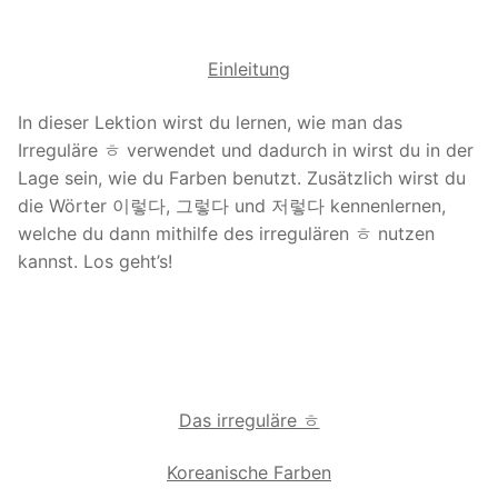
Einleitung
In dieser Lektion wirst du lernen, wie man das
Irreguläre ㅎ verwendet und dadurch in wirst du in der
Lage sein, wie du Farben benutzt. Zusätzlich wirst du
die Wörter 이렇다, 그렇다 und 저렇다 kennenlernen,
welche du dann mithilfe des irregulären ㅎ nutzen
kannst. Los geht’s!
Das irreguläre ㅎ
Koreanische Farben