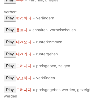
Play
Verben:
변경하다
= verändern
Play
들르다
= anhalten, vorbeischauen
Play
내려오다
= runterkommen
Play
내려가다
= runtergehen
Play
드러내다
= preisgeben, zeigen
Play
발표하다
= verkünden
Play
드러나다
= preisgegeben werden, gezeigt
Play
werden