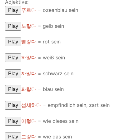
Adjektive:
푸르다
= ozeanblau sein
Play
노랗다
= gelb sein
Play
빨갛다
= rot sein
Play
하얗다
= weiß sein
Play
까맣다
= schwarz sein
Play
파랗다
= blau sein
Play
섬세하다
= empfindlich sein, zart sein
Play
이렇다
= wie dieses sein
Play
그렇다
= wie das sein
Play