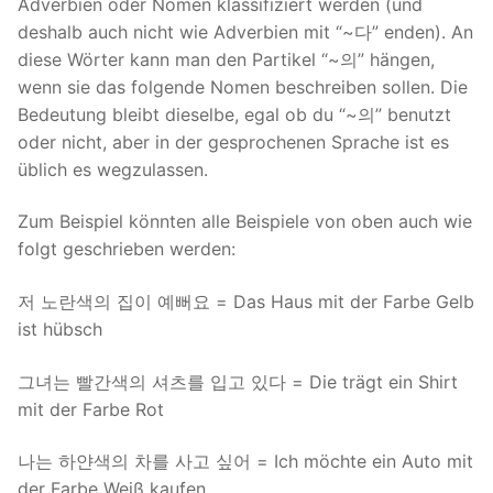
Adverbien oder Nomen klassifiziert werden (und
deshalb auch nicht wie Adverbien mit “~다” enden). An
diese Wörter kann man den Partikel “~의” hängen,
wenn sie das folgende Nomen beschreiben sollen. Die
Bedeutung bleibt dieselbe, egal ob du “~의” benutzt
oder nicht, aber in der gesprochenen Sprache ist es
üblich es wegzulassen.
Zum Beispiel könnten alle Beispiele von oben auch wie
folgt geschrieben werden:
저 노란색의 집이 예뻐요 = Das Haus mit der Farbe Gelb
ist hübsch
그녀는 빨간색의 셔츠를 입고 있다 = Die trägt ein Shirt
mit der Farbe Rot
나는 하얀색의 차를 사고 싶어 = Ich möchte ein Auto mit
der Farbe Weiß kaufen