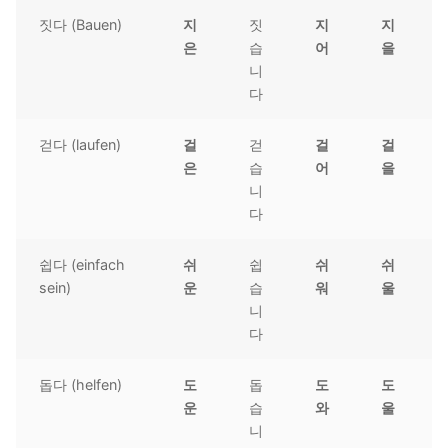
짓다 (Bauen)
지
짓
지
지
은
습
어
을
니
다
걷다 (laufen)
걸
걷
걸
걸
은
습
어
을
니
다
쉽다 (einfach
쉬
쉽
쉬
쉬
sein)
운
습
워
울
니
다
돕다 (helfen)
도
돕
도
도
운
습
와
울
니