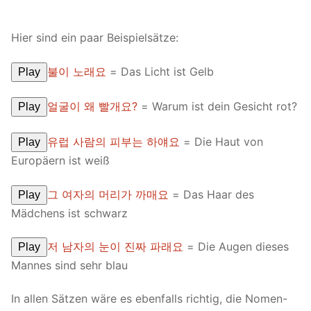
Hier sind ein paar Beispielsätze:
불이 노래요
= Das Licht ist Gelb
Play
얼굴이 왜 빨개요?
= Warum ist dein Gesicht rot?
Play
유럽 사람의 피부는 하얘요
= Die Haut von
Play
Europäern ist weiß
그 여자의 머리가 까매요
= Das Haar des
Play
Mädchens ist schwarz
저 남자의 눈이 진짜 파래요
= Die Augen dieses
Play
Mannes sind sehr blau
In allen Sätzen wäre es ebenfalls richtig, die Nomen-