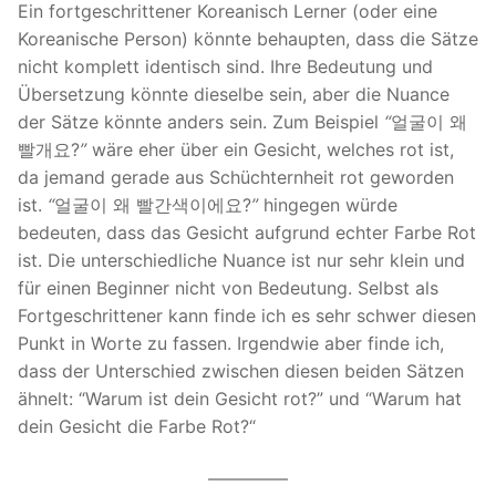
Ein fortgeschrittener Koreanisch Lerner (oder eine
Koreanische Person) könnte behaupten, dass die Sätze
nicht komplett identisch sind. Ihre Bedeutung und
Übersetzung könnte dieselbe sein, aber die Nuance
der Sätze könnte anders sein. Zum Beispiel
“
얼굴이 왜
빨개요?
”
wäre eher über ein Gesicht, welches rot ist,
da jemand gerade aus Schüchternheit rot geworden
ist.
“
얼굴이 왜 빨간색이에요?
”
hingegen würde
bedeuten, dass das Gesicht aufgrund echter Farbe Rot
ist. Die unterschiedliche Nuance ist nur sehr klein und
für einen Beginner nicht von Bedeutung. Selbst als
Fortgeschrittener kann finde ich es sehr schwer diesen
Punkt in Worte zu fassen. Irgendwie aber finde ich,
dass der Unterschied zwischen diesen beiden Sätzen
ähnelt: “Warum ist dein Gesicht rot?” und “Warum hat
dein Gesicht die Farbe Rot?“
————–