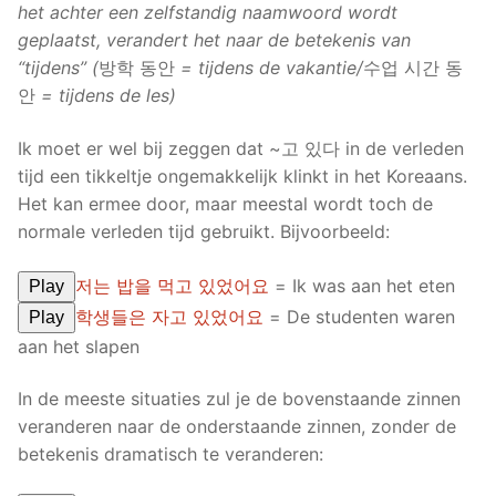
het achter een zelfstandig naamwoord wordt
geplaatst, verandert het naar de betekenis van
“tijdens” (
방학 동안
= tijdens de vakantie/
수업 시간 동
안
= tijdens de les)
Ik moet er wel bij zeggen dat ~고 있다 in de verleden
tijd een tikkeltje ongemakkelijk klinkt in het Koreaans.
Het kan ermee door, maar meestal wordt toch de
normale verleden tijd gebruikt. Bijvoorbeeld:
저는 밥을 먹고 있었어요
= Ik was aan het eten
Play
학생들은 자고 있었어요
= De studenten waren
Play
aan het slapen
In de meeste situaties zul je de bovenstaande zinnen
veranderen naar de onderstaande zinnen, zonder de
betekenis dramatisch te veranderen: