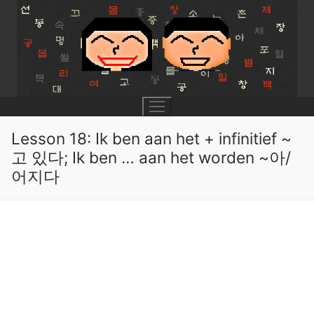
Skip
to
content
Lesson 18: Ik ben aan het + infinitief ~
고 있다; Ik ben … aan het worden ~아/
어지다
UNIT 0
Lesson 1
UNIT 1
Lesson 2
Lessons 1 – 8
UNIT 2
Lesson 3
Lessons 9 – 16
Lessons 26 – 33
UNIT 3
Pronunciation Tips
Lessons 17 – 25
Lessons 34 – 41
Lessons 51 – 58
UNIT 4