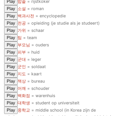
밥솥
= rijstkoker
Play
소설
= roman
Play
백과사전
= encyclopedie
Play
전공
= opleiding (je studie als je studeert)
Play
가위
= schaar
Play
팀
= team
Play
부모님
= ouders
Play
피부
= huid
Play
군대
= leger
Play
군인
= soldaat
Play
지도
= kaart
Play
책상
= bureau
Play
어깨
= schouder
Play
백화점
= warenhuis
Play
대학생
= student op universiteit
Play
중학교
= middle school (in Korea zijn de
Play