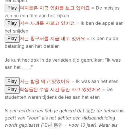
het slapen
여자들은 지금 영화를 보고 있어요
= De meisjes
Play
zijn nu een film aan het kijken
저는 사과를 자르고 있어요
= Ik ben de appel aan
Play
het snijden
저는 청구서를 지금 내고 있어요
= Ik ben nu de
Play
belasting aan het betalen
Je kunt het ook in de verleden tijd gebruiken: “Ik was
aan het ____.”
저는 밥을 먹고 있었어요
= Ik was aan het eten
Play
학생들은 수업 시간 동안 자고 있었어요
= De
Play
studenten waren tijdens de les aan het eten
In een eerdere les heb je geleerd dat
동안
de betekenis
geeft van “voor” als het achter een tijdsaanduiding
wordt geplaatst (
10년 동안
= voor 10 jaar). Maar als