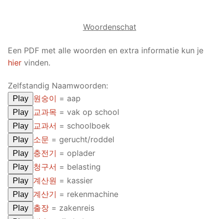
FAQ
Woordenschat
Articles
Een PDF met alle woorden en extra informatie kun je
Lesson list
hier
vinden.
Contact Us
Zelfstandig Naamwoorden:
원숭이
= aap
Play
교과목
= vak op school
Play
교과서
= schoolboek
Play
소문
= gerucht/roddel
Play
충전기
= oplader
Play
청구서
= belasting
Play
계산원
= kassier
Play
계산기
= rekenmachine
Play
출장
= zakenreis
Play