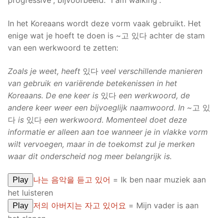
progressive”, bijvoorbeeld: “I am walking”.
In het Koreaans wordt deze vorm vaak gebruikt. Het
enige wat je hoeft te doen is ~고 있다 achter de stam
van een werkwoord te zetten:
Zoals je weet, heeft
있다
veel verschillende manieren
van gebruik en variërende betekenissen in het
Koreaans. De ene keer is
있다
een werkwoord, de
andere keer weer een bijvoeglijk naamwoord. In ~
고 있
다
is
있다
een werkwoord. Momenteel doet deze
informatie er alleen aan toe wanneer je in vlakke vorm
wilt vervoegen, maar in de toekomst zul je merken
waar dit onderscheid nog meer belangrijk is.
나는 음악을 듣고 있어
= Ik ben naar muziek aan
Play
het luisteren
저의 아버지는 자고 있어요
= Mijn vader is aan
Play