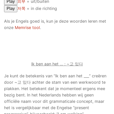
외부
= uit/buiten
Play
저쪽
= in die richting
Play
Als je Engels goed is, kun je deze woorden leren met
onze
Memrise tool
.
Ik ben aan het … : ~고 있다
Je kunt de betekenis van “Ik ben aan het ___” creëren
door ~고 있다 achter de stam van een werkwoord te
plakken. Het betekent dat je momenteel ergens mee
bezig bent. In het Nederlands hebben wij geen
officiële naam voor dit grammaticale concept, maar
het is vergelijkbaar met de Engelse “present