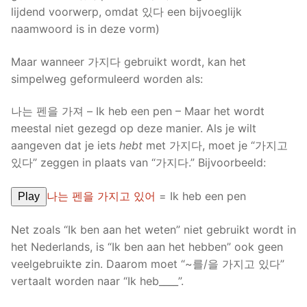
lijdend voorwerp, omdat 있다 een bijvoeglijk
naamwoord is in deze vorm)
Maar wanneer 가지다 gebruikt wordt, kan het
simpelweg geformuleerd worden als:
나는 펜을 가져 – Ik heb een pen – Maar het wordt
meestal niet gezegd op deze manier. Als je wilt
aangeven dat je iets
hebt
met 가지다, moet je “가지고
있다” zeggen in plaats van “가지다.” Bijvoorbeeld:
나는 펜을 가지고 있어
= Ik heb een pen
Play
Net zoals “Ik ben aan het weten” niet gebruikt wordt in
het Nederlands, is “Ik ben aan het hebben” ook geen
veelgebruikte zin. Daarom moet “~를/을 가지고 있다”
vertaalt worden naar “Ik heb____”.