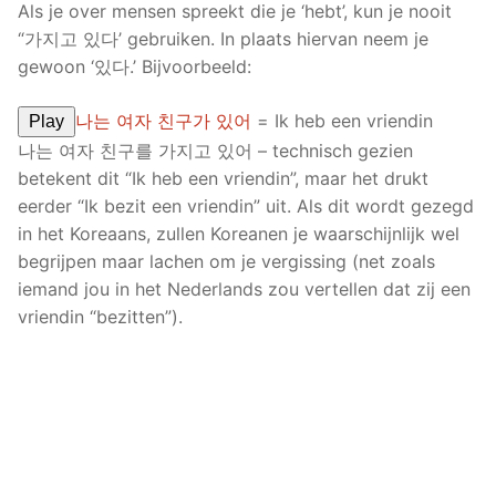
Als je over mensen spreekt die je ‘hebt’, kun je nooit
“가지고 있다’ gebruiken. In plaats hiervan neem je
gewoon ‘있다.’ Bijvoorbeeld:
나는 여자 친구가 있어
= Ik heb een vriendin
Play
나는 여자 친구를 가지고 있어 – technisch gezien
betekent dit “Ik heb een vriendin”, maar het drukt
eerder “Ik bezit een vriendin” uit. Als dit wordt gezegd
in het Koreaans, zullen Koreanen je waarschijnlijk wel
begrijpen maar lachen om je vergissing (net zoals
iemand jou in het Nederlands zou vertellen dat zij een
vriendin “bezitten”).