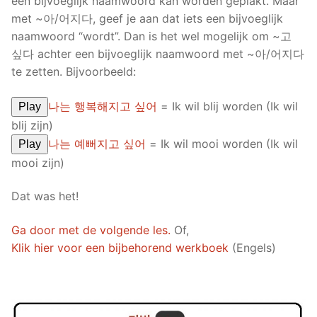
een bijvoeglijk naamwoord kan worden geplakt. Maar
met ~아/어지다, geef je aan dat iets een bijvoeglijk
naamwoord “wordt”. Dan is het wel mogelijk om ~고
싶다 achter een bijvoeglijk naamwoord met ~아/어지다
te zetten. Bijvoorbeeld:
나는 행복해지고 싶어
= Ik wil blij worden (Ik wil
Play
blij zijn)
나는 예뻐지고 싶어
= Ik wil mooi worden (Ik wil
Play
mooi zijn)
Dat was het!
Ga door met de volgende les.
Of,
Klik hier voor een bijbehorend werkboek
(Engels)