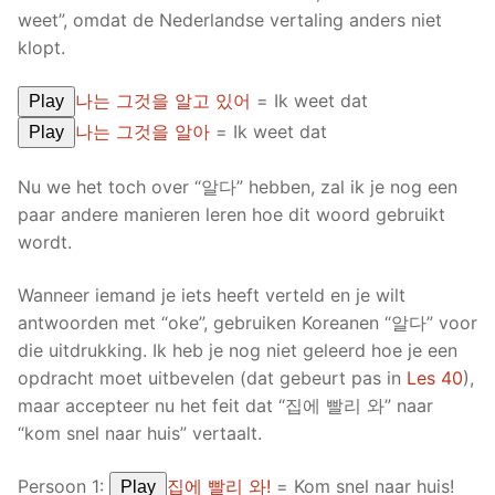
weet”, omdat de Nederlandse vertaling anders niet
klopt.
나는 그것을 알고 있어
= Ik weet dat
Play
나는 그것을 알아
= Ik weet dat
Play
Nu we het toch over “알다” hebben, zal ik je nog een
paar andere manieren leren hoe dit woord gebruikt
wordt.
Wanneer iemand je iets heeft verteld en je wilt
antwoorden met “oke”, gebruiken Koreanen “알다” voor
die uitdrukking. Ik heb je nog niet geleerd hoe je een
opdracht moet uitbevelen (dat gebeurt pas in
Les 40
),
maar accepteer nu het feit dat “집에 빨리 와” naar
“kom snel naar huis” vertaalt.
Persoon 1:
집에 빨리 와!
= Kom snel naar huis!
Play