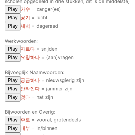
scholen opgedeeld in drie stukken, dit is de middelste)
가수
= zanger(es)
Play
공기
= lucht
Play
새벽
= dageraad
Play
Werkwoorden:
자르다
= snijden
Play
요청하다
= (aan)vragen
Play
Bijvoeglijk Naamwoorden:
궁금하다
= nieuwsgierig zijn
Play
안타깝다
= jammer zijn
Play
젖다
= nat zijn
Play
Bijwoorden en Overig:
주로
= vooral, grotendeels
Play
내부
= in/binnen
Play