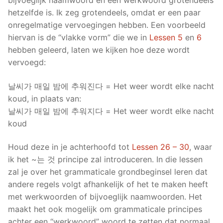
hetzelfde is. Ik zeg grotendeels, omdat er een paar
onregelmatige vervoegingen hebben. Een voorbeeld
hiervan is de “vlakke vorm” die we in
Lessen 5
en
6
hebben geleerd, laten we kijken hoe deze wordt
vervoegd:
날씨가 매일 밤에 추워진다 = Het weer wordt elke nacht
koud, in plaats van:
날씨가 매일 밤에 추워지다 = Het weer wordt elke nacht
koud
Houd deze in je achterhoofd tot
Lessen 26 – 30
, waar
ik het ~는 것 principe zal introduceren. In die lessen
zal je over het grammaticale grondbeginsel leren dat
andere regels volgt afhankelijk of het te maken heeft
met werkwoorden of bijvoeglijk naamwoorden. Het
maakt het ook mogelijk om grammaticale principes
achter een “werkwoord” woord te zetten dat normaal