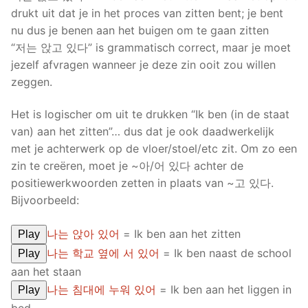
drukt uit dat je in het proces van zitten bent; je bent
nu dus je benen aan het buigen om te gaan zitten
“저는 앉고 있다” is grammatisch correct, maar je moet
jezelf afvragen wanneer je deze zin ooit zou willen
zeggen.
Het is logischer om uit te drukken “Ik ben (in de staat
van) aan het zitten”… dus dat je ook daadwerkelijk
met je achterwerk op de vloer/stoel/etc zit. Om zo een
zin te creëren, moet je ~아/어 있다 achter de
positiewerkwoorden zetten in plaats van ~고 있다.
Bijvoorbeeld:
나는 앉아 있어
= Ik ben aan het zitten
Play
나는 학교 옆에 서 있어
= Ik ben naast de school
Play
aan het staan
나는 침대에 누워 있어
= Ik ben aan het liggen in
Play
bed