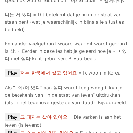
specifiek woord hebben om “op te staan” – 일어나다.
나는 서 있다 = Dit betekent dat je nu in de staat van
staan bent (wat je waarschijnlijk in bijna alle situaties
bedoeld)
Een ander veelgebruikt woord waar dit wordt gebruikt
is 살다. Eerder in deze les heb je geleerd hoe je ~고 있
다 met 살다 kunt gebruiken. Bijvoorbeeld:
저는 한국에서 살고 있어요
= Ik woon in Korea
Play
Als “~아/어 있다” aan 살다 wordt toegevoegd, kun je
de betekenis van “in de staat van leven” uitdrukken
(als in het tegenovergestelde van dood). Bijvoorbeeld:
그 돼지는 살아 있어요
= Die varken is aan het
Play
leven (is levend)
그 소는 살아 있지 않아요
= Die koe is niet aan
Play