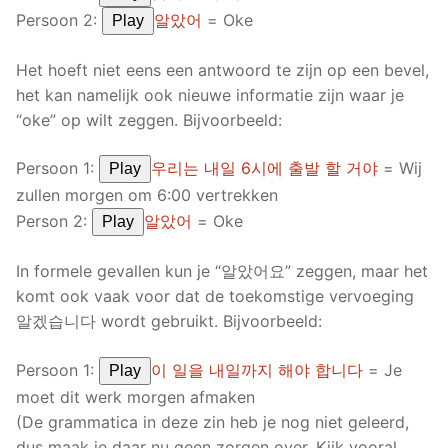
Persoon 2:
알았어
= Oke
Play
Het hoeft niet eens een antwoord te zijn op een bevel,
het kan namelijk ook nieuwe informatie zijn waar je
“oke” op wilt zeggen. Bijvoorbeeld:
Persoon 1:
우리는 내일 6시에 출발 할 거야
= Wij
Play
zullen morgen om 6:00 vertrekken
Person 2:
알았어
= Oke
Play
In formele gevallen kun je “알았어요” zeggen, maar het
komt ook vaak voor dat de toekomstige vervoeging
알겠습니다 wordt gebruikt. Bijvoorbeeld:
Persoon 1:
이 일을 내일까지 해야 합니다
= Je
Play
moet dit werk morgen afmaken
(De grammatica in deze zin heb je nog niet geleerd,
dus maak je daar nu geen zorgen over. Kijk vooral