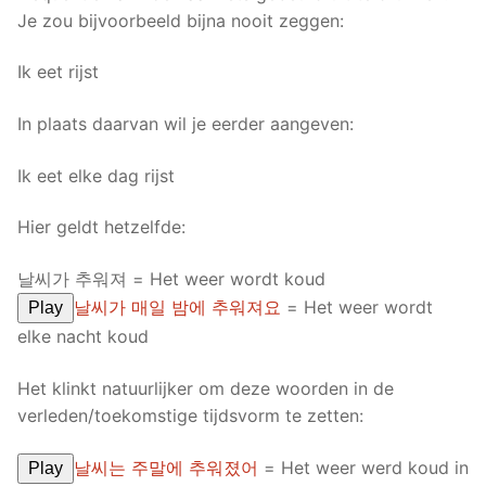
Je zou bijvoorbeeld bijna nooit zeggen:
Ik eet rijst
In plaats daarvan wil je eerder aangeven:
Ik eet elke dag rijst
Hier geldt hetzelfde:
날씨가 추워져 = Het weer wordt koud
날씨가 매일 밤에 추워져요
= Het weer wordt
Play
elke nacht koud
Het klinkt natuurlijker om deze woorden in de
verleden/toekomstige tijdsvorm te zetten:
날씨는 주말에 추워졌어
= Het weer werd koud in
Play