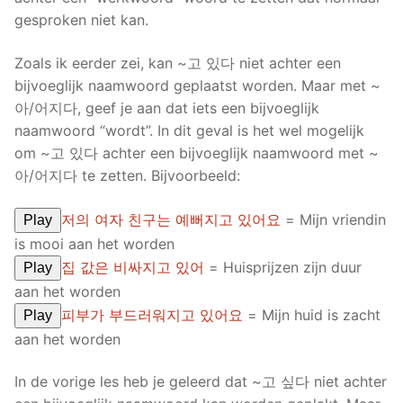
gesproken niet kan.
Zoals ik eerder zei, kan ~고 있다 niet achter een
bijvoeglijk naamwoord geplaatst worden. Maar met ~
아/어지다, geef je aan dat iets een bijvoeglijk
naamwoord “wordt”. In dit geval is het wel mogelijk
om ~고 있다 achter een bijvoeglijk naamwoord met ~
아/어지다 te zetten. Bijvoorbeeld:
저의 여자 친구는 예뻐지고 있어요
= Mijn vriendin
Play
is mooi aan het worden
집 값은 비싸지고 있어
= Huisprijzen zijn duur
Play
aan het worden
피부가 부드러워지고 있어요
= Mijn huid is zacht
Play
aan het worden
In de vorige les heb je geleerd dat ~고 싶다 niet achter