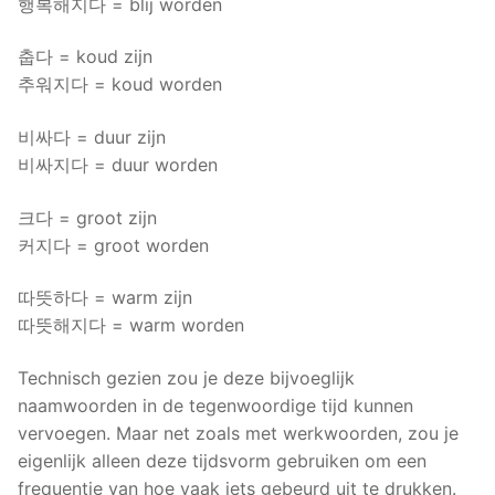
행복해지다 = blij worden
춥다 = koud zijn
추워지다 = koud worden
비싸다 = duur zijn
비싸지다 = duur worden
크다 = groot zijn
커지다 = groot worden
따뜻하다 = warm zijn
따뜻해지다 = warm worden
Technisch gezien zou je deze bijvoeglijk
naamwoorden in de tegenwoordige tijd kunnen
vervoegen. Maar net zoals met werkwoorden, zou je
eigenlijk alleen deze tijdsvorm gebruiken om een
frequentie van hoe vaak iets gebeurd uit te drukken.