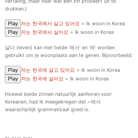
vertaling, maar naar wat een zin probeert uit te
drukken.)
저는 한국에서 살고 있어요
= Ik woon in Korea
Play
저는 한국에서 살아요
= Ik woon in Korea
Play
살다 (leven) kan met beide ‘에서’ en ‘에’ worden
gebruikt om je woonplaats aan te geven. Bijvoorbeeld:
저는 한국에 살고 있어요
= Ik woon in Korea
Play
저는 한국에 살아요
= Ik woon in Korea
Play
Hoewel beide zinnen natuurlijk aanhoren voor
Koreanen, had ik meegekregen dat ~에서
waarschijnlijk grammaticaal goed is.