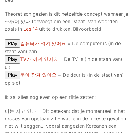
Theoretisch gezien is dit hetzelfde concept wanneer je
~아/어 있다 toevoegt om een “staat” van woorden
zoals in
Les 14
uit te drukken. Bijvoorbeeld:
컴퓨터가 켜져 있어요
= De computer is (in de
Play
staat van) aan
TV가 꺼져 있어요
= De TV is (in de staan van)
Play
uit
문이 잠겨 있어요
= De deur is (in de staat van)
Play
op slot
Ik zal alles nog even op een rijtje zetten:
나는 서고 있다 = Dit betekent dat je momenteel in het
proces
van opstaan zit – wat je in de meeste gevallen
niet wilt zeggen… vooral aangezien Koreanen een