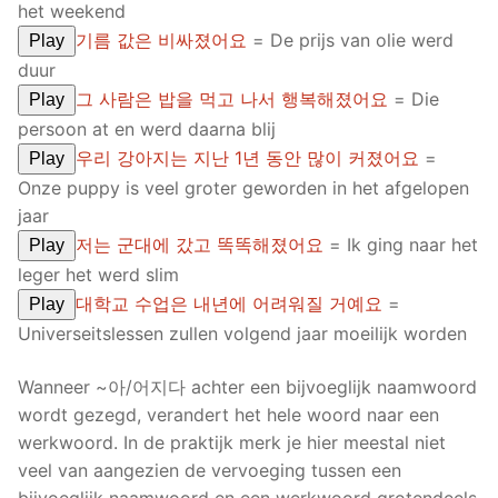
het weekend
기름 값은 비싸졌어요
= De prijs van olie werd
Play
duur
그 사람은 밥을 먹고 나서 행복해졌어요
= Die
Play
persoon at en werd daarna blij
우리 강아지는 지난 1년 동안 많이 커졌어요
=
Play
Onze puppy is veel groter geworden in het afgelopen
jaar
저는 군대에 갔고 똑똑해졌어요
= Ik ging naar het
Play
leger het werd slim
대학교 수업은 내년에 어려워질 거예요
=
Play
Universeitslessen zullen volgend jaar moeilijk worden
Wanneer ~아/어지다 achter een bijvoeglijk naamwoord
wordt gezegd, verandert het hele woord naar een
werkwoord. In de praktijk merk je hier meestal niet
veel van aangezien de vervoeging tussen een
bijvoeglijk naamwoord en een werkwoord grotendeels