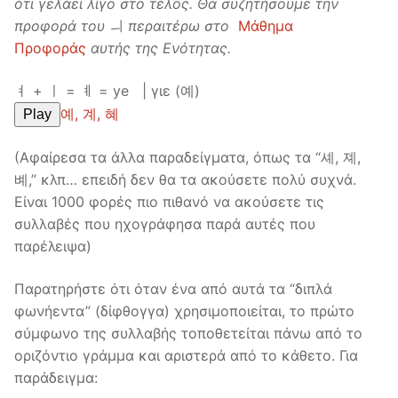
ότι γελάει λίγο στο τέλος. Θα
συζητήσουμε
την
προφορά
του
ㅢ
περαιτέρω
στο
Μάθημα
Προφοράς
αυτής
της
Ενότητας
.
ㅕ + ㅣ = ㅖ = ye | γιε (예)
예, 계, 혜
Play
(Αφαίρεσα τα άλλα παραδείγματα, όπως τα “셰, 졔,
볘,” κλπ… επειδή δεν θα τα ακούσετε πολύ συχνά.
Είναι 1000 φορές πιο πιθανό να ακούσετε τις
συλλαβές που ηχογράφησα παρά αυτές που
παρέλειψα)
Παρατηρήστε ότι όταν ένα από αυτά τα “διπλά
φωνήεντα” (δίφθογγα) χρησιμοποιείται, το πρώτο
σύμφωνο της συλλαβής τοποθετείται πάνω από το
οριζόντιο γράμμα και αριστερά από το κάθετο. Για
παράδειγμα: