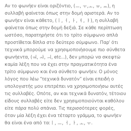
Αν το φωνήεν είναι οριζόντιο, (ㅡ, ㅜ,ㅗ, ㅠ, ㅛ), η
συλλαβή φαίνεται όπως στην δομή αριστερά. Αν το
φωνήεν είναι κάθετο, (ㅣ, ㅓ, ㅏ, ㅕ, ㅑ), η συλλαβή
φαίνεται όπως στην δομή δεξιά. Σε κάθε περίπτωση
ωστόσο, παρατηρήστε ότι το τρίτο σύμφωνο απλά
προστίθεται δίπλα στο δεύτερο σύμφωνο. Παρ’ ότι
τεχνικά μπορούμε να χρησιμοποιήσουμε πιο σύνθετα
φωνήεντα, (ㅝ, ㅘ, ㅢ, etc…), δεν μπορώ να σκεφτώ
καμία λέξη που να έχει στην πραγματικότητα ένα
τρίτο σύμφωνο και ένα σύνθετο φωνήεν. Ο μόνος
λόγος που λέω “τεχνικά δυνατόν” είναι επειδή ο
υπολογιστής μου επιτρέπει να χρησιμοποιήσω αυτές
τις συλλαβές. Οπότε, αν και τεχνικά δυνατόν, τέτοιου
είδους συλλαβές είτε δεν χρησιμοποιούνται καθόλου
είτε
πάρα
πολύ σπάνια. Τις περισσότερες φορές,
όταν μία λέξη έχει ένα τέταρτο γράμμα, το φωνήεν
θα είναι ένα από τα:ㅣ, ㅡ, ㅓ, ㅏ, ㅗ, ㅜ.