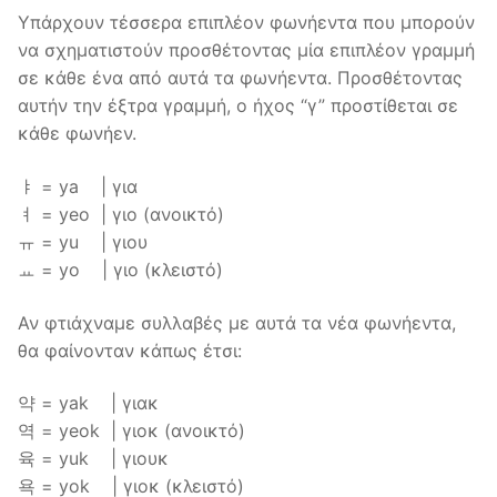
Υπάρχουν τέσσερα επιπλέον φωνήεντα που μπορούν
να σχηματιστούν προσθέτοντας μία επιπλέον γραμμή
σε κάθε ένα από αυτά τα φωνήεντα. Προσθέτοντας
αυτήν την έξτρα γραμμή, ο ήχος “γ” προστίθεται σε
κάθε φωνήεν.
ㅑ = ya | για
ㅕ = yeo | γιο (ανοικτό)
ㅠ = yu | γιου
ㅛ = yo | γιο (κλειστό)
Αν φτιάχναμε συλλαβές με αυτά τα νέα φωνήεντα,
θα φαίνονταν κάπως έτσι:
약 = yak | γιακ
역 = yeok | γιοκ (ανοικτό)
육 = yuk | γιουκ
욕 = yok | γιοκ (κλειστό)