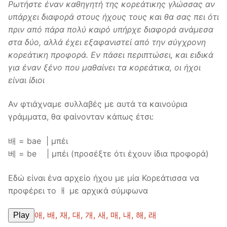
Ρωτήστε έναν καθηγητή της κορεάτικης γλώσσας αν
υπάρχει διαφορά στους ήχους τους και θα σας πει ότι
πριν από πάρα πολύ καιρό υπήρχε διαφορά ανάμεσα
στα δύο, αλλά έχει εξαφανιστεί από την σύγχρονη
κορεάτικη προφορά. Εν πάσει περιπτώσει, και ειδικά
για έναν ξένο που μαθαίνει τα κορεάτικα, οι ήχοι
είναι ίδιοι
Αν φτιάχναμε συλλαβές με αυτά τα καινούρια
γράμματα, θα φαίνονταν κάπως έτσι:
배 = bae | μπέι
베 = be | μπέι (προσέξτε ότι έχουν ίδια προφορά)
Εδώ είναι ένα αρχείο ήχου με μία Κορεάτισσα να
προφέρει το ㅐ με αρχικά σύμφωνα
애, 배, 재, 대, 개, 새, 매, 내, 해, 래
Play