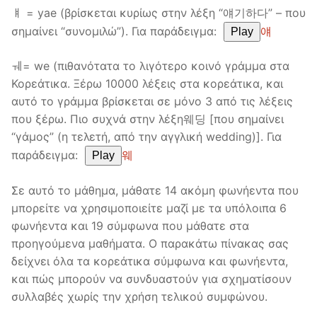
ㅒ = yae (βρίσκεται κυρίως στην λέξη “얘기하다” – που
σημαίνει “συνομιλώ”). Για παράδειγμα:
얘
Play
ㅞ= we (πιθανότατα το λιγότερο κοινό γράμμα στα
Κορεάτικα. Ξέρω 10000 λέξεις στα κορεάτικα, και
αυτό το γράμμα βρίσκεται σε μόνο 3 από τις λέξεις
που ξέρω. Πιο συχνά στην λέξη웨딩 [που σημαίνει
“γάμος” (η τελετή, από την αγγλική wedding)]. Για
παράδειγμα:
웨
Play
Σε αυτό το μάθημα, μάθατε 14 ακόμη φωνήεντα που
μπορείτε να χρησιμοποιείτε μαζί με τα υπόλοιπα 6
φωνήεντα και 19 σύμφωνα που μάθατε στα
προηγούμενα μαθήματα. Ο παρακάτω πίνακας σας
δείχνει όλα τα κορεάτικα σύμφωνα και φωνήεντα,
και πώς μπορούν να συνδυαστούν για σχηματίσουν
συλλαβές χωρίς την χρήση τελικού συμφώνου.