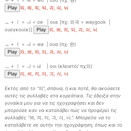
워, 붜, 줘, 둬, 궈, 숴, 눠
Play
ㅗ + ㅣ = ㅚ = oe | ουε [πχ: 외국 = waygook |
ουεγκου(κ)]
외, 뵈, 죄, 되, 괴, 쇠, 뇌
Play
ㅗ + ㅏ = ㅘ = wa | ουα (πχ: 완)
와, 봐, 좌, 돠, 과, 솨, 놔
Play
ㅡ + ㅣ = ㅢ = ui | ουι (κλειστό/ πχ의)
의, 븨, 즤, 듸, 긔, 싀, 늬
Play
Εκτός
από
το
“
의”,
σπάνια
,
ή
και
ποτέ
,
θα
ακούσετε
αυτές
τις
συλλαβές
στα
κορεάτικα
.
Τις
έδειξα
στην
γυναίκα
μου
για
να
τις
ηχογραφήσει
και
δεν
μπορούσε
καν
να
καταλάβει
πώς
να
προφέρει
τις
συλλαβές
“
븨, 즤, 듸, 긔, 싀, 늬
.”.
Μπορείτε να το
καταλάβετε σε αυτήν την ηχογράφηση, όπως και το