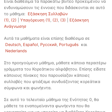
Είναι διαθέσιμα τα παρακάτω βίντεο προκειμένου να
FAQ
ενδυναμώσουν τις έννοιες που διδάσκονται σε αυτό
το μάθημα:
Εξάσκηση Συλλαβών
Articles
(1)
,
(2)
|
Υπαγόρευση (1)
,
(2)
,
(3)
|
Εξάσκηση
Ανάγνωσησ
Lesson list
Contact Us
Αυτά τα μαθήματα είναι επίσης διαθέσιμα σε
Deutsch
,
Español
,
Русский
,
Português
και
Nederlands
Στο προηγούμενο μάθημα, μάθατε κάποια περαιτέρω
γράμματα του Κορεάτικου αλφάβητου. Επίσης είδατε
κάποιους πίνακες που παρουσίαζαν κάποιες
συλλαβές που φτιάξαμε συνδυάζοντας κορεάτικα
σύμφωνα και φωνήεντα.
Σε αυτό το τελευταίο μάθημα της Ενότητας 0, θα
μάθετε τα εναπομείναντα φωνήεντα που θα