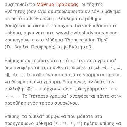
συζητηθεί στο
Μάθημα Προφοράς
αυτής της
Ενότητας (δεν έχω συμπεριλάβει το εν λόγω μάθημα
σε αυτό το PDF επειδή ολόκληρο το μάθημα
βασίζεται σε ακουστικά αρχεία. Για να διαβάσετε το
μάθημα, πηγαίνετε στο www.howtostudykorean.com
και πηγαίνετε στο Μάθημα “Pronunciation Tips”
(Συμβουλές Προφοράς) στην Ενότητα 0).
Επίσης παρατηρήστε ότι αυτό το “τέταρτο γράμμα”
δεν αναφέρεται στα σύνθετα φωνήεντα (ㅘ, ㅝ, ㅐ, ㅚ,
ㅞ, etc…). Το κάθε ένα από αυτά τα γράμματα πρέπει
να θεωρείται ένα γράμμα. Επομένως, αν δείτε την
συλλαβή: “관” – υπάρχουν μόνο τρία γράμματα: ㄱ +
ㅘ + ㄴ. Το “τέταρτο γράμμα” αναφέρεται πάντα στην
προσθήκη ενός τρίτου
συμφώνου
.
Επίσης, τα “διπλά” σύμφωνα που μάθατε στο
προηγούμενο μάθημα (ㅆ, ㄲ, ㅃ, ㄸ) πρέπει επίσης να