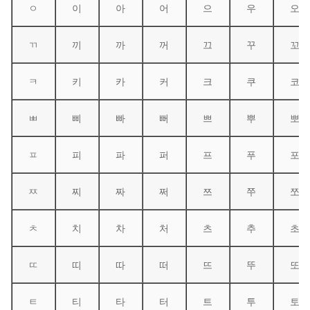
ㅇ
이
아
어
으
우
오
ㄲ
끼
까
꺼
끄
꾸
꼬
ㅋ
키
카
커
크
쿠
코
ㅃ
삐
빠
뻐
쁘
뿌
뽀
ㅍ
피
파
퍼
프
푸
포
ㅉ
찌
짜
쩌
쯔
쭈
쪼
ㅊ
치
차
처
츠
추
초
ㄸ
띠
따
떠
뜨
뚜
또
ㅌ
티
타
터
트
투
토