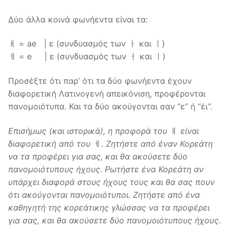
Δύο άλλα κοινά φωνήεντα είναι τα:
ㅐ = ae | ε (συνδυασμός των ㅏ και ㅣ)
ㅔ = e | ε (συνδυασμός των ㅓ και ㅣ)
Προσέξτε ότι παρ’ ότι τα δύο φωνήεντα έχουν
διαφορετική Λατινογενή απεικόνιση, προφέρονται
πανομοιότυπα. Και τα δύο ακούγονται σαν “ε” ή “έι”.
Επισήμως
(
και
ιστορικά
),
η
προφορά
του
ㅐ
είναι
διαφορετική
από
του
ㅔ
.
Ζητήστε
από
έναν
Κορεάτη
να
τα
προφέρει
για
σας
,
και
θα
ακούσετε
δύο
πανομοιότυπους
ήχους
.
Ρωτήστε ένα Κορεάτη αν
υπάρχει διαφορά στους ήχους τους και θα σας πουν
ότι ακούγονται πανομοιότυποι. Ζητήστε από ένα
καθηγητή της κορεάτικης γλώσσας να τα προφέρει
για σας, και θα ακούσετε δύο πανομοιότυπους ήχους.