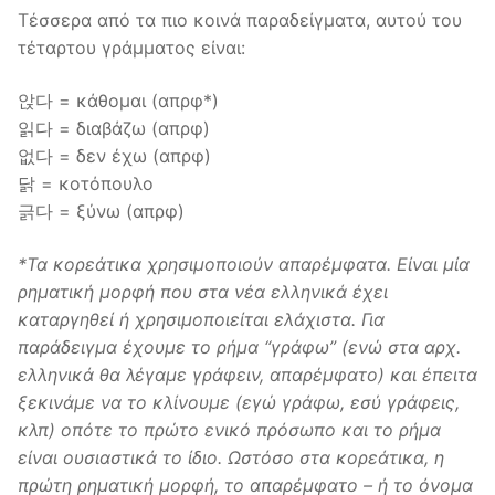
Τέσσερα από τα πιο κοινά παραδείγματα, αυτού του
τέταρτου γράμματος είναι:
앉다 = κάθομαι (απρφ*)
읽다 = διαβάζω (απρφ)
없다 = δεν έχω (απρφ)
닭 = κοτόπουλο
긁다 = ξύνω (απρφ)
*Τα κορεάτικα χρησιμοποιούν απαρέμφατα. Είναι μία
ρηματική μορφή που στα νέα ελληνικά έχει
καταργηθεί ή χρησιμοποιείται ελάχιστα. Για
παράδειγμα έχουμε το ρήμα “γράφω” (ενώ στα αρχ.
ελληνικά θα λέγαμε γράφειν, απαρέμφατο) και έπειτα
ξεκινάμε να το κλίνουμε (εγώ γράφω, εσύ γράφεις,
κλπ) οπότε το πρώτο ενικό πρόσωπο και το ρήμα
είναι ουσιαστικά το ίδιο. Ωστόσο στα κορεάτικα, η
πρώτη ρηματική μορφή, το απαρέμφατο – ή το όνομα