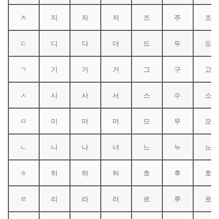
ㅈ
지
자
저
즈
주
조
ㄷ
디
다
더
드
두
도
ㄱ
기
가
거
그
구
고
ㅅ
시
사
서
스
수
소
ㅁ
미
마
머
므
무
모
ㄴ
니
나
너
느
누
노
ㅎ
히
하
허
흐
후
호
ㄹ
리
라
러
르
루
로