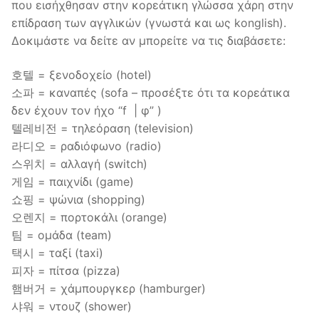
που εισήχθησαν στην κορεάτικη γλώσσα χάρη στην
επίδραση των αγγλικών (γνωστά και ως konglish).
Δοκιμάστε να δείτε αν μπορείτε να τις διαβάσετε:
호텔 = ξενοδοχείο (hotel)
소파 = καναπές (sofa – προσέξτε ότι τα κορεάτικα
δεν έχουν τον ήχο “f | φ” )
텔레비전 = τηλεόραση (television)
라디오 = ραδιόφωνο (radio)
스위치 = αλλαγή (switch)
게임 = παιχνίδι (game)
쇼핑 = ψώνια (shopping)
오렌지 = πορτοκάλι (orange)
팀 = ομάδα (team)
택시 = ταξί (taxi)
피자 = πίτσα (pizza)
햄버거 = χάμπουργκερ (hamburger)
샤워 = ντουζ (shower)