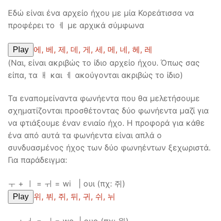
Εδώ είναι ένα αρχείο ήχου με μία Κορεάτισσα να
προφέρει το ㅔ με αρχικά σύμφωνα
에, 베, 제, 데, 게, 세, 메, 네, 헤, 레
Play
(Ναι, είναι ακριβώς το ίδιο αρχείο ήχου. Όπως σας
είπα, τα ㅐ και ㅔ ακούγονται ακριβώς το ίδιο)
Τα εναπομείναντα φωνήεντα που θα μελετήσουμε
σχηματίζονται προσθέτοντας δύο φωνήεντα μαζί για
να φτιάξουμε έναν ενιαίο ήχο. Η προφορά για κάθε
ένα από αυτά τα φωνήεντα είναι απλά ο
συνδυασμένος ήχος των δύο φωνηέντων ξεχωριστά.
Για παράδειγμα:
ㅜ + ㅣ = ㅟ = wi | ουι (πχ: 쥐)
위, 뷔, 쥐, 뒤, 귀, 쉬, 뉘
Play
ㅜ + ㅓ = ㅝ = wo | ουο (πχ: 원)