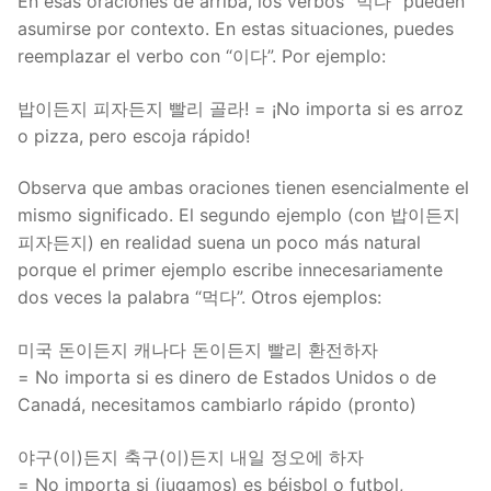
En esas oraciones de arriba, los verbos “먹다” pueden
asumirse por contexto. En estas situaciones, puedes
reemplazar el verbo con “이다”. Por ejemplo:
밥이든지 피자든지 빨리 골라! = ¡No importa si es arroz
o pizza, pero escoja rápido!
Observa que ambas oraciones tienen esencialmente el
mismo significado. El segundo ejemplo (con 밥이든지
피자든지) en realidad suena un poco más natural
porque el primer ejemplo escribe innecesariamente
dos veces la palabra “먹다”. Otros ejemplos:
미국 돈이든지 캐나다 돈이든지 빨리 환전하자
= No importa si es dinero de Estados Unidos o de
Canadá, necesitamos cambiarlo rápido (pronto)
야구(이)든지 축구(이)든지 내일 정오에 하자
= No importa si (jugamos) es béisbol o futbol,