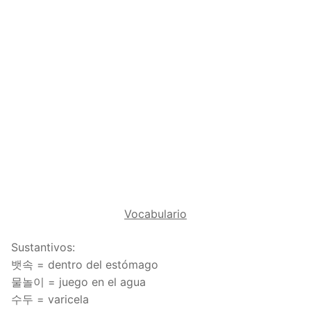
Reading: Quick Reference
Unit 1 Test
Lessons 42 – 50
Lessons 59 – 66
Lessons 76 – 83
UNIT 5
Letter Names
Theme Lessons
Unit 2 Test
Lessons 67 – 75
Lessons 84 – 91
Lessons 101 – 108
UNIT 6
Unit 3 Test
Lessons 92 – 100
Lessons 109 – 116
Lessons 126 – 133
UNIT 7
Unit 4 Test
Lessons 117 – 125
Lessons 134 – 141
Lessons 151 – 158
UNIT 8
Unit 5 Test
Lessons 142 – 150
Lessons 159 – 166
Lessons 176 – 183
HANJA
Unit 6 Test
Lessons 167 – 175
Lessons 184 – 191
UNIT 1
STORE
Unit 7 Test
Lessons 192 – 200
UNIT 2
APP
Vocabulario
Unit 8 Test
UNIT 3
OTHER
Sustantivos:
UNIT 4
YOUTUBE
뱃속 = dentro del estómago
물놀이 = juego en el agua
UNIT 5
About Us
수두 = varicela