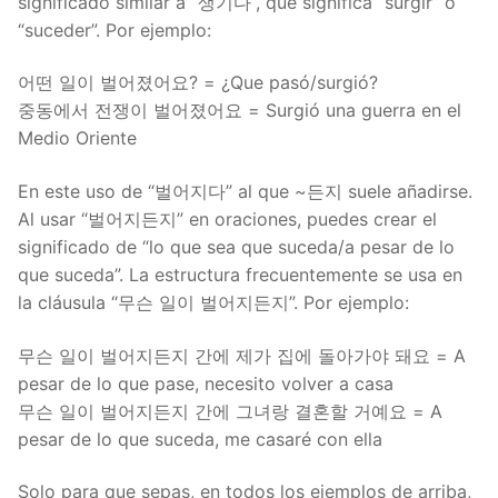
significado similar a “생기다”, que significa “surgir” o
“suceder”. Por ejemplo:
어떤 일이 벌어졌어요? = ¿Que pasó/surgió?
중동에서 전쟁이 벌어졌어요 = Surgió una guerra en el
Medio Oriente
En este uso de “벌어지다” al que ~든지 suele añadirse.
Al usar “벌어지든지” en oraciones, puedes crear el
significado de “lo que sea que suceda/a pesar de lo
que suceda”. La estructura frecuentemente se usa en
la cláusula “무슨 일이 벌어지든지”. Por ejemplo:
무슨 일이 벌어지든지 간에 제가 집에 돌아가야 돼요 = A
pesar de lo que pase, necesito volver a casa
무슨 일이 벌어지든지 간에 그녀랑 결혼할 거예요 = A
pesar de lo que suceda, me casaré con ella
Solo para que sepas, en todos los ejemplos de arriba,