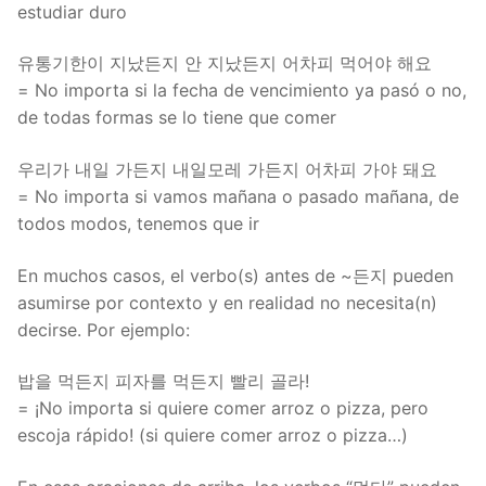
estudiar duro
유통기한이 지났든지 안 지났든지 어차피 먹어야 해요
= No importa si la fecha de vencimiento ya pasó o no,
de todas formas se lo tiene que comer
우리가 내일 가든지 내일모레 가든지 어차피 가야 돼요
= No importa si vamos mañana o pasado mañana, de
todos modos, tenemos que ir
En muchos casos, el verbo(s) antes de ~든지 pueden
asumirse por contexto y en realidad no necesita(n)
decirse. Por ejemplo:
밥을 먹든지 피자를 먹든지 빨리 골라!
= ¡No importa si quiere comer arroz o pizza, pero
escoja rápido! (si quiere comer arroz o pizza…)