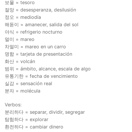
보물 = tesoro
FAQ
절망 = desesperanza, desilusión
정오 = mediodía
Articles
해돋이 = amanecer, salida del sol
Lesson list
야식 = refrigerio nocturno
멀미 = mareo
Contact Us
차멀미 = mareo en un carro
명함 = tarjeta de presentación
화산 = volcán
범위 = ámbito, alcance, escala de algo
유통기한 = fecha de vencimiento
실감 = sensación real
분자 = molécula
Verbos:
분리하다 = separar, dividir, segregar
탐험하다 = explorar
환전하다 = cambiar dinero