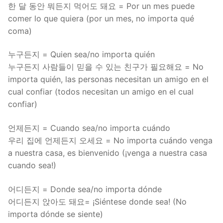
한 달 동안 뭐든지 먹어도 돼요 = Por un mes puede
comer lo que quiera (por un mes, no importa qué
coma)
누구든지 = Quien sea/no importa quién
누구든지 사람들이 믿을 수 있는 친구가 필요해요 = No
importa quién, las personas necesitan un amigo en el
cual confiar (todos necesitan un amigo en el cual
confiar)
언제든지 = Cuando sea/no importa cuándo
우리 집에 언제든지 오세요 = No importa cuándo venga
a nuestra casa, es bienvenido (¡venga a nuestra casa
cuando sea!)
어디든지 = Donde sea/no importa dónde
어디든지 앉아도 돼요= ¡Siéntese donde sea! (No
importa dónde se siente)