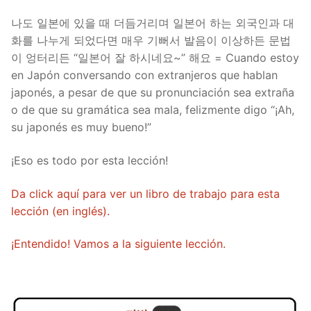
나도 일본에 있을 때 더듬거리며 일본어 하는 외국인과 대
화를 나누게 되었다면 매우 기뻐서 발음이 이상하든 문법
이 엉터리든 “일본어 잘 하시네요~” 해요 = Cuando estoy
en Japón conversando con extranjeros que hablan
japonés, a pesar de que su pronunciación sea extraña
o de que su gramática sea mala, felizmente digo “¡Ah,
su japonés es muy bueno!”
¡Eso es todo por esta lección!
Da click aquí para ver un libro de trabajo para esta
lección (en inglés).
¡Entendido! Vamos a la siguiente lección.