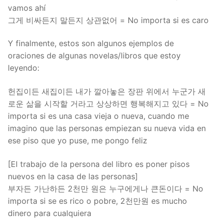
vamos ahí
그게 비싸든지 말든지 상관없어 = No importa si es caro
Y finalmente, estos son algunos ejemplos de
oraciones de algunas novelas/libros que estoy
leyendo:
헌집이든 새집이든 내가 깔아놓은 장판 위에서 누군가 새
로운 삶을 시작할 거라고 상상하면 행복해지고 있다 = No
importa si es una casa vieja o nueva, cuando me
imagino que las personas empiezan su nueva vida en
ese piso que yo puse, me pongo feliz
[El trabajo de la persona del libro es poner pisos
nuevos en la casa de las personas]
부자든 가난하든 2천만 원은 누구에게나 큰돈이다 = No
importa si se es rico o pobre, 2천만원 es mucho
dinero para cualquiera