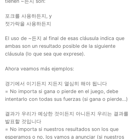
tienen ~든지 son:
포크를 사용하든지, y
젓가락을 사용하든지
El uso de ~든지 al final de esas cláusula indica que
ambas son un resultado posible de la siguiente
cláusula (lo que sea que exprese).
Ahora veamos más ejemplos:
경기에서 이기든지 지든지 열심히 해야 됩니다
= No importa si gana o pierde en el juego, debe
intentarlo con todas sus fuerzas (si gana o pierde…)
결과가 우리가 예상한 것이든지 아니든지 우리는 결과를
발표할 것입니다
= No importa si nuestros resultados son los que
esperamos o no, los vamos a anunciar (si nuestros