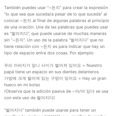
También puedes usar “~든지” para crear la expresión
“lo que sea que suceda/a pesar de lo que suceda” al
colocar ~든지 al final de algunas palabras al principio
de una oración. Una de las palabras que puedes usar
es “벌어지다”, que puede usarse de muchas maneras
sin “~든지”. Un uso de la palabra “벌어지다” que no
tiene relación con ~든지 es para indicar que hay un
tipo de espacio entre dos cosas. Por ejemplo:
우리 아버지가 앞니 사이가 벌어져 있어요 = Nuestro
papá tiene un espacio en sus dientes delanteros
가방에 크게 벌어져 있는 구멍이 있어요 = Hay un gran
hueco en mi bolso
(Observa que la adición pasiva de ~아/어 있다 se usa
con este uso de 벌어지다)
“벌어지다” también puede usarse para tener un