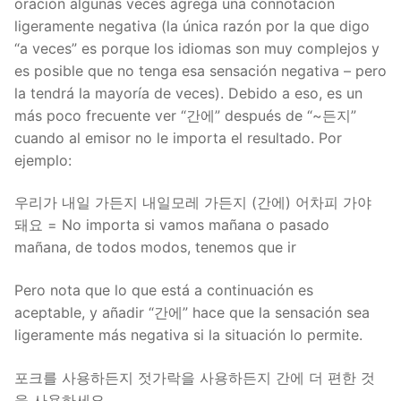
oración algunas veces agrega una connotación
ligeramente negativa (la única razón por la que digo
“a veces” es porque los idiomas son muy complejos y
es posible que no tenga esa sensación negativa – pero
la tendrá la mayoría de veces). Debido a eso, es un
más poco frecuente ver “간에” después de “~든지”
cuando al emisor no le importa el resultado. Por
ejemplo:
우리가 내일 가든지 내일모레 가든지 (간에) 어차피 가야
돼요 = No importa si vamos mañana o pasado
mañana, de todos modos, tenemos que ir
Pero nota que lo que está a continuación es
aceptable, y añadir “간에” hace que la sensación sea
ligeramente más negativa si la situación lo permite.
포크를 사용하든지 젓가락을 사용하든지 간에 더 편한 것
을 사용하세요