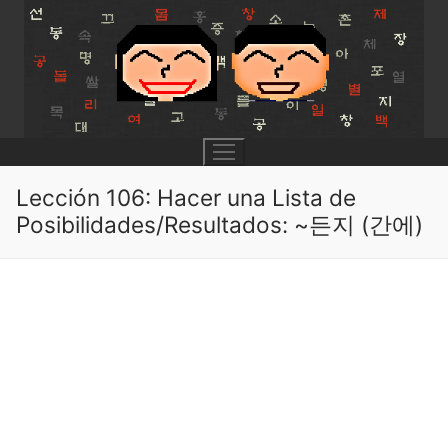
Skip
to
content
Lección 106: Hacer una Lista de
Posibilidades/Resultados: ~든지 (간에)
UNIT 0
Lesson 1
UNIT 1
Lesson 2
Lessons 1 – 8
UNIT 2
Lesson 3
Lessons 9 – 16
Lessons 26 – 33
UNIT 3
Pronunciation Tips
Lessons 17 – 25
Lessons 34 – 41
Lessons 51 – 58
UNIT 4