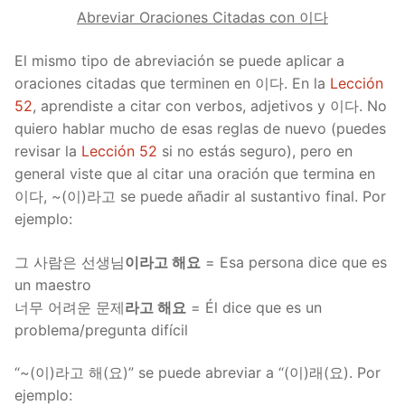
Abreviar Oraciones Citadas con 이다
El mismo tipo de abreviación se puede aplicar a
oraciones citadas que terminen en 이다. En la
Lección
52
, aprendiste a citar con verbos, adjetivos y 이다. No
quiero hablar mucho de esas reglas de nuevo (puedes
revisar la
Lección 52
si no estás seguro), pero en
general viste que al citar una oración que termina en
이다, ~(이)라고 se puede añadir al sustantivo final. Por
ejemplo:
그 사람은 선생님
이라고 해요
= Esa persona dice que es
un maestro
너무 어려운 문제
라고 해요
= Él dice que es un
problema/pregunta difícil
“~(이)라고 해(요)” se puede abreviar a “(이)래(요). Por
ejemplo: