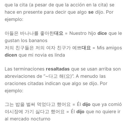
que la cita (a pesar de que la acción en la cita) se
hace en presente para decir que algo
se
dijo. Por
ejemplo:
아들은 바나나를 좋아한
대요
= Nuestro hijo
dice
que le
gustan los bananos
저의 친구들은 저의 여자 친구가 예쁘
대요
= Mis amigos
dicen
que mi novia es linda
Las terminaciones
resaltadas
que se usan arriba son
abreviaciones de “~다고 해(요)”. A menudo las
oraciones citadas indican que algo se dijo. Por
ejemplo:
그는 밥을 벌써 먹었다고 했어요 = Él
dijo
que ya comió
야시장에 가기 싫다고 했어요 = Él
dijo
que no quiere ir
al mercado nocturno