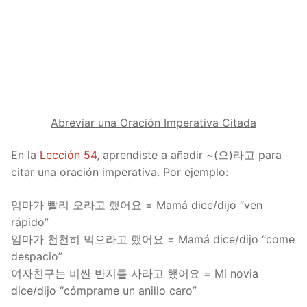
Abreviar una Oración Imperativa Citada
En la
Lección 54
, aprendiste a añadir ~(으)라고 para
citar una oración imperativa. Por ejemplo:
엄마가 빨리 오라고 했어요 = Mamá dice/dijo “ven
rápido”
엄마가 천천히 먹으라고 했어요 = Mamá dice/dijo “come
despacio”
여자친구는 비싼 반지를 사라고 했어요 = Mi novia
dice/dijo “cómprame un anillo caro”