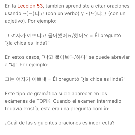
En la
Lección 53
, también aprendiste a citar oraciones
usando ~(느)냐고 (con un verbo) y ~(으)냐고 (con un
adjetivo). Por ejemplo:
그 여자가 예쁘냐고 물어봤어요/했어요 = Él preguntó
“¿la chica es linda?”
En estos casos, “냐고 물어보다/하다” se puede abreviar
a “냬”. Por ejemplo:
그는 여자가 예쁘냬 = Él preguntó “¿la chica es linda?”
Este tipo de gramática suele aparecer en los
exámenes de TOPIK. Cuando el examen intermedio
todavía existía, esta era una pregunta común:
¿Cuál de las siguientes oraciones es incorrecta?