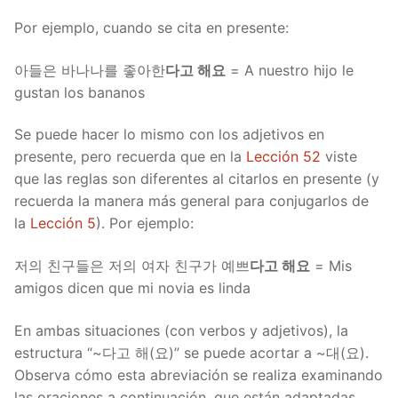
Por ejemplo, cuando se cita en presente:
아들은 바나나를 좋아한
다고 해요
= A nuestro hijo le
gustan los bananos
Se puede hacer lo mismo con los adjetivos en
presente, pero recuerda que en la
Lección 52
viste
que las reglas son diferentes al citarlos en presente (y
recuerda la manera más general para conjugarlos de
la
Lección 5
). Por ejemplo:
저의 친구들은 저의 여자 친구가 예쁘
다고 해요
= Mis
amigos dicen que mi novia es linda
En ambas situaciones (con verbos y adjetivos), la
estructura “~다고 해(요)” se puede acortar a ~대(요).
Observa cómo esta abreviación se realiza examinando
las oraciones a continuación, que están adaptadas