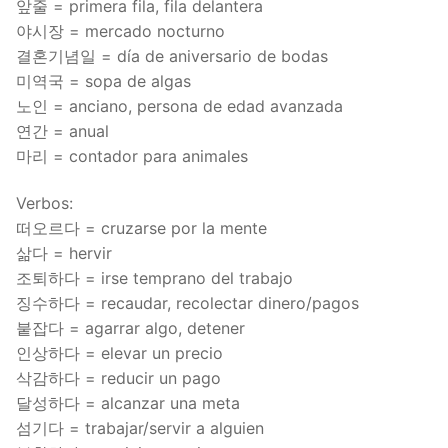
앞줄 = primera fila, fila delantera
FAQ
야시장 = mercado nocturno
결혼기념일 = día de aniversario de bodas
Articles
미역국 = sopa de algas
노인 = anciano, persona de edad avanzada
Lesson list
연간 = anual
Contact Us
마리 = contador para animales
Verbos:
떠오르다 = cruzarse por la mente
삶다 = hervir
조퇴하다 = irse temprano del trabajo
징수하다 = recaudar, recolectar dinero/pagos
붙잡다 = agarrar algo, detener
인상하다 = elevar un precio
삭감하다 = reducir un pago
달성하다 = alcanzar una meta
섬기다 = trabajar/servir a alguien