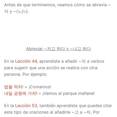
Antes de que terminemos, veamos cómo se abrevia ~
자 y ~(느)냐.
Abreviar ~자고 하다 y ~냐고 하다
En la
Lección 44
, aprendiste a añadir ~자 a verbos
para sugerir que una acción se realice con otra
persona. Por ejemplo:
밥을 먹자
! = ¡Comamos!
내일 공원에 가자!
= ¡Vamos al parque mañana!
En la
Lección 53
, también aprendiste que puedes citar
este tipo de oraciones al añadirle ~고 a ~자. Por