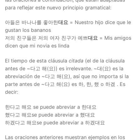
para reflejar este nuevo principio gramatical:
아들은 바나나를 좋아한
대요
= Nuestro hijo dice que le
gustan los bananos
저의 친구들은 저의 여자 친구가 예쁘
대요
= Mis amigos
dicen que mi novia es linda
El tiempo de esta cláusula
citada
(el de la cláusula
antes de ~다고 해(요)) es irrelevante. ~대(요) es la
abreviación de ~다고 해(요), así que no importa si la
parte antes de ~다고 해(요) es 하, 한, 했 o 하겠 . Es
decir:
한다고 해요 se puede abreviar a 한대요
했다고 해요se puede abreviar a 했대요
하겠다고 해요se puede abreviar a 하겠대요
Las oraciones anteriores muestran ejemplos en los