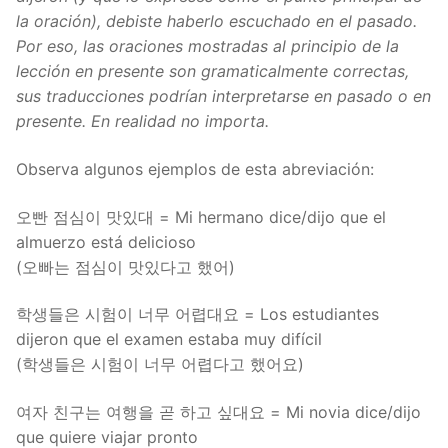
la oración), debiste haberlo escuchado en el pasado.
Por eso, las oraciones mostradas al principio de la
lección en presente son gramaticalmente correctas,
sus traducciones podrían interpretarse en pasado o en
presente. En realidad no importa.
Observa algunos ejemplos de esta abreviación:
오빤 점심이 맛있대 = Mi hermano dice/dijo que el
almuerzo está delicioso
(오빠는 점심이 맛있다고 했어)
학생들은 시험이 너무 어렵대요 = Los estudiantes
dijeron que el examen estaba muy difícil
(학생들은 시험이 너무 어렵다고 했어요)
여자 친구는 여행을 곧 하고 싶대요 = Mi novia dice/dijo
que quiere viajar pronto