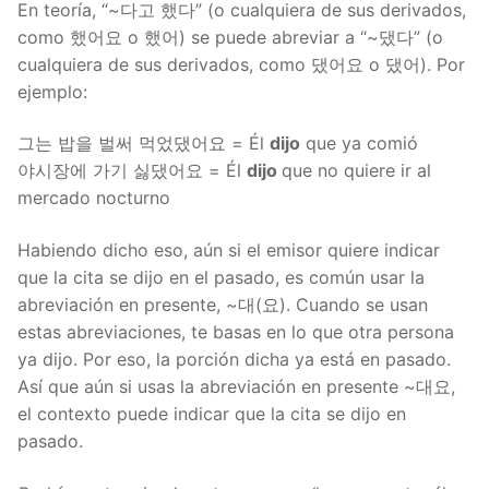
En teoría, “~다고 했다” (o cualquiera de sus derivados,
como 했어요 o 했어) se puede abreviar a “~댔다” (o
cualquiera de sus derivados, como 댔어요 o 댔어). Por
ejemplo:
그는 밥을 벌써 먹었댔어요 = Él
dijo
que ya comió
야시장에 가기 싫댔어요 = Él
dijo
que no quiere ir al
mercado nocturno
Habiendo dicho eso, aún si el emisor quiere indicar
que la cita se dijo en el pasado, es común usar la
abreviación en presente, ~대(요). Cuando se usan
estas abreviaciones, te basas en lo que otra persona
ya dijo. Por eso, la porción dicha ya está en pasado.
Así que aún si usas la abreviación en presente ~대요,
el contexto puede indicar que la cita se dijo en
pasado.