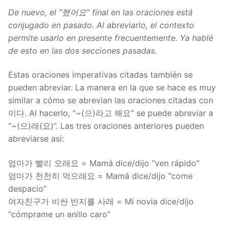
De nuevo, el “했어요” final en las oraciones está
conjugado en pasado. Al abreviarlo, el contexto
permite usarlo en presente frecuentemente. Ya hablé
de esto en las dos secciones pasadas.
Estas oraciones imperativas citadas también se
pueden abreviar. La manera en la que se hace es muy
similar a cómo se abrevian las oraciones citadas con
이다. Al hacerlo, “~(으)라고 해요” se puede abreviar a
“~(으)래(요)”. Las tres oraciones anteriores pueden
abreviarse así:
엄마가 빨리 오래요 = Mamá dice/dijo “ven rápido”
엄마가 천천히 먹으래요 = Mamá dice/dijo “come
despacio”
여자친구가 비싼 반지를 사래 = Mi novia dice/dijo
“cómprame un anillo caro”