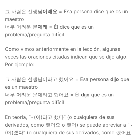
그 사람은 선생님
이래요
= Esa persona dice que es un
maestro
너무 어려운 문
제래
= Él dice que es un
problema/pregunta difícil
Como vimos anteriormente en la lección, algunas
veces las oraciones citadas indican que se dijo algo.
Por ejemplo:
그 사람은 선생님이라고 했어요 = Esa persona
dijo
que
es un maestro
너무 어려운 문제라고 했어요 = Él
dijo
que es un
problema/pregunta difícil
En teoría, “~(이)라고 했다” (o cualquiera de sus
derivados, como 했어요 o 했어) se puede abreviar a “~
(이)랬다” (o cualquiera de sus derivados, como 랬어요