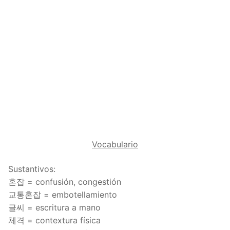
Reading: Quick Reference
Unit 1 Test
Lessons 42 – 50
Lessons 59 – 66
Lessons 76 – 83
UNIT 5
Letter Names
Theme Lessons
Unit 2 Test
Lessons 67 – 75
Lessons 84 – 91
Lessons 101 – 108
UNIT 6
Unit 3 Test
Lessons 92 – 100
Lessons 109 – 116
Lessons 126 – 133
UNIT 7
Unit 4 Test
Lessons 117 – 125
Lessons 134 – 141
Lessons 151 – 158
UNIT 8
Unit 5 Test
Lessons 142 – 150
Lessons 159 – 166
Lessons 176 – 183
HANJA
Unit 6 Test
Lessons 167 – 175
Lessons 184 – 191
UNIT 1
STORE
Vocabulario
Unit 7 Test
Lessons 192 – 200
UNIT 2
APP
Sustantivos:
Unit 8 Test
UNIT 3
OTHER
혼잡 = confusión, congestión
교통혼잡 = embotellamiento
UNIT 4
YOUTUBE
글씨 = escritura a mano
UNIT 5
About Us
체격 = contextura física