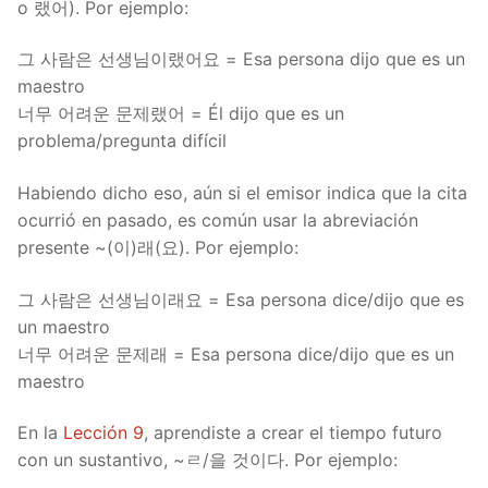
o 랬어). Por ejemplo:
그 사람은 선생님이랬어요 = Esa persona dijo que es un
maestro
너무 어려운 문제랬어 = Él dijo que es un
problema/pregunta difícil
Habiendo dicho eso, aún si el emisor indica que la cita
ocurrió en pasado, es común usar la abreviación
presente ~(이)래(요). Por ejemplo:
그 사람은 선생님이래요 = Esa persona dice/dijo que es
un maestro
너무 어려운 문제래 = Esa persona dice/dijo que es un
maestro
En la
Lección 9
, aprendiste a crear el tiempo futuro
con un sustantivo, ~ㄹ/을 것이다. Por ejemplo: