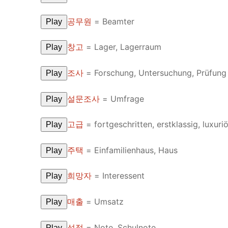
Pronunciation 
Lessons 17 – 2
Lessons 34 – 
Lessons 51 – 
UNIT 4
공무원
= Beamter
Play
Reading: Quic
Unit 1 Test
Lessons 42 – 
Lessons 59 – 
Lessons 76 – 
UNIT 5
창고
= Lager, Lagerraum
Play
Letter Names
Theme Lesson
Unit 2 Test
Lessons 67 – 
Lessons 84 – 
Lessons 101 – 
UNIT 6
조사
= Forschung, Untersuchung, Prüfung
Play
Unit 3 Test
Lessons 92 – 
Lessons 109 – 
Lessons 126 –
UNIT 7
설문조사
= Umfrage
Play
Unit 4 Test
Lessons 117 – 
Lessons 134 – 
Lessons 151 – 
UNIT 8
고급
= fortgeschritten, erstklassig, luxuri
Play
Unit 5 Test
Lessons 142 –
Lessons 159 –
Lessons 176 –
HANJA
주택
= Einfamilienhaus, Haus
Play
Unit 6 Test
Lessons 167 – 
Lessons 184 – 
UNIT 1
STORE
Unit 7 Test
Lessons 192 –
희망자
= Interessent
UNIT 2
APP
Play
Unit 8 Test
UNIT 3
OTHER
매출
= Umsatz
Play
UNIT 4
YOUTUBE
성적
= Note, Schulnote
Play