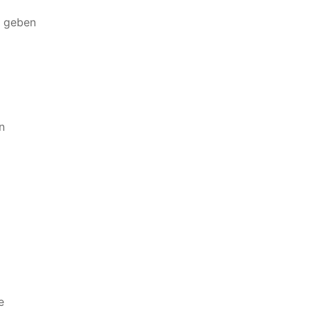
e geben
n
e