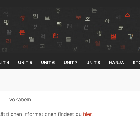
IT 4
UNIT 5
UNIT 6
UNIT 7
UNIT 8
HANJA
ST
Search for:
Vokabeln
sätzlichen Informationen findest du
hier
.
33