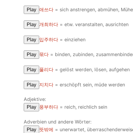
애쓰다
= sich anstrengen, abmühen, Müh
Play
개최하다
= etw. veranstalten, ausrichten
Play
입주하다
= einziehen
Play
묶다
= binden, zubinden, zusammenbinde
Play
풀리다
= gelöst werden, lösen, aufgehen
Play
지치다
= erschöpft sein, müde werden
Play
Adjektive:
풍부하다
= reich, reichlich sein
Play
Adverbien und andere Wörter:
뜻밖에
= unerwartet, überraschenderweis
Play