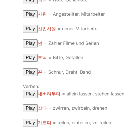
UNIT 5
About Us
사원
= Angestellter, Mitarbeiter
Play
FAQ
신입사원
= neuer Mitarbeiter
Play
Articles
편
= Zähler Filme und Serien
Play
Lesson list
부탁
= Bitte, Gefallen
Play
Contact Us
끈
= Schnur, Draht, Band
Play
Verben:
내버려두다
= allein lassen, stehen lassen
Play
꼬다
= zwirren, zwirbeln, drehen
Play
가르다
= teilen, einteilen, verteilen
Play