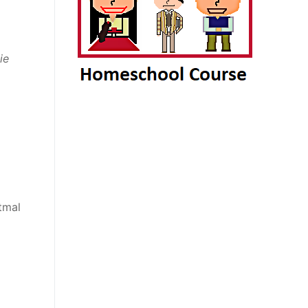
ie
tmal