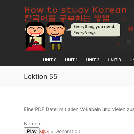
Skip
to
content
UNIT 0
UNIT 1
UNIT 2
UNIT 3
UN
Lektion 55
UNIT 0
Lesson 1
UNIT 1
Eine PDF Datei mit allen Vokabeln und vielen zu
Lesson 2
Lessons 1 – 8
UNIT 2
Nomen:
Lesson 3
Lessons 9 – 16
Lessons 26 – 
세대
= Generation
UNIT 3
Play