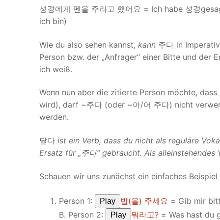
성경에게 펜을 주라고 했어요 = Ich habe 성경gesagt, sie s
ich bin)
Wie du also sehen kannst,
kann
주다 in Imperativz
Person bzw. der „Anfrager“ einer Bitte und der E
ich weiß.
Wenn nun aber die zitierte Person möchte, dass i
wird), darf ~주다 (oder ~아/어 주다) nicht verwen
werden.
달다
ist ein Verb, dass du nicht als reguläre Voka
Ersatz für „
주다
“ gebraucht. Als alleinstehendes
Schauen wir uns zunächst ein einfaches Beispiel 
Person 1:
밥(을) 주세요
= Gib mir bit
Play
B. Person 2:
뭐라고?
= Was hast du 
Play