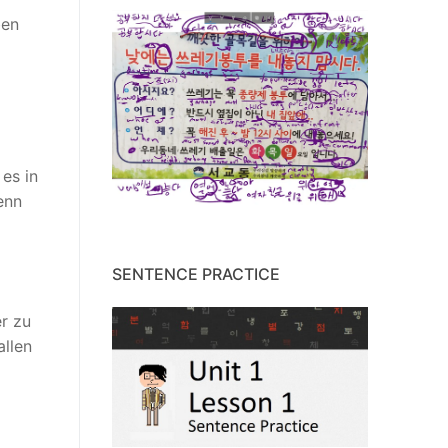
ben
 es in
enn
SENTENCE PRACTICE
r zu
allen