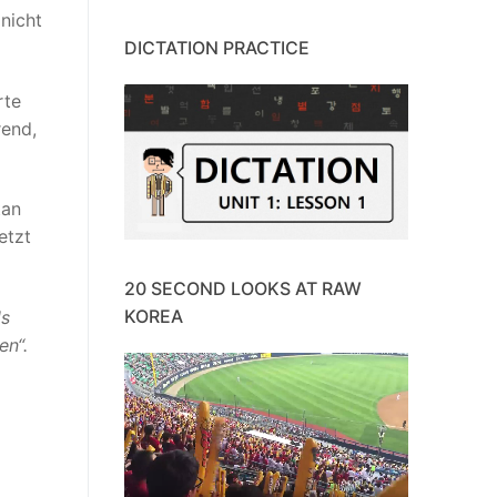
nicht
DICTATION PRACTICE
rte
rend,
tan
etzt
20 SECOND LOOKS AT RAW
KOREA
ls
en“.