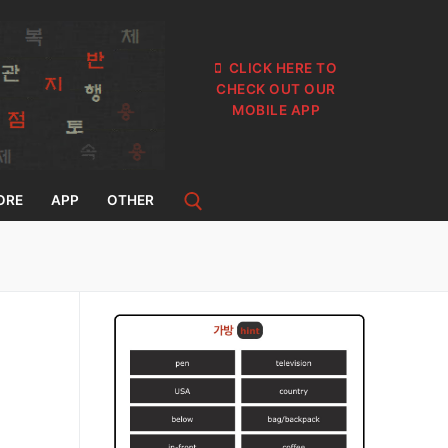
CLICK HERE TO
CHECK OUT OUR
MOBILE APP
ORE
APP
OTHER