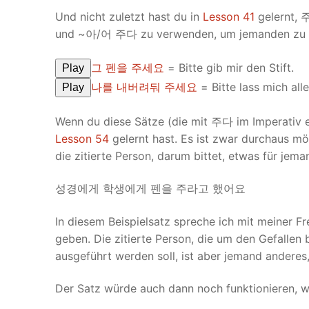
Und nicht zuletzt hast du in
Lesson 41
gelernt, 
und ~아/어 주다 zu verwenden, um jemanden zu bitt
그 펜을 주세요
= Bitte gib mir den Stift.
Play
나를 내버려둬 주세요
= Bitte lass mich alle
Play
Wenn du diese Sätze (die mit 주다 im Imperativ end
Lesson 54
gelernt hast. Es ist zwar durchaus 
die zitierte Person, darum bittet, etwas für jema
성경에게 학생에게 펜을 주라고 했어요
In diesem Beispielsatz spreche ich mit meiner F
geben. Die zitierte Person, die um den Gefallen bi
ausgeführt werden soll, ist aber jemand anderes,
Der Satz würde auch dann noch funktionieren, wen