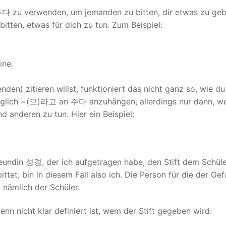
주다 zu verwenden, um jemanden zu bitten, dir etwas zu ge
en, etwas für dich zu tun. Zum Beispiel:
ine.
en) zitieren willst, funktioniert das nicht ganz so, wie du
möglich ~(으)라고 an 주다 anzuhängen, allerdings nur dann, w
nd anderen zu tun. Hier ein Beispiel:
reundin 성경, der ich aufgetragen habe, den Stift dem Schüle
ttet, bin in diesem Fall also ich. Die Person für die der Gef
 nämlich der Schüler.
n nicht klar definiert ist, wem der Stift gegeben wird: