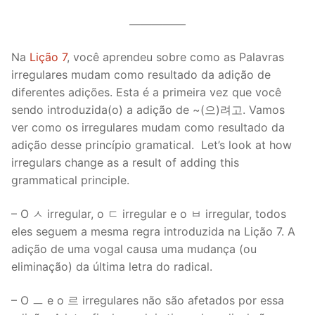
—————
Na
Lição 7
, você aprendeu sobre como as Palavras
irregulares mudam como resultado da adição de
diferentes adições. Esta é a primeira vez que você
sendo introduzida(o) a adição de ~(으)려고. Vamos
ver como os irregulares mudam como resultado da
adição desse princípio gramatical. Let’s look at how
irregulars change as a result of adding this
grammatical principle.
– O ㅅ irregular, o ㄷ irregular e o ㅂ irregular, todos
eles seguem a mesma regra introduzida na Lição 7. A
adição de uma vogal causa uma mudança (ou
eliminação) da última letra do radical.
– O ㅡ e o 르 irregulares não são afetados por essa