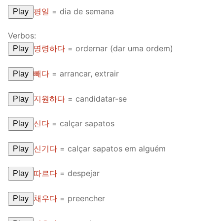
평일
= dia de semana
Play
Verbos:
명령하다
= ordernar (dar uma ordem)
Play
빼다
= arrancar, extrair
Play
지원하다
= candidatar-se
Play
신다
= calçar sapatos
Play
신기다
= calçar sapatos em alguém
Play
따르다
= despejar
Play
채우다
= preencher
Play