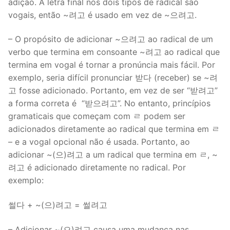
adição. A letra final nos dois tipos de radical são
vogais, então ~려고 é usado em vez de ~으려고.
– O propósito de adicionar ~으려고 ao radical de um
verbo que termina em consoante ~려고 ao radical que
termina em vogal é tornar a pronúncia mais fácil. Por
exemplo, seria difícil pronunciar 받다 (receber) se ~려
고 fosse adicionado. Portanto, em vez de ser “받려고”
a forma correta é “받으려고”. No entanto, princípios
gramaticais que começam com ㄹ podem ser
adicionados diretamente ao radical que termina em ㄹ
– e a vogal opcional não é usada. Portanto, ao
adicionar ~(으)려고 a um radical que termina em ㄹ, ~
려고 é adicionado diretamente no radical. Por
exemplo:
썰다 + ~(으)려고 = 썰려고
– Adicionar ~(으)려고 causa uma mudança nas