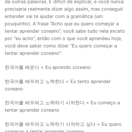
de outras palavras. É difícil de explicar, e você nunca
precisaria realmente dizer algo assim, mas conseguir
entender vai te ajudar com a gramática (um
pouquinho). A frase “Acho que eu quero começar a
tentar aprender coreano”, você sabe tudo nela exceto
por “eu acho”, então com o que você aprendeu hoje,
você deve saber como dizer “Eu quero começar a
tentar aprender coreano”:
한국어를 배운다 = Eu aprendo coreano
한국어를 배우려고 노력한다 = Eu tento aprender
coreano
한국어를 배우려고 노력하기 시작한다 = Eu começo a
tentar aprender coreano
한국어를 배우려고 노력하기 시작하고 싶다 = Eu quero
começar a tentar aprender coreano