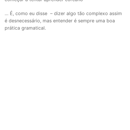
… É, como eu disse – dizer algo tão complexo assim
é desnecessário, mas entender é sempre uma boa
prática gramatical.