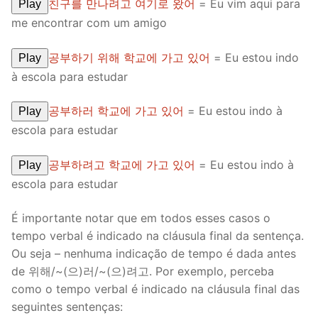
친구를 만나려고 여기로 왔어
= Eu vim aqui para
Play
me encontrar com um amigo
공부하기 위해 학교에 가고 있어
= Eu estou indo
Play
à escola para estudar
공부하러 학교에 가고 있어
= Eu estou indo à
Play
escola para estudar
공부하려고 학교에 가고 있어
= Eu estou indo à
Play
escola para estudar
É importante notar que em todos esses casos o
tempo verbal é indicado na cláusula final da sentença.
Ou seja – nenhuma indicação de tempo é dada antes
de 위해/~(으)러/~(으)려고. Por exemplo, perceba
como o tempo verbal é indicado na cláusula final das
seguintes sentenças: