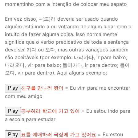
momentinho com a intenção de colocar meu sapato
Em vez disso, ~(으)러 deveria ser usado quando
alguém está indo a ou voltando de algum lugar com o
intuito de fazer alguma coisa. Isso normalmente
significa que o verbo predicativo de toda a sentença
deve ser 가다 ou 오다, mas outras variações também
são aceitáveis (por exemplo: 내려가다, ir para baixo;
내려오다, vir para baixo; 들어가다, ir para dentro; 들어
오다, vir para dentro). Aqui alguns exemplo:
친구를 만나러 왔어
= Eu vim para me encontrar
Play
com meu amigo
공부하러 학교에 가고 있어
= Eu estou indo para
Play
a escola para estudar
표를 예매하러 극장에 가고 있어요
= Eu estou
Play