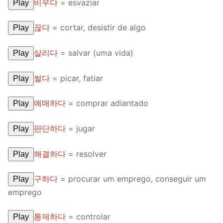
비우다
= esvaziar
Play
끊다
= cortar, desistir de algo
Play
살리다
= salvar (uma vida)
Play
썰다
= picar, fatiar
Play
예매하다
= comprar adiantado
Play
판단하다
= jugar
Play
해결하다
= resolver
Play
구하다
= procurar um emprego, conseguir um
Play
emprego
통제하다
= controlar
Play