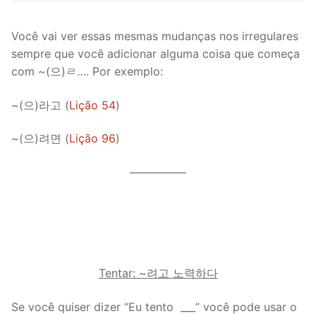
Você vai ver essas mesmas mudanças nos irregulares
sempre que você adicionar alguma coisa que começa
com ~(으)ㄹ…. Por exemplo:
~(으)라고 (
Lição 54
)
~(으)려면 (
Lição 96
)
—————
Tentar: ~려고 노력하다
Se você quiser dizer “Eu tento ___” você pode usar o