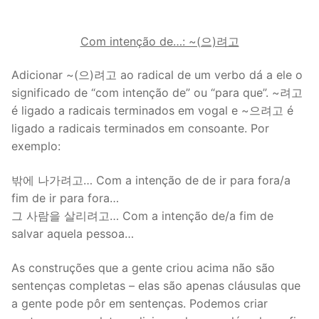
Com intenção de…: ~(으)려고
Adicionar ~(으)려고 ao radical de um verbo dá a ele o
significado de “com intenção de” ou “para que”. ~려고
é ligado a radicais terminados em vogal e ~으려고 é
ligado a radicais terminados em consoante. Por
exemplo:
밖에 나가려고… Com a intenção de de ir para fora/a
fim de ir para fora…
그 사람을 살리려고… Com a intenção de/a fim de
salvar aquela pessoa…
As construções que a gente criou acima não são
sentenças completas – elas são apenas cláusulas que
a gente pode pôr em sentenças. Podemos criar