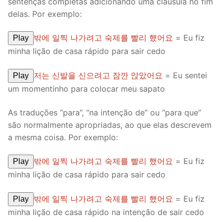
sentenças completas adicionando uma cláusula no fim
delas. Por exemplo:
밖에 일찍 나가려고 숙제를 빨리 했어요
= Eu fiz
Play
minha lição de casa rápido para sair cedo
저는 신발을 신으려고 잠깐 앉았어요
= Eu sentei
Play
um momentinho para colocar meu sapato
As traduções “para”, “na intenção de” ou “para que”
são normalmente apropriadas, ao que elas descrevem
a mesma coisa. Por exemplo:
밖에 일찍 나가려고 숙제를 빨리 했어요
= Eu fiz
Play
minha lição de casa rápido para sair cedo
밖에 일찍 나가려고 숙제를 빨리 했어요
= Eu fiz
Play
minha lição de casa rápido na intenção de sair cedo