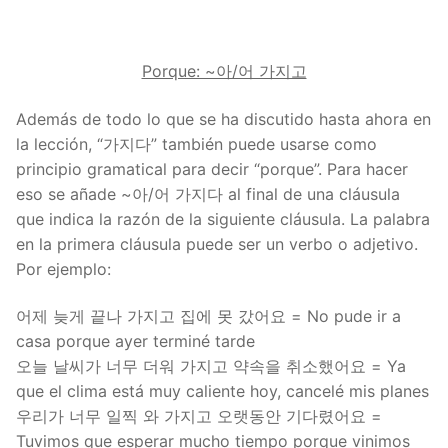
Porque: ~아/어 가지고
Además de todo lo que se ha discutido hasta ahora en
la lección, “가지다” también puede usarse como
principio gramatical para decir “porque”. Para hacer
eso se añade ~아/어 가지다 al final de una cláusula
que indica la razón de la siguiente cláusula. La palabra
en la primera cláusula puede ser un verbo o adjetivo.
Por ejemplo:
어제 늦게 끝나 가지고 집에 못 갔어요 = No pude ir a
casa porque ayer terminé tarde
오늘 날씨가 너무 더워 가지고 약속을 취소했어요 = Ya
que el clima está muy caliente hoy, cancelé mis planes
우리가 너무 일찍 와 가지고 오랫동안 기다렸어요 =
Tuvimos que esperar mucho tiempo porque vinimos