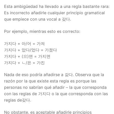
Esta ambigüedad ha llevado a una regla bastante rara:
Es incorrecto añadirle cualquier principio gramatical
que empiece con una vocal a 갖다.
Por ejemplo, mientras esto es correcto:
가지다 + 아/어 = 가져
가지다 + 았다/었다 = 가졌다
가지다 + (으)면 = 가지면
가지다 + ㄴ/은 = 가진
Nada de eso podría añadirse a 갖다. Observa que la
razón por la que existe esta regla es porque las
personas no sabrían qué añadir – la que corresponda
con las reglas de 가지다 o la que corresponda con las
reglas de갖다.
No obstante, es aceptable añadirle principios