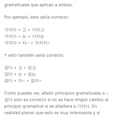
gramaticales que aplican a
ambas
.
Por ejemplo, esto sería correcto:
가지다 + 고 = 가지고
가지다 + 는 = 가지는
가지다 + 지~ = 가지지~
Y esto también sería correcto:
갖다 + 고 = 갖고
갖다 + 는 = 갖는
갖다 + 지~ = 갖지~
Como puedes ver, añadir principios gramaticales a ~
갖다 solo es correcto si no se hace ningún cambio al
principio gramatical si se añadiera a 가지다. En
realidad pienso que esto es muy interesante y si