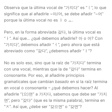
Observa que la última vocal de “가지다” es “ㅣ”, lo que
significa que al añadirle ~아/어, se debe añadir “~어”
porque la última vocal no es ㅏ o ㅗ.
Pero, en la forma abreviada 갖다, la última vocal es
“ㅏ”. Así que… ¿qué debemos añadirle? 아 o 어? Con
“가지다”, debemos añadir “ㅓ”, pero ahora que está
abreviado como “갖다”, ¿debemos añadir “ㅏ”?
No es solo eso, sino que la raíz de “가지다” termina
con una vocal, mientras que la de “갖다” termina en
consonante. Por eso, al añadirle principios
gramaticales que cambian
basado
en si la raíz termina
en vocal o consonante – ¿qué debemos hacer? Al
añadirle “(으)면” a 가지다, sabemos que debe ser “가지
면”, pero “갖다” (que es la misma palabra), termina en
“ㅈ”. Así que, ¿debe ser “갖으면” o “갖면”?