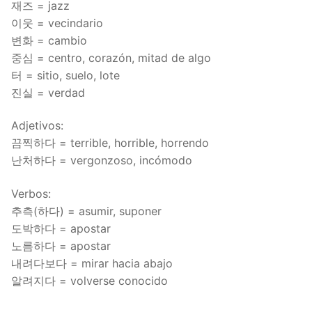
재즈 = jazz
FAQ
이웃 = vecindario
변화 = cambio
Articles
중심 = centro, corazón, mitad de algo
Lesson list
터 = sitio, suelo, lote
진실 = verdad
Contact Us
Adjetivos:
끔찍하다 = terrible, horrible, horrendo
난처하다 = vergonzoso, incómodo
Verbos:
추측(하다) = asumir, suponer
도박하다 = apostar
노름하다 = apostar
내려다보다 = mirar hacia abajo
알려지다 = volverse conocido