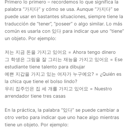
Primero lo primero – recordemos lo que significa la
palabra “가지다” y cómo se usa. Aunque “가지다” se
puede usar en bastantes situaciones, siempre tiene la
traducción de “tener”, “poseer” o algo similar. Lo más
común es usarla con 있다 para indicar que uno “tiene”
un objeto. Por ejemplo:
저는 지금 돈을 가지고 있어요 = Ahora tengo dinero
그 학생은 그림을 잘 그리는 재능을 가지고 있어요 = Ese
estudiante tiene talento para dibujar
예쁜 지갑을 가지고 있는 여자가 누구예요? = ¿Quién es
la chica que tiene el bolso lindo?
우리 집주인은 집 세 개를 가지고 있어요 = Nuestro
arrendador tiene tres casas
En la práctica, la palabra “있다” se puede cambiar a
otro verbo para indicar que uno hace algo mientras
tiene un objeto. Por ejemplo: