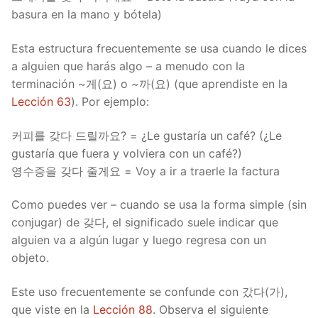
basura en la mano y bótela)
Esta estructura frecuentemente se usa cuando le dices
a alguien que harás algo – a menudo con la
terminación ~게(요) o ~까(요) (que aprendiste en la
Lección 63
). Por ejemplo:
커피를 갖다 드릴까요? = ¿Le gustaría un café? (¿Le
gustaría que fuera y volviera con un café?)
영수증을 갖다 줄게요 = Voy a ir a traerle la factura
Como puedes ver – cuando se usa la forma simple (sin
conjugar) de 갖다, el significado suele indicar que
alguien va a algún lugar y luego regresa con un
objeto.
Este uso frecuentemente se confunde con 갔다(가),
que viste en la
Lección 88
. Observa el siguiente