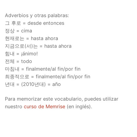
Adverbios y otras palabras:
그 후로 = desde entonces
정상 = cima
현재로는 = hasta ahora
지금으로(서)는 = hasta ahora
힘내 = ¡ánimo!
전체 = todo
마침내 = finalmente/al fin/por fin
최종적으로 = finalmente/al fin/por fin
년대 = (2010년대) = año
Para memorizar este vocabulario, puedes utilizar
nuestro
curso de Memrise
(en inglés).