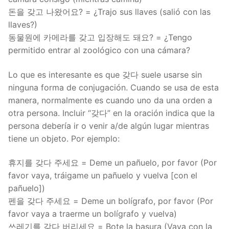
돈을 갖고 나왔어요? = ¿Trajo sus llaves (salió con las
llaves?)
동물원에 카메라를 갖고 입장해도 돼요? = ¿Tengo
permitido entrar al zoológico con una cámara?
Lo que es interesante es que 갖다 suele usarse sin
ninguna forma de conjugación. Cuando se usa de esta
manera, normalmente es cuando uno da una orden a
otra persona. Incluir “갖다” en la oración indica que la
persona debería ir o venir a/de algún lugar mientras
tiene un objeto. Por ejemplo:
휴지를 갖다 주세요 = Deme un pañuelo, por favor (Por
favor vaya, tráigame un pañuelo y vuelva [con el
pañuelo])
펜을 갖다 주세요 = Deme un bolígrafo, por favor (Por
favor vaya a traerme un bolígrafo y vuelva)
쓰레기를 갖다 버리세요 = Bote la basura (Vaya con la