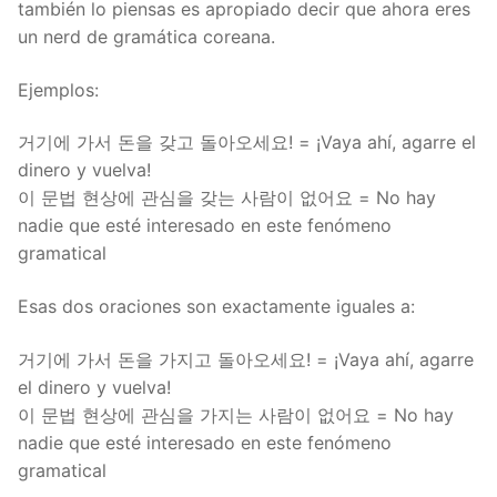
también lo piensas es apropiado decir que ahora eres
un nerd de gramática coreana.
Ejemplos:
거기에 가서 돈을 갖고 돌아오세요! = ¡Vaya ahí, agarre el
dinero y vuelva!
이 문법 현상에 관심을 갖는 사람이 없어요 = No hay
nadie que esté interesado en este fenómeno
gramatical
Esas dos oraciones son exactamente iguales a:
거기에 가서 돈을 가지고 돌아오세요! = ¡Vaya ahí, agarre
el dinero y vuelva!
이 문법 현상에 관심을 가지는 사람이 없어요 = No hay
nadie que esté interesado en este fenómeno
gramatical