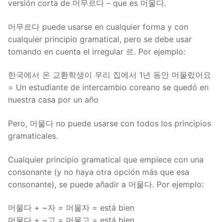
versión corta de 머무르다 – que es 머물다.
머무르다 puede usarse en cualquier forma y con
cualquier principio gramatical, pero se debe usar
tomando en cuenta el irregular 르. Por ejemplo:
한국에서 온 교환학생이 우리 집에서 1년 동안 머물렀어요
= Un estudiante de intercambio coreano se quedó en
nuestra casa por un año
Pero, 머물다 no puede usarse con todos los principios
gramaticales.
Cualquier principio gramatical que empiece con una
consonante (y no haya otra opción más que esa
consonante), se puede añadir a 머물다. Por ejemplo:
머물다 + ~자 = 머물자 = está bien
머물다 + ~고 = 머물고 = está bien