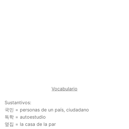
Reading: Quick Reference
Unit 1 Test
Lessons 42 – 50
Lessons 59 – 66
Lessons 76 – 83
UNIT 5
Letter Names
Theme Lessons
Unit 2 Test
Lessons 67 – 75
Lessons 84 – 91
Lessons 101 – 108
UNIT 6
Unit 3 Test
Lessons 92 – 100
Lessons 109 – 116
Lessons 126 – 133
UNIT 7
Unit 4 Test
Lessons 117 – 125
Lessons 134 – 141
Lessons 151 – 158
UNIT 8
Unit 5 Test
Lessons 142 – 150
Lessons 159 – 166
Lessons 176 – 183
HANJA
Unit 6 Test
Lessons 167 – 175
Lessons 184 – 191
UNIT 1
STORE
Unit 7 Test
Lessons 192 – 200
UNIT 2
APP
Vocabulario
Unit 8 Test
UNIT 3
OTHER
Sustantivos:
UNIT 4
YOUTUBE
국민 = personas de un país, ciudadano
독학 = autoestudio
UNIT 5
About Us
옆집 = la casa de la par