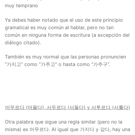
muy temprano
Ya debes haber notado que el uso de este principio
gramatical es muy común al hablar, pero no tan
común en ninguna forma de escritura (a excepción del
diálogo citado).
También es muy normal que las personas pronuncien
“가지고” como “가주고” o hasta como “가주구”.
머무르다 (머물다), 서두르다 (서둘다) y 서투르다 (서툴다)
Otra palabra que sigue una regla similar (pero no la
misma) es 머무르다. Al igual que 가지다 y 갖다, hay una