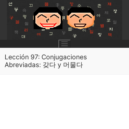
Skip
to
content
Lección 97: Conjugaciones
Abreviadas: 갖다 y 머물다
UNIT 0
Lesson 1
UNIT 1
Lesson 2
Lessons 1 – 8
UNIT 2
Lesson 3
Lessons 9 – 16
Lessons 26 – 33
UNIT 3
Pronunciation Tips
Lessons 17 – 25
Lessons 34 – 41
Lessons 51 – 58
UNIT 4