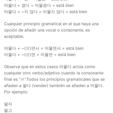
머물다 + 겠다 = 머물겠다 = está bien
머물다 + ~지 않다 = 머물지 않다 = está bien
Cualquier principio gramatical en el que haya una
opción de añadir una vocal o consonante, es
aceptable.
머물다 + ~(으)면서 = 머물면서 = está bien
머물다 + ~(으)면 = 머물면 = está bien
Observa que en estos casos 머물다 actúa como
cualquier otro verbo/adjetivo cuando la consonante
final es “ㄹ”.Todos los principios gramaticales que se
añaden a 팔다 (vender) también se añaden a 머물다.
Por ejemplo:
팔자
팔고