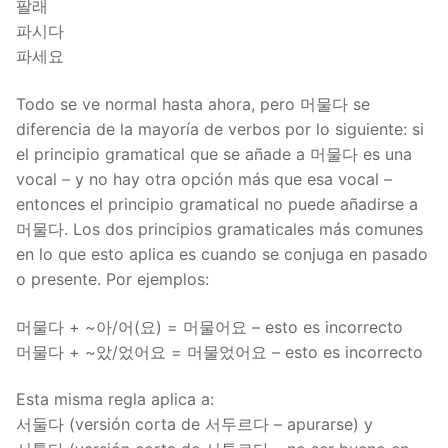
팔래
파시다
파세요
Todo se ve normal hasta ahora, pero 머물다 se
diferencia de la mayoría de verbos por lo siguiente: si
el principio gramatical que se añade a 머물다 es una
vocal – y no hay otra opción más que esa vocal –
entonces el principio gramatical no puede añadirse a
머물다. Los dos principios gramaticales más comunes
en lo que esto aplica es cuando se conjuga en pasado
o presente. Por ejemplos:
머물다 + ~아/어(요) = 머물어요 – esto es incorrecto
머물다 + ~았/었어요 = 머물었어요 – esto es incorrecto
Esta misma regla aplica a:
서둘다 (versión corta de 서두르다 – apurarse) y