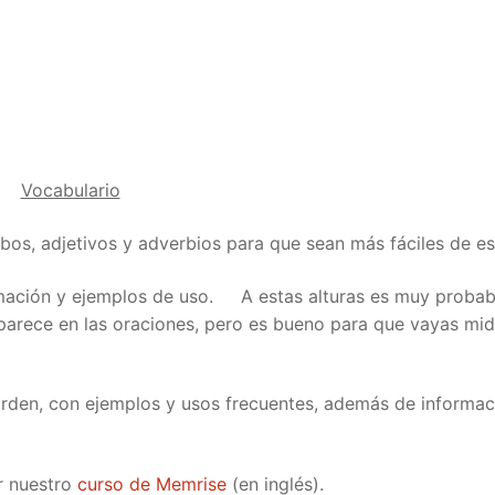
Tips
5
41
58
k Reference
50
66
83
s
75
91
108
100
116
 133
Vocabulario
125
141
158
bos, adjetivos y adverbios para que sean más fáciles de es
 150
 166
 183
ormación y ejemplos de uso. A estas alturas es muy probab
parece en las oraciones, pero es bueno para que vayas mi
175
191
 200
rden, con ejemplos y usos frecuentes, además de informac
r nuestro
curso de Memrise
(en inglés).