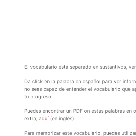
Pronunciation 
Lessons 17 – 2
Lessons 34 – 
Lessons 51 – 
UNIT 4
Reading: Quic
Unit 1 Test
Lessons 42 – 
Lessons 59 – 
Lessons 76 – 
UNIT 5
Letter Names
Theme Lesson
Unit 2 Test
Lessons 67 – 
Lessons 84 – 
Lessons 101 – 
UNIT 6
Unit 3 Test
Lessons 92 – 
Lessons 109 – 
Lessons 126 –
UNIT 7
Unit 4 Test
Lessons 117 – 
Lessons 134 – 
Lessons 151 – 
UNIT 8
El vocabulario está separado en sustantivos, ver
Unit 5 Test
Lessons 142 –
Lessons 159 –
Lessons 176 –
HANJA
Da click en la palabra en español para ver inf
no seas capaz de entender el vocabulario que a
Unit 6 Test
Lessons 167 – 
Lessons 184 – 
UNIT 1
STORE
tu progreso.
Unit 7 Test
Lessons 192 –
UNIT 2
APP
Puedes encontrar un PDF on estas palabras en o
Unit 8 Test
UNIT 3
extra,
aquí
(en inglés).
OTHER
UNIT 4
YOUTUBE
Para memorizar este vocabulario, puedes utiliza