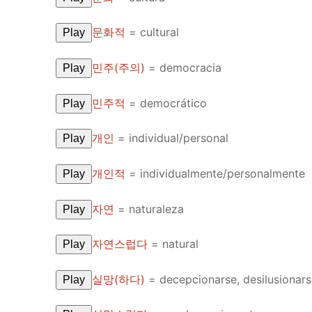
문화적
=
cultural
Play
민주(주의)
=
democracia
Play
민주적
=
democrático
Play
개인
=
individual/personal
Play
개인적
=
individualmente/personalmente
Play
자연
=
naturaleza
Play
자연스럽다
=
natural
Play
실망(하다)
=
decepcionarse, desilusionar
Play