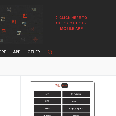
CLICK HERE TO
CHECK OUT OUR
MOBILE APP
ORE
APP
OTHER