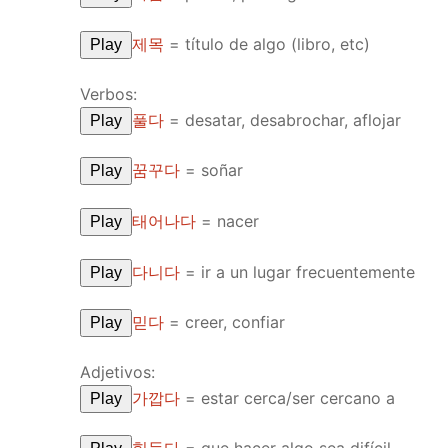
제목
=
título de algo (libro, etc)
Play
Verbos:
풀다
=
desatar, desabrochar, aflojar
Play
꿈꾸다
=
soñar
Play
태어나다
=
nacer
Play
다니다
=
ir a un lugar frecuentemente
Play
믿다
=
creer, confiar
Play
Adjetivos:
가깝다
=
estar cerca/ser cercano a
Play