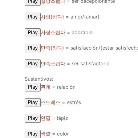
실망스럽다
=
ser decepcionante
Play
사랑(하다)
=
amor/(amar)
Play
사랑스럽다
=
adorable
Play
만족(하다)
=
satisfacción/(estar satisfech
Play
만족스럽다
=
ser satisfactorio
Play
Sustantivos:
관계
=
relación
Play
스트레스
=
estrés
Play
연필
=
lápiz
Play
색깔
=
color
Play