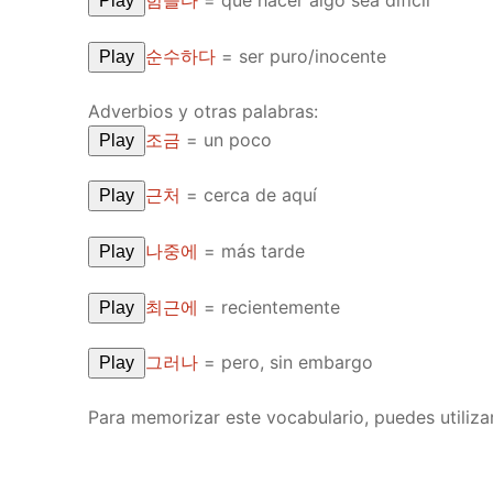
힘들다
=
que hacer algo sea difícil
Play
순수하다
=
ser puro/inocente
Play
Adverbios y otras palabras:
조금
=
un poco
Play
근처
=
cerca de aquí
Play
나중에
=
más tarde
Play
최근에
=
recientemente
Play
그러나
=
pero, sin embargo
Play
Para memorizar este vocabulario, puedes utiliza