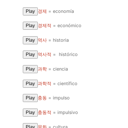
UNIT 5
About Us
경제
=
economía
Play
FAQ
경제적
=
económico
Play
Articles
역사
=
historia
Play
Lesson list
역사적
=
histórico
Play
Contact Us
과학
=
ciencia
Play
과학적
=
científico
Play
충동
=
impulso
Play
충동적
=
impulsivo
Play
문화
=
cultura
Play