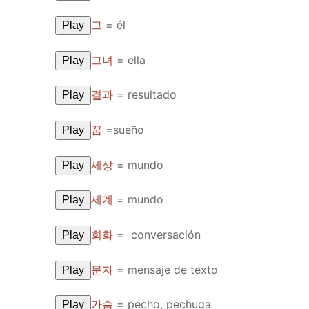
그
=
él
Play
그녀
=
ella
Play
결과
=
resultado
Play
꿈
=
sueño
Play
세상
=
mundo
Play
세계
=
mundo
Play
회화
=
conversación
Play
문자
=
mensaje de texto
Play
가슴
=
pecho, pechuga
Play