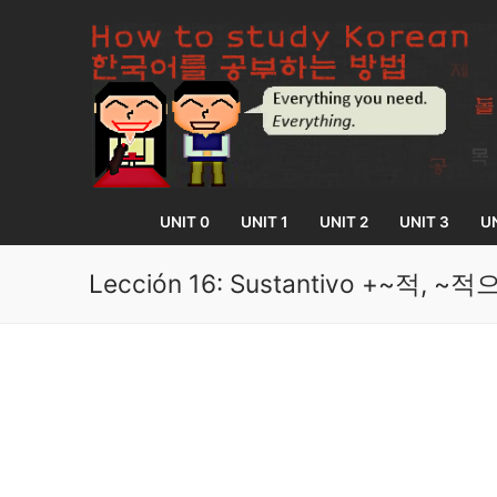
Skip
to
content
UNIT 0
UNIT 1
UNIT 2
UNIT 3
UN
Lección 16: Sustantivo +~적,
UNIT 0
Lesson 1
UNIT 1
Lesson 2
Lessons 1 – 8
UNIT 2
Lesson 3
Lessons 9 – 16
Lessons 26 – 
UNIT 3