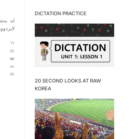
DICTATION PRACTICE
لە بەشی
لابردووە
ㄲ
ㄸ
ㅃ
ㅆ
ㅉ
20 SECOND LOOKS AT RAW
KOREA