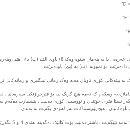
D =
E 
F
ی عەرەبی دا بە هەمان شێوە وەک (ا) ناوی الف (ب) باء ..هتد ،وهەرەو
ی دادەنرێت بۆ نموونە: (ب) بە (بێ) ناودەنرێت
 لە پیتەکانی کۆری ناویان هەیە وەک زمانی ئینگلیزی و زمانەکانی تر 
اماژە بە وەبکەم کە ئەمە هیچ گرنگ نیە بۆ فێرخوازێکی سەرەتای . ل
ەگەر ێستا فێری خوێندن و نووسینی کۆری دەبیت . پێشنیارت دەکەم س
ناوەکانیان . هیچ پێویستناکات بەر لەوەی بگەیت بە بەندی 1: