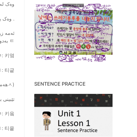
وەک لە
. وەک یەکن ㄱ و ㅋ ,لەگ
ㅌ بەدوای یەکن :
ㅋ: 키옄
ㅌ: 티긑
SENTENCE PRACTICE
(ㅅهەمان دەنگی نەبزوێنی نیە وەک ئەمە . هیچ سەرلێشێواوندن لێرە نیە . )
تێبینی 
ㅋ: 키읔
ㅌ: 티읕