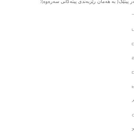
ر پیتێک( بە هەمان رێزبەندی پیتەکانی سەرەوە):