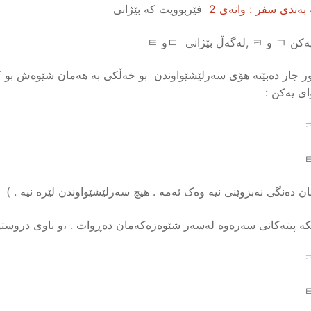
بەندی
سفر
:
وانەی
2
فێربوویت کە بێژانی
ەڵ بێژانی ㄷو ㅌ
بکە پیتەکانی سەرەوە لەسەر شێوەزەکەمان دەڕوات . ،و ناوی دروستیا