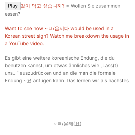
같이 먹고 싶습니까?
= Wollen Sie zusammen
Play
essen?
Want to see how ~ㅂ/읍시다 would be used in a
Korean street sign? Watch me breakdown the usage in
a YouTube video.
Es gibt eine weitere koreanische Endung, die du
benutzen kannst, um etwas ähnliches wie „Lass(t)
uns…“ auszudrücken und an die man die formale
Endung ~요 anfügen kann. Das lernen wir als nächstes.
~
ㄹ
/
을래
(
요
)