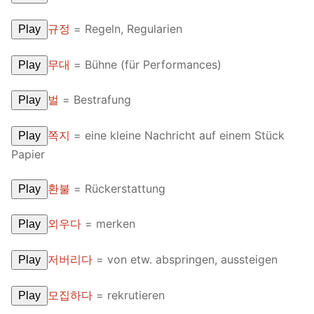
Reading: Quick Reference
Unit 1 Test
Lessons 42 – 50
Lessons 59 – 66
Lessons 76 – 83
UNIT 5
규정
= Regeln, Regularien
Play
Letter Names
Theme Lessons
Unit 2 Test
Lessons 67 – 75
Lessons 84 – 91
Lessons 101 – 108
UNIT 6
무대
= Bühne (für Performances)
Play
Unit 3 Test
Lessons 92 – 100
Lessons 109 – 116
Lessons 126 – 133
UNIT 7
벌
= Bestrafung
Play
Unit 4 Test
Lessons 117 – 125
Lessons 134 – 141
Lessons 151 – 158
UNIT 8
쪽지
= eine kleine Nachricht auf einem Stück
Play
Unit 5 Test
Lessons 142 – 150
Lessons 159 – 166
Lessons 176 – 183
HANJA
Papier
Unit 6 Test
Lessons 167 – 175
Lessons 184 – 191
UNIT 1
STORE
환불
= Rückerstattung
Play
Unit 7 Test
Lessons 192 – 200
UNIT 2
APP
외우다
= merken
Play
Unit 8 Test
UNIT 3
OTHER
저버리다
= von etw. abspringen, aussteigen
Play
UNIT 4
YOUTUBE
모집하다
= rekrutieren
Play
UNIT 5
About Us