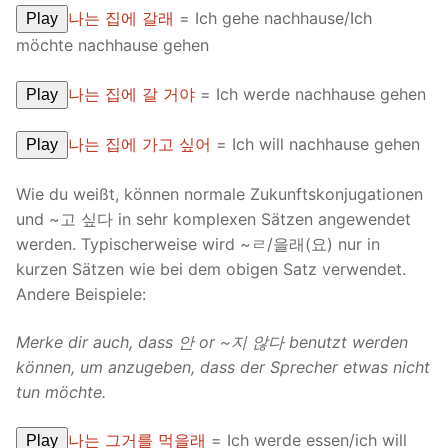
나는 집에 갈래
= Ich gehe nachhause/Ich
Play
möchte nachhause gehen
나는 집에 갈 거야
= Ich werde nachhause gehen
Play
나는 집에 가고 싶어
= Ich will nachhause gehen
Play
Wie du weißt, können normale Zukunftskonjugationen
und ~고 싶다 in sehr komplexen Sätzen angewendet
werden. Typischerweise wird ~ㄹ/을래(요) nur in
kurzen Sätzen wie bei dem obigen Satz verwendet.
Andere Beispiele:
Merke dir auch, dass
안
or ~
지
않다
benutzt werden
können, um anzugeben, dass der Sprecher etwas nicht
tun möchte.
나는 그거를 먹을래
= Ich werde essen/ich will
Play