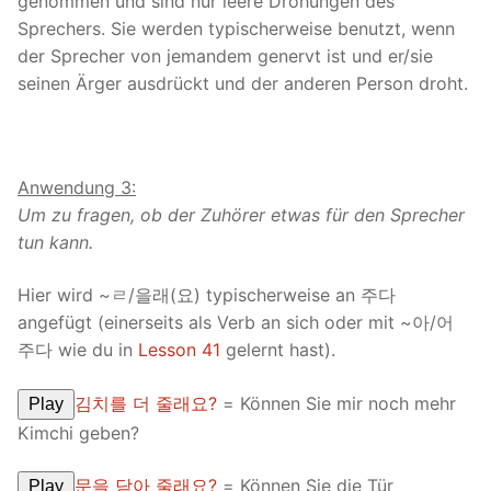
genommen und sind nur leere Drohungen des
Sprechers. Sie werden typischerweise benutzt, wenn
der Sprecher von jemandem genervt ist und er/sie
seinen Ärger ausdrückt und der anderen Person droht.
Anwendung 3:
Um zu fragen, ob der Zuhörer etwas für den Sprecher
tun kann.
Hier wird ~ㄹ/을래(요) typischerweise an 주다
angefügt (einerseits als Verb an sich oder mit ~아/어
주다 wie du in
Lesson 41
gelernt hast).
김치를 더 줄래요?
= Können Sie mir noch mehr
Play
Kimchi geben?
문을 닫아 줄래요?
= Können Sie die Tür
Play