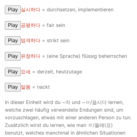
실시하다
= durchsetzen, implementieren
Play
공평하다
= fair sein
Play
엄격하다
= strikt sein
Play
유창하다
= (eine Sprache) flüssig beherrschen
Play
요새
= derzeit, heutzutage
Play
알몸
= nackt
Play
In dieser Einheit wird du ~자 und ~ㅂ/읍시다 lernen,
welche zwei häufig verwendete Endungen sind, um
vorzuschlagen, etwas mit einer anderen Person zu tun.
Zusätzlich wirst du lernen, wie man ㄹ/을래(요)
benutzt, welches manchmal in ähnlichen Situationen