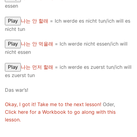
essen
나는 안 할래
= Ich werde es nicht tun/ich will es
Play
nicht tun
나는 안 먹을래
= Ich werde nicht essen/ich will
Play
nicht essen
나는 먼저 할래
= ich werde es zuerst tun/ich will
Play
es zuerst tun
Das war’s!
Okay, I got it! Take me to the next lesson!
Oder,
Click here for a Workbook to go along with this
lesson.