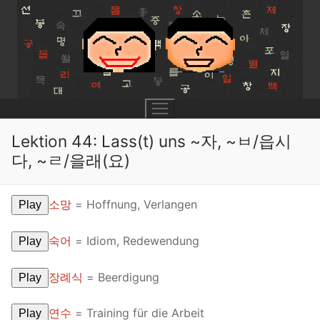
Skip
to
content
Lektion 44: Lass(t) uns ~자, ~ㅂ/읍시
다, ~ㄹ/을래(요)
UNIT 0
소망
= Hoffnung, Verlangen
Play
Lesson 1
UNIT 1
숙어
= Idiom, Redewendung
Lesson 2
Play
Lessons 1 – 8
UNIT 2
Lesson 3
Lessons 9 – 16
Lessons 26 – 33
UNIT 3
장례식
= Beerdigung
Play
Pronunciation Tips
Lessons 17 – 25
Lessons 34 – 41
Lessons 51 – 58
UNIT 4
연수
= Training für die Arbeit
Play