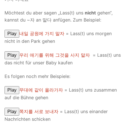
Möchtest du aber sagen „Lass(t) uns
nicht
gehen“,
kannst du ~자 an 말다 anfügen. Zum Beispiel:
내일 공원에 가지 말자
= Lass(t) uns morgen
Play
nicht in den Park gehen
우리 애기를 위해 그것을 사지 말자
= Lass(t) uns
Play
das nicht für unser Baby kaufen
Es folgen noch mehr Beispiele:
무대에 같이 올라가자
= Lass(t) uns zusammen
Play
auf die Bühne gehen
쪽지를 서로 보내자
= Lass(t) uns einander
Play
Nachrichten schicken