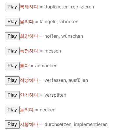
FAQ
복제하다
= duplizieren, replizieren
Play
Articles
울리다
= klingeln, vibrieren
Play
Lesson list
희망하다
= hoffen, wünschen
Play
Contact Us
측정하다
= messen
Play
틀다
= anmachen
Play
작성하다
= verfassen, ausfüllen
Play
연기하다
= verspäten
Play
놀리다
= necken
Play
시행하다
= durchsetzen, implementieren
Play