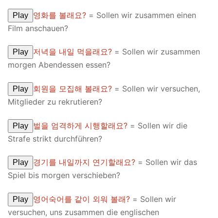
영화를 볼래요?
= Sollen wir zusammen einen
Play
Film anschauen?
저녁을 내일 먹을래요?
= Sollen wir zusammen
Play
morgen Abendessen essen?
회원을 모집해 볼래요?
= Sollen wir versuchen,
Play
Mitglieder zu rekrutieren?
벌을 엄격하게 시행할래요?
= Sollen wir die
Play
Strafe strikt durchführen?
경기를 내일까지 연기할래요?
= Sollen wir das
Play
Spiel bis morgen verschieben?
영어숙어를 같이 외워 볼래?
= Sollen wir
Play
versuchen, uns zusammen die englischen