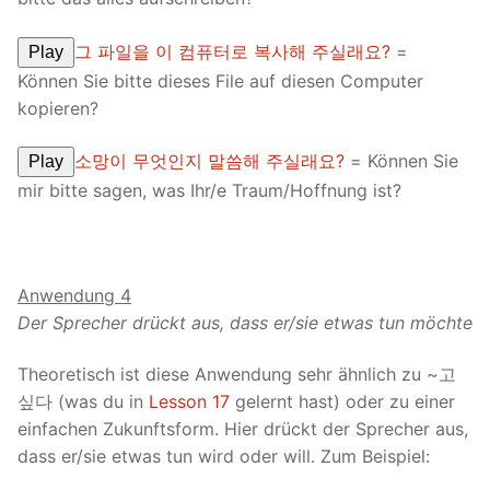
그 파일을 이 컴퓨터로 복사해 주실래요?
=
Play
Können Sie bitte dieses File auf diesen Computer
kopieren?
소망이 무엇인지 말씀해 주실래요?
= Können Sie
Play
mir bitte sagen, was Ihr/e Traum/Hoffnung ist?
Anwendung 4
Der Sprecher drückt aus, dass er/sie etwas tun möchte
Theoretisch ist diese Anwendung sehr ähnlich zu ~고
싶다 (was du in
Lesson 17
gelernt hast) oder zu einer
einfachen Zukunftsform. Hier drückt der Sprecher aus,
dass er/sie etwas tun wird oder will. Zum Beispiel: