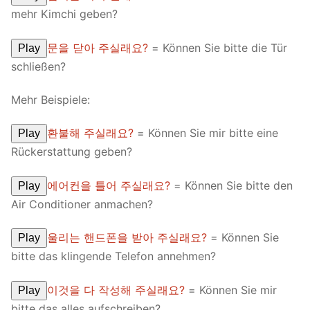
mehr Kimchi geben?
문을 닫아 주실래요?
= Können Sie bitte die Tür
Play
schließen?
Mehr Beispiele:
환불해 주실래요?
= Können Sie mir bitte eine
Play
Rückerstattung geben?
에어컨을 틀어 주실래요?
= Können Sie bitte den
Play
Air Conditioner anmachen?
울리는 핸드폰을 받아 주실래요?
= Können Sie
Play
bitte das klingende Telefon annehmen?
이것을 다 작성해 주실래요?
= Können Sie mir
Play
bitte das alles aufschreiben?