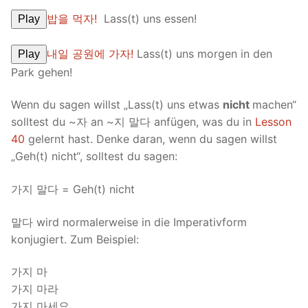
밥을 먹자!
Lass(t) uns essen!
Play
내일 공원에 가자!
Lass(t) uns morgen in den
Play
Park gehen!
Wenn du sagen willst „Lass(t) uns etwas
nicht
machen“
solltest du ~자 an ~지 말다 anfügen, was du in
Lesson
40
gelernt hast. Denke daran, wenn du sagen willst
„Geh(t) nicht“, solltest du sagen:
가지 말다 = Geh(t) nicht
말다 wird normalerweise in die Imperativform
konjugiert. Zum Beispiel:
가지 마
가지 마라
가지 마세요