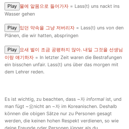
물에 알몸으로 들어가자
= Lass(t) uns nackt ins
Play
Wasser gehen
있던 약속을 그냥 저버리자
= Lass(t) uns von den
Play
Plänen, die wir hatten, abspringen
요새 벌이 조금 공평하지 않아. 내일 그것을 선생님
Play
이랑 얘기하자
= In letzter Zeit waren die Bestrafungen
ein bisschen unfair. Lass(t) uns über das morgen mit
dem Lehrer reden.
Es ist wichtig, zu beachten, dass ~자
informal
ist, und
man fügt ~요nicht an ~자 im Koreanischen. Deshalb
können die obigen Sätze nur zu Personen gesagt
werden, die keinen hohen Respekt verdienen, so wie
deine Freunde oder Personen jünger als du.