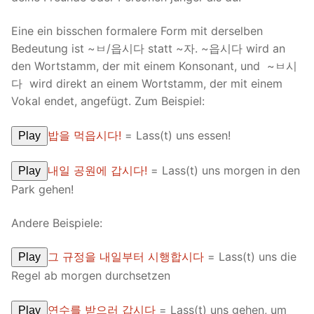
Eine ein bisschen formalere Form mit derselben
Bedeutung ist ~ㅂ/읍시다 statt ~자. ~읍시다 wird an
den Wortstamm, der mit einem Konsonant, und ~ㅂ시
다 wird direkt an einem Wortstamm, der mit einem
Vokal endet, angefügt. Zum Beispiel:
밥을 먹읍시다!
= Lass(t) uns essen!
Play
내일 공원에 갑시다!
= Lass(t) uns morgen in den
Play
Park gehen!
Andere Beispiele:
그 규정을 내일부터 시행합시다
= Lass(t) uns die
Play
Regel ab morgen durchsetzen
연수를 받으러 갑시다
= Lass(t) uns gehen, um
Play