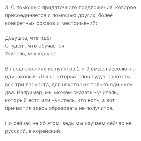
3. С помощью придаточного предложения, которое
присоединяется с помощью других, более
конкретных союзов и местоимений:
Девушка,
что
идёт
Студент,
что
обучается
Учитель,
что
кушает
В предложениях из пунктов 2 и 3 смысл абсолютно
одинаковый. Для некоторых слов будут работать
все три варианта, для некоторых только один или
два. Например, мы можем сказать «учитель,
который ест» или «учитель, кто ест», а вот
причастия здесь образовать не получится.
Но сейчас не об этом, ведь мы изучаем сейчас не
русский, а корейский.