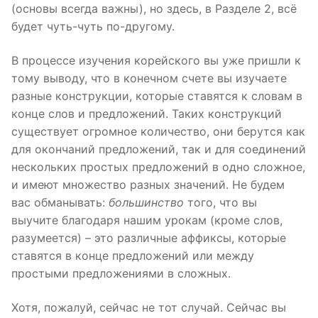
(основы всегда важны), но здесь, в Разделе 2, всё
будет чуть-чуть по-другому.
В процессе изучения корейского вы уже пришли к
тому выводу, что в конечном счете вы изучаете
разные конструкции, которые ставятся к словам в
конце слов и предложений. Таких конструкций
существует огромное количество, они берутся как
для окончаний предложений, так и для соединений
нескольких простых предложений в одно сложное,
и имеют множество разных значений. Не будем
вас обманывать:
большинство
того, что вы
выучите благодаря нашим урокам (кроме слов,
разумеется) – это различные аффиксы, которые
ставятся в конце предложений или между
простыми предложениями в сложных.
Хотя, пожалуй, сейчас не тот случай. Сейчас вы