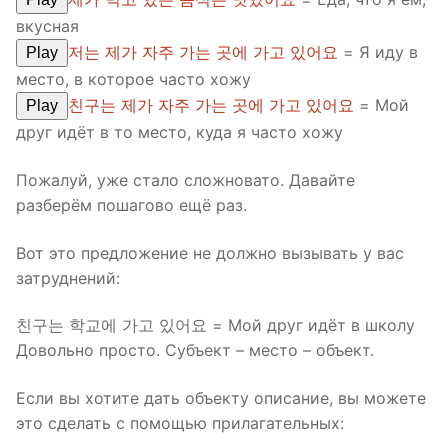
вкусная
저는 제가 자주 가는 곳에 가고 있어요
= Я иду в
Play
место, в которое часто хожу
친구는 제가 자주 가는 곳에 가고 있어요
= Мой
Play
друг идёт в то место, куда я часто хожу
Пожалуй, уже стало сложновато. Давайте
разберём пошагово ещё раз.
Вот это предложение не должно вызывать у вас
затруднений:
친구는 학교에 가고 있어요 = Мой друг идёт в школу
Довольно просто. Субъект – место – объект.
Если вы хотите дать объекту описание, вы можете
это сделать с помощью прилагательных: