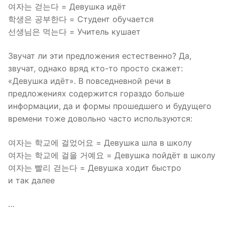
여자는 걷는다 = Девушка идёт
학생은 공부한다 = Студент обучается
선생님은 먹는다 = Учитель кушает
Звучат ли эти предложения естественно? Да,
звучат, однако вряд кто-то просто скажет:
«Девушка идёт». В повседневной речи в
предложениях содержится гораздо больше
информации, да и формы прошедшего и будущего
времени тоже довольно часто используются:
여자는 학교에 걸었어요 = Девушка шла в школу
여자는 학교에 걸을 거예요 = Девушка пойдёт в школу
여자는 빨리 걷는다 = Девушка ходит быстро
и так далее
…