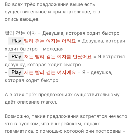
Во всех трёх предложения выше есть
существительное и прилагательное, его
описывающее.
빨리 걷는 여자 = Девушка, которая ходит быстро
–
빨리 걷는 여자는 어려요
= Девушка, которая
Play
ходит быстро – молодая
–
저는 빨리 걷는 여자를 만났어요
= Я встретил
Play
девушку, которая ходит быстро
–
저는 빨리 걷는 여자예요
= Я – девушка,
Play
которая ходит быстро
А в этих трёх предложениях существительному
даёт описание глагол.
Возможно, такие предложения встретятся нечасто
что в русском, что в корейском, однако
грамматика, с помощью которой они построены –