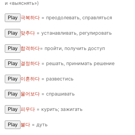
и «выяснять»)
극복하다
=
преодолевать, справляться
Play
맞추다
=
устанавливать, регулировать
Play
합격하다
=
пройти, получить доступ
Play
결정하다
=
решать, принимать решение
Play
이혼하다
=
развестись
Play
물어보다
=
спрашивать
Play
피우다
=
курить; зажигать
Play
불다
=
дуть
Play