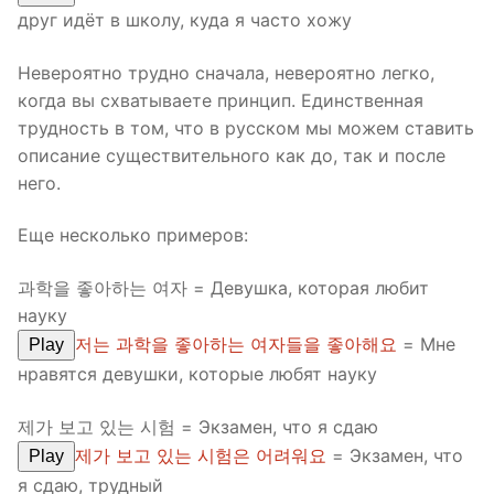
друг идёт в школу, куда я часто хожу
Невероятно трудно сначала, невероятно легко,
когда вы схватываете принцип. Единственная
трудность в том, что в русском мы можем ставить
описание существительного как до, так и после
него.
Еще несколько примеров:
과학을 좋아하는 여자 = Девушка, которая любит
науку
저는 과학을 좋아하는 여자들을 좋아해요
= Мне
Play
нравятся девушки, которые любят науку
제가 보고 있는 시험 = Экзамен, что я сдаю
제가 보고 있는 시험은 어려워요
= Экзамен, что
Play
я сдаю, трудный