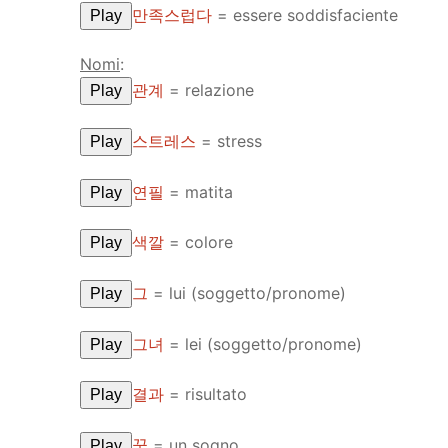
만족스럽다
= essere soddisfaciente
Play
Nomi
:
관계
= relazione
Play
스트레스
= stress
Play
연필
= matita
Play
색깔
= colore
Play
그
= lui (soggetto/pronome)
Play
그녀
= lei (soggetto/pronome)
Play
결과
= risultato
Play
꿈
= un sogno
Play