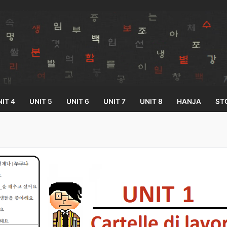
IT 4
UNIT 5
UNIT 6
UNIT 7
UNIT 8
HANJA
ST
Search for:
33