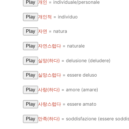
개인
= individuale/personale
Play
개인적
= individuo
Play
자연
= natura
Play
자연스럽다
= naturale
Play
실망(하다)
= delusione (deludere)
Play
실망스럽다
= essere deluso
Play
사랑(하다)
= amore (amare)
Play
사랑스럽다
= essere amato
Play
만족(하다)
= soddisfazione (essere soddis
Play