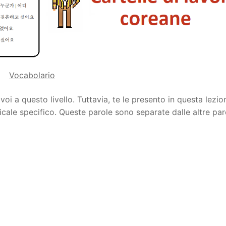
Tips
5
41
58
k Reference
50
66
83
s
75
91
108
Vocabolario
100
116
 133
voi a questo livello. Tuttavia, te le presento in questa lezio
125
141
158
le specifico. Queste parole sono separate dalle altre par
 150
 166
 183
175
191
 200