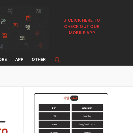
CLICK HERE TO
CHECK OUT OUR
MOBILE APP
ORE
APP
OTHER