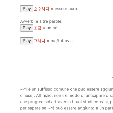
순수하다
= essere puro
Play
Avverbi e altre parole:
조금
= un po’
Play
그러나
= ma/tuttavia
Play
~적 è un suffisso comune che può essere aggiunto
cinese). All’inizio, non c’è modo di anticipare 
che progredisci attraverso i tuoi studi coreani, 
per sapere se ~적 può essere aggiunto a un part