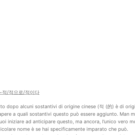
~
적
/
적으로
/
적이다
 dopo alcuni sostantivi di origine cinese (적 (的) è di orig
o sapere a quali sostantivi questo può essere aggiunto. Man 
puoi iniziare ad anticipare questo, ma ancora, l’unico vero 
icolare nome è se hai specificamente imparato che può.