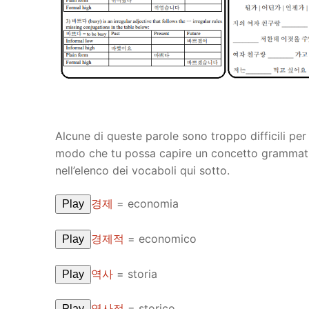
Pronunciation 
Lessons 17 – 2
Lessons 34 – 
Lessons 51 – 
UNIT 4
Reading: Quic
Unit 1 Test
Lessons 42 – 
Lessons 59 – 
Lessons 76 – 
UNIT 5
Letter Names
Theme Lesson
Unit 2 Test
Lessons 67 – 
Lessons 84 – 
Lessons 101 – 
UNIT 6
Unit 3 Test
Lessons 92 – 
Lessons 109 – 
Lessons 126 –
UNIT 7
Alcune di queste parole sono troppo difficili per 
Unit 4 Test
Lessons 117 – 
Lessons 134 – 
Lessons 151 – 
UNIT 8
modo che tu possa capire un concetto grammatica
nell’elenco dei vocaboli qui sotto.
Unit 5 Test
Lessons 142 –
Lessons 159 –
Lessons 176 –
HANJA
경제
= economia
Play
Unit 6 Test
Lessons 167 – 
Lessons 184 – 
UNIT 1
STORE
Unit 7 Test
Lessons 192 –
경제적
= economico
UNIT 2
APP
Play
Unit 8 Test
UNIT 3
OTHER
역사
= storia
Play
UNIT 4
YOUTUBE
역사적
= storico
Play