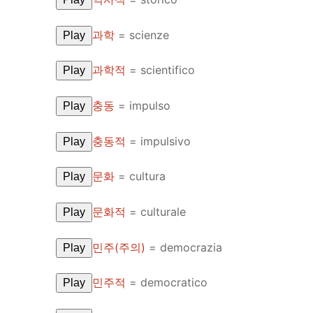
UNIT 5
About Us
과학
= scienze
Play
FAQ
과학적
= scientifico
Play
Articles
충동
= impulso
Play
Lesson list
충동적
= impulsivo
Play
Contact Us
문화
= cultura
Play
문화적
= culturale
Play
민주(주의)
= democrazia
Play
민주적
= democratico
Play