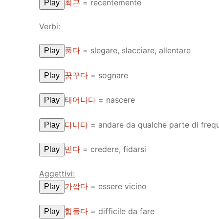
최근
= recentemente
Play
Verbi
:
풀다
= slegare, slacciare, allentare
Play
꿈꾸다
= sognare
Play
태어나다
= nascere
Play
다니다
= andare da qualche parte di freq
Play
믿다
= credere, fidarsi
Play
Aggettivi:
가깝다
= essere vicino
Play
힘들다
= difficile da fare
Play