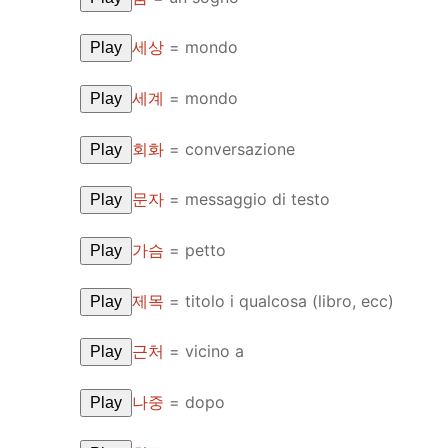
세상
= mondo
Play
세계
= mondo
Play
회화
= conversazione
Play
문자
= messaggio di testo
Play
가슴
= petto
Play
제목
= titolo i qualcosa (libro, ecc)
Play
근처
= vicino a
Play
나중
= dopo
Play