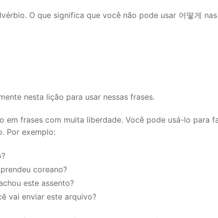
advérbio. O que significa que você não pode usar 어떻게 nas
nte nesta lição para usar nessas frases.
 em frases com muita liberdade. Você pode usá-lo para f
o. Por exemplo:
o?
prendeu coreano?
chou este assento?
 vai enviar este arquivo?