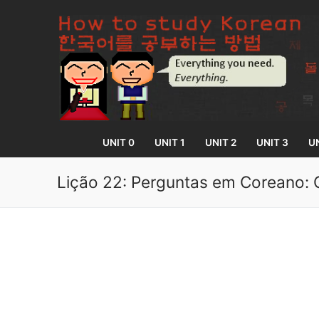
Skip
to
content
UNIT 0
UNIT 1
UNIT 2
UNIT 3
UN
Lição 22: Perguntas em Coreano: 
UNIT 0
Lesson 1
UNIT 1
Lesson 2
Lessons 1 – 8
UNIT 2
Lesson 3
Lessons 9 – 16
Lessons 26 – 
UNIT 3