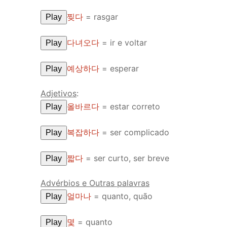
찢다
= rasgar
Play
다녀오다
= ir e voltar
Play
예상하다
= esperar
Play
Adjetivos
:
올바르다
= estar correto
Play
복잡하다
= ser complicado
Play
짧다
= ser curto, ser breve
Play
Advérbios e Outras palavras
얼마나
= quanto, quão
Play
몇
= quanto
Play