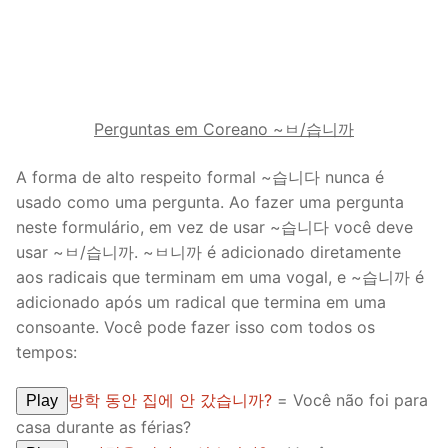
Perguntas em Coreano ~
ㅂ
/
습니까
A forma de alto respeito formal ~습니다 nunca é
usado como uma pergunta. Ao fazer uma pergunta
neste formulário, em vez de usar ~습니다 você deve
usar ~ㅂ/습니까. ~ㅂ니까 é adicionado diretamente
aos radicais que terminam em uma vogal, e ~습니까 é
adicionado após um radical que termina em uma
consoante. Você pode fazer isso com todos os
tempos:
방학 동안 집에 안 갔습니까?
= Você não foi para
Play
casa durante as férias?