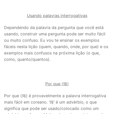
Usando palavras interrogativas
Dependendo da palavra da pergunta que você está
usando, construir uma pergunta pode ser muito fácil
ou muito confuso. Eu vou te ensinar os exemplos
fáceis nesta lição (quem, quando, onde, por que) e os
exemplos mais confusos na próxima lição (o que,
como, quanto/quantos).
Por que (
왜
)
Por que (왜) é provavelmente a palavra interrogativa
mais fácil em coreano. ‘왜’ é um advérbio, o que
significa que pode ser usado/colocado como um