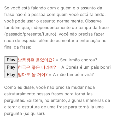
Se você está falando com alguém e o assunto da
frase não é a pessoa com quem você está falando,
você pode usar o assunto normalmente. Observe
também que, independentemente do tempo da frase
(passado/presente/futuro), você não precisa fazer
nada de especial além de aumentar a entonação no
final da frase:
남동생은 울었어요?
= Seu irmão chorou?
Play
한국은 좋은 나라야?
= A Coreia é um país bom?
Play
엄마도 올 거야?
= A mãe também virá?
Play
Como eu disse, você não precisa mudar nada
estruturalmente nessas frases para torná-las
perguntas. Existem, no entanto, algumas maneiras de
alterar a estrutura de uma frase para torná-la uma
pergunta (se quiser).