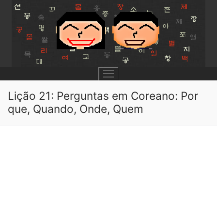
Skip
to
content
Lição 21: Perguntas em Coreano: Por
que, Quando, Onde, Quem
UNIT 0
Lesson 1
UNIT 1
Lesson 2
Lessons 1 – 8
UNIT 2
Lesson 3
Lessons 9 – 16
Lessons 26 – 33
UNIT 3
Pronunciation Tips
Lessons 17 – 25
Lessons 34 – 41
Lessons 51 – 58
UNIT 4