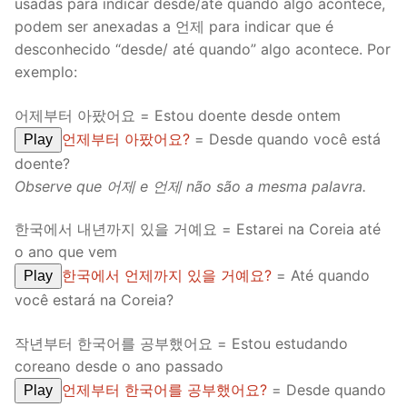
usadas para indicar desde/até quando algo acontece,
podem ser anexadas a 언제 para indicar que é
desconhecido “desde/ até quando” algo acontece. Por
exemplo:
어제부터 아팠어요 = Estou doente desde ontem
언제부터 아팠어요?
= Desde quando você está
Play
doente?
Observe que
어제
e
언제
não são a mesma palavra.
한국에서 내년까지 있을 거예요 = Estarei na Coreia até
o ano que vem
한국에서 언제까지 있을 거예요?
= Até quando
Play
você estará na Coreia?
작년부터 한국어를 공부했어요 = Estou estudando
coreano desde o ano passado
언제부터 한국어를 공부했어요?
= Desde quando
Play