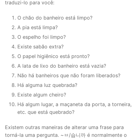
traduzi-lo para você:
O chão do banheiro está limpo?
A pia está limpa?
O espelho foi limpo?
Existe sabão extra?
O papel higiênico está pronto?
A lata de lixo do banheiro está vazia?
Não há banheiros que não foram liberados?
Há alguma luz quebrada?
Existe algum cheiro?
Há algum lugar, a maçaneta da porta, a torneira,
etc. que está quebrado?
Existem outras maneiras de alterar uma frase para
torná-la uma pergunta. ~ㅂ/습니까 é normalmente o