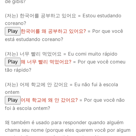
de gibis?
(저는) 한국어를 공부하고 있어요 = Estou estudando
coreano?
한국어를 왜 공부하고 있어요?
= Por que você
Play
está estudando coreano?
(저는) 너무 빨리 먹었어요 = Eu comi muito rápido
왜 너무 빨리 먹었어요?
= Por que você comeu
Play
tão rápido?
(저는) 어제 학교에 안 갔어요 = Eu não fui à escola
ontem
어제 학교에 왜 안 갔어요?
= Por que você não
Play
foi à escola ontem?
왜 também é usado para responder quando alguém
chama seu nome (porque eles querem você por algum