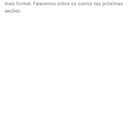
mais formal. Falaremos sobre os outros nas próximas
seções.