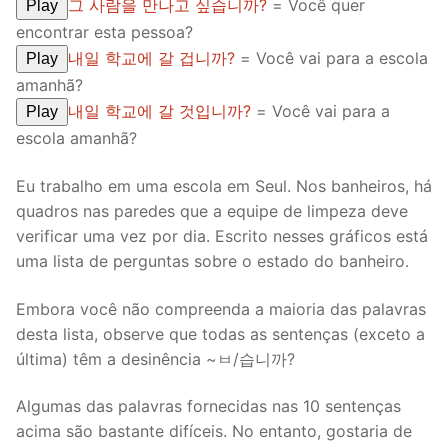
그 사람을 만나고 싶습니까?
= Você quer
Play
encontrar esta pessoa?
내일 학교에 갈 겁니까?
= Você vai para a escola
Play
amanhã?
내일 학교에 갈 것입니까?
= Você vai para a
Play
escola amanhã?
Eu trabalho em uma escola em Seul. Nos banheiros, há
quadros nas paredes que a equipe de limpeza deve
verificar uma vez por dia. Escrito nesses gráficos está
uma lista de perguntas sobre o estado do banheiro.
Embora você não compreenda a maioria das palavras
desta lista, observe que todas as sentenças (exceto a
última) têm a desinência ~ㅂ/습니까?
Algumas das palavras fornecidas nas 10 sentenças
acima são bastante difíceis. No entanto, gostaria de