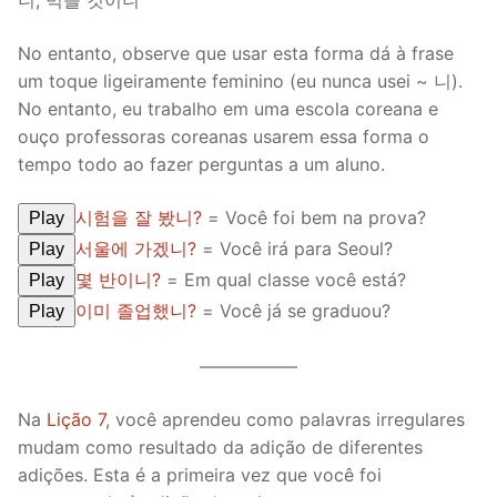
니, 먹을 것이니
No entanto, observe que usar esta forma dá à frase
um toque ligeiramente feminino (eu nunca usei ~ 니).
No entanto, eu trabalho em uma escola coreana e
ouço professoras coreanas usarem essa forma o
tempo todo ao fazer perguntas a um aluno.
시험을 잘 봤니?
= Você foi bem na prova?
Play
서울에 가겠니?
= Você irá para Seoul?
Play
몇 반이니?
= Em qual classe você está?
Play
이미 졸업했니?
= Você já se graduou?
Play
—————–
Na
Lição 7
, você aprendeu como palavras irregulares
mudam como resultado da adição de diferentes
adições. Esta é a primeira vez que você foi