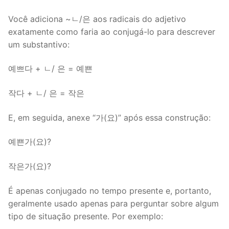
Você adiciona ~ㄴ/은 aos radicais do adjetivo
exatamente como faria ao conjugá-lo para descrever
um substantivo:
예쁘다 + ㄴ/ 은 = 예쁜
작다 + ㄴ/ 은 = 작은
E, em seguida, anexe “가(요)” após essa construção:
예쁜가(요)?
작은가(요)?
É apenas conjugado no tempo presente e, portanto,
geralmente usado apenas para perguntar sobre algum
tipo de situação presente. Por exemplo: