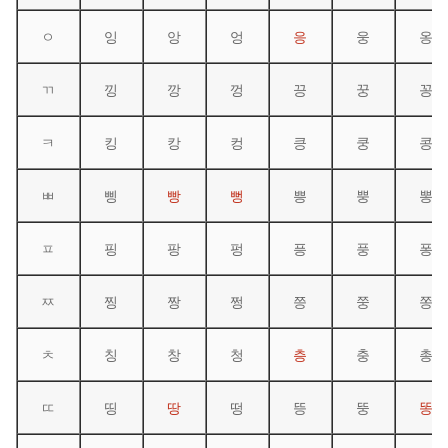
ㅇ
잉
앙
엉
응
웅
옹
ㄲ
낑
깡
껑
끙
꿍
꽁
ㅋ
킹
캉
컹
킁
쿵
콩
ㅃ
삥
빵
뻥
쁭
뿡
뽕
ㅍ
핑
팡
펑
픙
풍
퐁
ㅉ
찡
짱
쩡
쯩
쭝
쫑
ㅊ
칭
창
청
층
충
총
ㄸ
띵
땅
떵
뜽
뚱
똥