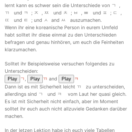
lernt kann es schwer sein die Unterschiede von ㄱ ,
ㄲ und ㅋ ; ㅈ , ㅉ und ㅊ ; ㅂ , ㅃ und ㅍ ; ㄷ ,
ㄸ und ㅌ ; und ㅅ and ㅆ auszumachen.
Wenn ihr eine koreanische Person in eurem Umfeld
habt solltet ihr diese einmal zu den Unterschieden
befragen und genau hinhören, um euch die Feinheiten
klarzumachen.
Solltet ihr Beispielsweise versuchen folgendes zu
Unterscheiden:
ㄱ
,
ㄲ
and
ㅋ
Play
Play
Play
Dann ist es mit Sicherheit leicht ㄲ zu unterscheiden,
allerdings sind ㄱ und ㅋ vom Laut her quasi gleich.
Es ist mit Sicherheit nicht einfach, aber im Moment
solltet ihr euch auch nicht allzuviele Gedanken darüber
machen.
In der letzen Lektion habe ich euch viele Tabellen