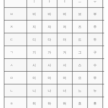
ㅣ
ㅏ
ㅓ
ㅡ
ㅜ
ㅂ
비
바
버
브
부
ㅈ
지
자
저
즈
주
ㄷ
디
다
더
드
두
ㄱ
기
가
거
그
구
ㅅ
시
사
서
스
수
ㅁ
미
마
머
므
무
ㄴ
니
나
너
느
누
ㅎ
히
하
허
흐
후