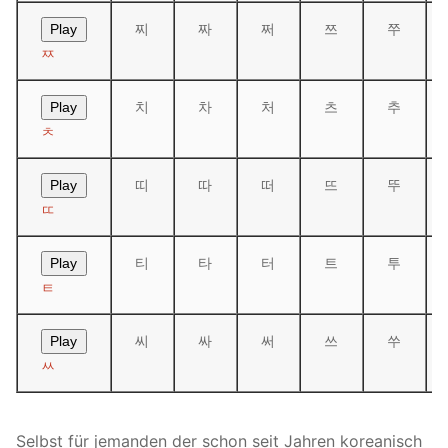
찌
짜
쩌
쯔
쭈
Play
ㅉ
치
차
처
츠
추
Play
ㅊ
띠
따
떠
뜨
뚜
Play
ㄸ
티
타
터
트
투
Play
ㅌ
씨
싸
써
쓰
쑤
Play
ㅆ
Selbst für jemanden der schon seit Jahren koreanisch