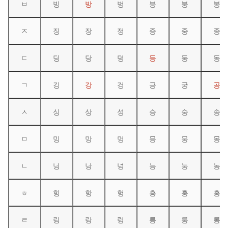
ㅂ
빙
방
벙
븡
붕
봉
ㅈ
징
장
정
증
중
종
ㄷ
딩
당
덩
등
둥
동
ㄱ
깅
강
겅
긍
궁
공
ㅅ
싱
상
성
승
숭
송
ㅁ
밍
망
멍
믕
뭉
몽
ㄴ
닝
낭
넝
능
눙
농
ㅎ
힝
항
헝
흥
훙
홍
ㄹ
링
랑
렁
릉
룽
롱