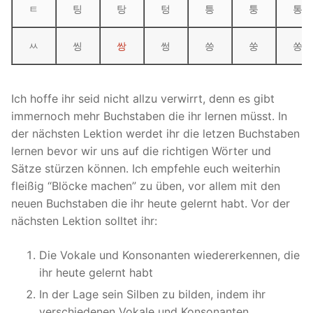
ㅌ
팅
탕
텅
틍
퉁
통
ㅆ
씽
쌍
썽
씅
쑹
쏭
Ich hoffe ihr seid nicht allzu verwirrt, denn es gibt
immernoch mehr Buchstaben die ihr lernen müsst. In
der nächsten Lektion werdet ihr die letzen Buchstaben
lernen bevor wir uns auf die richtigen Wörter und
Sätze stürzen können. Ich empfehle euch weiterhin
fleißig “Blöcke machen” zu üben, vor allem mit den
neuen Buchstaben die ihr heute gelernt habt. Vor der
nächsten Lektion solltet ihr:
Die Vokale und Konsonanten wiedererkennen, die
ihr heute gelernt habt
In der Lage sein Silben zu bilden, indem ihr
verschiedenen Vokale und Konsonanten