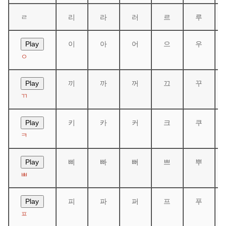
ㄹ
리
라
러
르
루
이
아
어
으
우
Play
ㅇ
끼
까
꺼
끄
꾸
Play
ㄲ
키
카
커
크
쿠
Play
ㅋ
삐
빠
뻐
쁘
뿌
Play
ㅃ
피
파
퍼
프
푸
Play
ㅍ