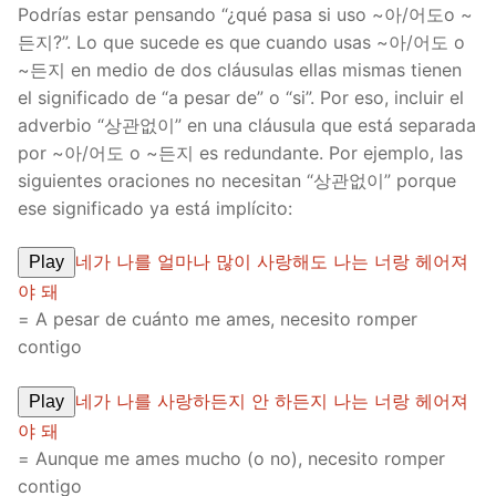
Podrías estar pensando “¿qué pasa si uso ~아/어도o ~
든지?”. Lo que sucede es que cuando usas ~아/어도 o
~든지 en medio de dos cláusulas ellas mismas tienen
el significado de “a pesar de” o “si”. Por eso, incluir el
adverbio “상관없이” en una cláusula que está separada
por ~아/어도 o ~든지 es redundante. Por ejemplo, las
siguientes oraciones no necesitan “상관없이” porque
ese significado ya está implícito:
네가 나를 얼마나 많이 사랑해도 나는 너랑 헤어져
Play
야 돼
= A pesar de cuánto me ames, necesito romper
contigo
네가 나를 사랑하든지 안 하든지 나는 너랑 헤어져
Play
야 돼
= Aunque me ames mucho (o no), necesito romper
contigo