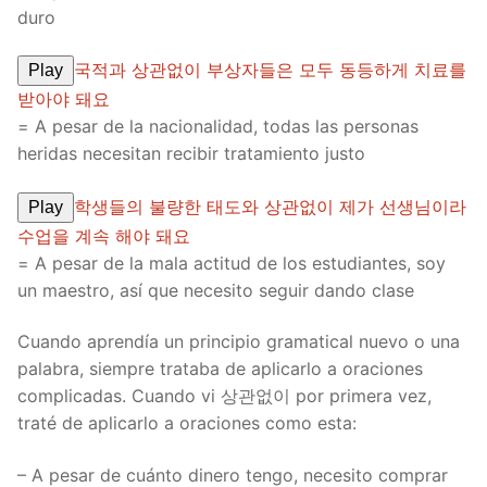
duro
국적과 상관없이 부상자들은 모두 동등하게 치료를
Play
받아야 돼요
= A pesar de la nacionalidad, todas las personas
heridas necesitan recibir tratamiento justo
학생들의 불량한 태도와 상관없이 제가 선생님이라
Play
수업을 계속 해야 돼요
= A pesar de la mala actitud de los estudiantes, soy
un maestro, así que necesito seguir dando clase
Cuando aprendía un principio gramatical nuevo o una
palabra, siempre trataba de aplicarlo a oraciones
complicadas. Cuando vi 상관없이 por primera vez,
traté de aplicarlo a oraciones como esta:
– A pesar de cuánto dinero tengo, necesito comprar