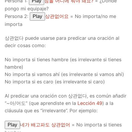
Persona 1:
짐을 어디에 둬야 돼요?
= ¿Dónde
Play
pongo mi equipaje?
Persona 2:
상관없어요
= No importa/no me
Play
importa
상관없다 puede usarse para predicar una oración al
decir cosas como:
No importa si tienes hambre (es irrelevante si tienes
hambre)
No importa si vamos ahí (es irrelevante si vamos ahí)
No importa si es caro (es irrelevante si caro)
Al predicar una oración con 상관없다, es común añadir
“~아/어도” (que aprendiste en la
Lección 49
) a la
cláusula que es “irrelevante”. Por ejemplo:
네가 배고파도 상관없어
= No importa si tienes
Play