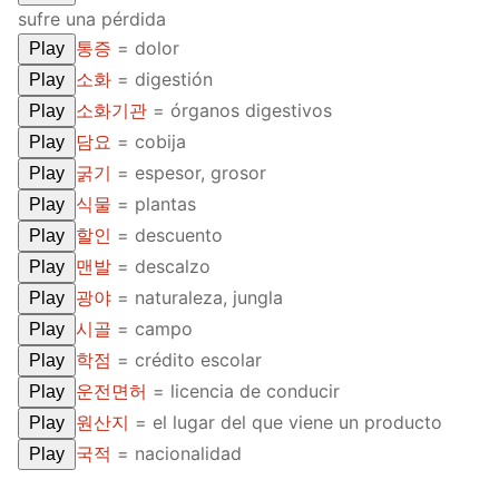
sufre una pérdida
FAQ
통증
= dolor
Play
Articles
소화
= digestión
Play
소화기관
= órganos digestivos
Play
Lesson list
담요
= cobija
Play
Contact Us
굵기
= espesor, grosor
Play
식물
= plantas
Play
할인
= descuento
Play
맨발
= descalzo
Play
광야
= naturaleza, jungla
Play
시골
= campo
Play
학점
= crédito escolar
Play
운전면허
= licencia de conducir
Play
원산지
= el lugar del que viene un producto
Play
국적
= nacionalidad
Play