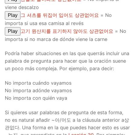
viene descalzo
그 셔츠를 뒤집어 입어도 상관없어요
= No
Play
importa si usa esa camisa al revés
고기 원산지를 표기하지 않아도 상관없어요
= No
Play
importa si no marca de dónde viene la carne
Podría haber situaciones en las que querrás incluir una
palabra de pregunta para hacer que la oración suene
un poco más compleja. Por ejemplo, para decir:
No importa cuándo vayamos
No importa adónde vayamos
No importa con quién vaya
Si quieres usar palabras de pregunta de esta forma,
no es natural añadir ~아/어도 a la cláusula anterior a상
관없다. Una forma en la que puedes hacer esto es usar
~는지, que aprendiste en la
Lección 30
. Por ejemplo: