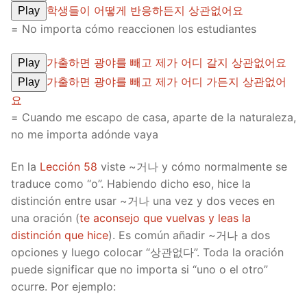
학생들이 어떻게 반응하든지 상관없어요
Play
= No importa cómo reaccionen los estudiantes
가출하면 광야를 빼고 제가 어디 갈지 상관없어요
Play
가출하면 광야를 빼고 제가 어디 가든지 상관없어
Play
요
= Cuando me escapo de casa, aparte de la naturaleza,
no me importa adónde vaya
En la
Lección 58
viste ~거나 y cómo normalmente se
traduce como “o”. Habiendo dicho eso, hice la
distinción entre usar ~거나 una vez y dos veces en
una oración (
te aconsejo que vuelvas y leas la
distinción que hice
). Es común añadir ~거나 a dos
opciones y luego colocar “상관없다”. Toda la oración
puede significar que no importa si “uno o el otro”
ocurre. Por ejemplo: