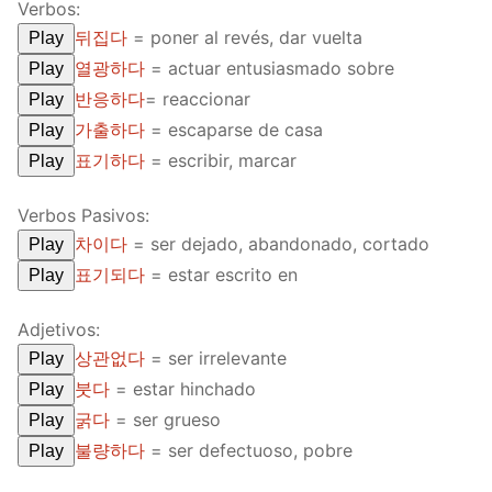
Verbos:
뒤집다
= poner al revés, dar vuelta
Play
열광하다
= actuar entusiasmado sobre
Play
반응하다
= reaccionar
Play
가출하다
= escaparse de casa
Play
표기하다
= escribir, marcar
Play
Verbos Pasivos:
차이다
= ser dejado, abandonado, cortado
Play
표기되다
= estar escrito en
Play
Adjetivos:
상관없다
= ser irrelevante
Play
붓다
= estar hinchado
Play
굵다
= ser grueso
Play
불량하다
= ser defectuoso, pobre
Play