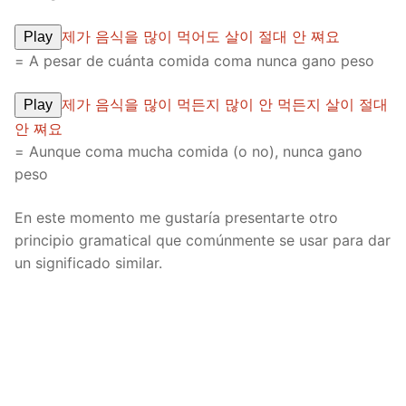
제가 음식을 많이 먹어도 살이 절대 안 쪄요
Play
= A pesar de cuánta comida coma nunca gano peso
제가 음식을 많이 먹든지 많이 안 먹든지 살이 절대
Play
안 쪄요
= Aunque coma mucha comida (o no), nunca gano
peso
En este momento me gustaría presentarte otro
principio gramatical que comúnmente se usar para dar
un significado similar.