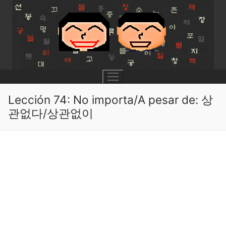
Skip
to
content
Lección 74: No importa/A pesar de: 상
관없다/상관없이
UNIT 0
Lesson 1
UNIT 1
Lesson 2
Lessons 1 – 8
UNIT 2
Lesson 3
Lessons 9 – 16
Lessons 26 – 33
UNIT 3
Pronunciation Tips
Lessons 17 – 25
Lessons 34 – 41
Lessons 51 – 58
UNIT 4