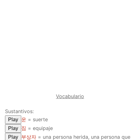
Reading: Quick Reference
Unit 1 Test
Lessons 42 – 50
Lessons 59 – 66
Lessons 76 – 83
UNIT 5
Letter Names
Theme Lessons
Unit 2 Test
Lessons 67 – 75
Lessons 84 – 91
Lessons 101 – 108
UNIT 6
Unit 3 Test
Lessons 92 – 100
Lessons 109 – 116
Lessons 126 – 133
UNIT 7
Unit 4 Test
Lessons 117 – 125
Lessons 134 – 141
Lessons 151 – 158
UNIT 8
Unit 5 Test
Lessons 142 – 150
Lessons 159 – 166
Lessons 176 – 183
HANJA
Unit 6 Test
Lessons 167 – 175
Lessons 184 – 191
UNIT 1
STORE
Unit 7 Test
Lessons 192 – 200
UNIT 2
APP
Vocabulario
Unit 8 Test
UNIT 3
OTHER
Sustantivos:
UNIT 4
YOUTUBE
운
= suerte
Play
짐
= equipaje
Play
UNIT 5
About Us
부상자
= una persona herida, una persona que
Play