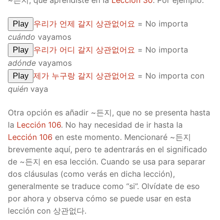
우리가 언제 갈지 상관없어요
= No importa
Play
cuándo
vayamos
우리가 어디 갈지 상관없어요
= No importa
Play
adónde
vayamos
제가 누구랑 갈지 상관없어요
= No importa con
Play
quién
vaya
Otra opción es añadir ~든지, que no se presenta hasta
la
Lección 106
. No hay necesidad de ir hasta la
Lección 106
en este momento. Mencionaré ~든지
brevemente aquí, pero te adentrarás en el significado
de ~든지 en esa lección. Cuando se usa para separar
dos cláusulas (como verás en dicha lección),
generalmente se traduce como “si”. Olvídate de eso
por ahora y observa cómo se puede usar en esta
lección con 상관없다.