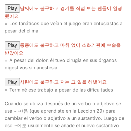
날씨에도 불구하고 경기를 직접 보는 팬들이 열광
Play
했어요
= Los fanáticos que veían el juego eran entusiastas a
pesar del clima
통증에도 불구하고 마취 없이 소화기관에 수술을
Play
받았어요
= A pesar del dolor, él tuvo cirugía en sus órganos
digestivos sin anestesia
시련에도 불구하고 저는 그 일을 해냈어요
Play
= Terminé ese trabajo a pesar de las dificultades
Cuando se utiliza después de un verbo o adjetivo se
usa ~ㅁ/음 (que aprendiste en la Lección 29) para
cambiar el verbo o adjetivo a un sustantivo. Luego de
eso ~에도 usualmente se añade el nuevo sustantivo