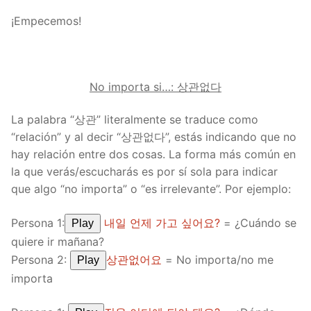
¡Empecemos!
No importa si…: 상관없다
La palabra “상관” literalmente se traduce como
“relación” y al decir “상관없다”, estás indicando que no
hay relación entre dos cosas. La forma más común en
la que verás/escucharás es por sí sola para indicar
que algo “no importa” o “es irrelevante”. Por ejemplo:
Persona 1:
내일 언제 가고 싶어요?
= ¿Cuándo se
Play
quiere ir mañana?
Persona 2:
상관없어요
= No importa/no me
Play
importa