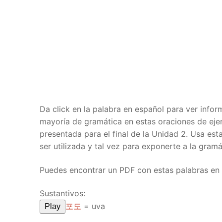
Pronunciation 
Lessons 17 – 2
Lessons 34 – 
Lessons 51 – 
UNIT 4
Reading: Quic
Unit 1 Test
Lessons 42 – 
Lessons 59 – 
Lessons 76 – 
UNIT 5
Letter Names
Theme Lesson
Unit 2 Test
Lessons 67 – 
Lessons 84 – 
Lessons 101 – 
UNIT 6
Unit 3 Test
Lessons 92 – 
Lessons 109 – 
Lessons 126 –
UNIT 7
Unit 4 Test
Lessons 117 – 
Lessons 134 – 
Lessons 151 – 
UNIT 8
Da click en la palabra en español para ver info
mayoría de gramática en estas oraciones de eje
Unit 5 Test
Lessons 142 –
Lessons 159 –
Lessons 176 –
HANJA
presentada para el final de la Unidad 2. Usa es
ser utilizada y tal vez para exponerte a la gram
Unit 6 Test
Lessons 167 – 
Lessons 184 – 
UNIT 1
STORE
Puedes encontrar un PDF con estas palabras en
Unit 7 Test
Lessons 192 –
UNIT 2
APP
Unit 8 Test
UNIT 3
Sustantivos:
OTHER
포도
=
uva
Play
UNIT 4
YOUTUBE