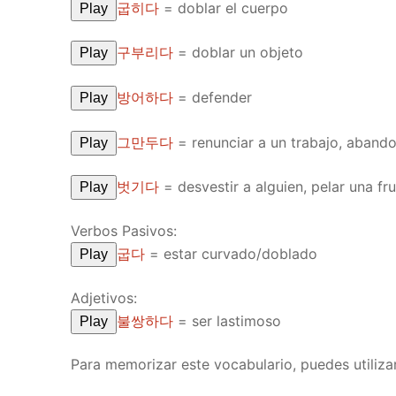
굽히다
=
doblar el cuerpo
Play
구부리다
=
doblar un objeto
Play
방어하다
=
defender
Play
그만두다
=
renunciar a un trabajo, aband
Play
벗기다
=
desvestir a alguien, pelar una fr
Play
Verbos Pasivos:
굽다
=
estar curvado/doblado
Play
Adjetivos:
불쌍하다
=
ser lastimoso
Play
Para memorizar este vocabulario, puedes utiliza