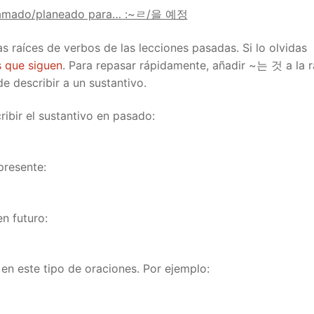
gramado/planeado para… :~ㄹ/을 예정
s raíces de verbos de las lecciones pasadas. Si lo olvidas
s que siguen
. Para repasar rápidamente, añadir ~는 것 a la r
e describir a un sustantivo.
bir el sustantivo en pasado:
presente:
n futuro:
en este tipo de oraciones. Por ejemplo: