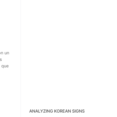
on un
s
) que
ANALYZING KOREAN SIGNS