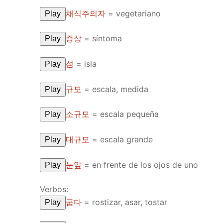
채식주의자
=
vegetariano
Play
증상
=
síntoma
Play
섬
=
isla
Play
규모
=
escala, medida
Play
소규모
=
escala pequeña
Play
대규모
=
escala grande
Play
눈앞
=
en frente de los ojos de uno
Play
Verbos:
굽다
=
rostizar, asar, tostar
Play