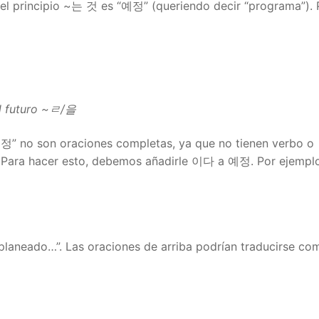
 el principio ~는 것 es “예정” (queriendo decir “programa”). 
l futuro ~ㄹ/을
no son oraciones completas, ya que no tienen verbo o
ón. Para hacer esto, debemos añadirle 이다 a 예정. Por ejempl
 planeado…”. Las oraciones de arriba podrían traducirse co