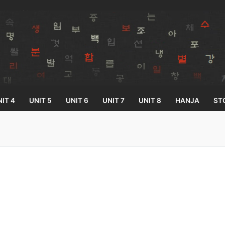
IT 4
UNIT 5
UNIT 6
UNIT 7
UNIT 8
HANJA
ST
Search for:
33