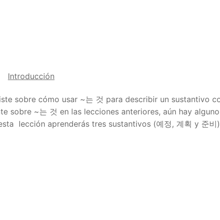
Introducción
diste sobre cómo usar ~는 것 para describir un sustantivo c
e sobre ~는 것 en las lecciones anteriores, aún hay alguno
 esta lección aprenderás tres sustantivos (예정, 계획 y 준비