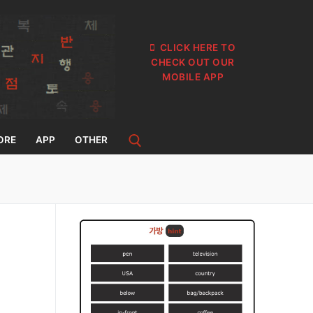
CLICK HERE TO
CHECK OUT OUR
MOBILE APP
ORE
APP
OTHER