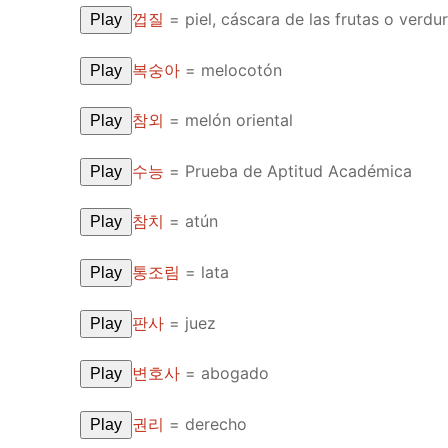
껍질
=
piel, cáscara de las frutas o verdu
Play
UNIT 5
About Us
복숭아
=
melocotón
Play
FAQ
Articles
참외
=
melón oriental
Play
Lesson list
수능
=
Prueba de Aptitud Académica
Play
Contact Us
참치
=
atún
Play
통조림
=
lata
Play
판사
=
juez
Play
변호사
=
abogado
Play
권리
=
derecho
Play