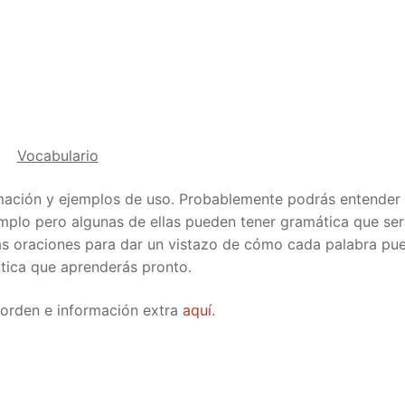
Tips
5
41
58
k Reference
50
66
83
s
75
91
108
100
116
 133
Vocabulario
125
141
158
rmación y ejemplos de uso. Probablemente podrás entender 
mplo pero algunas de ellas pueden tener gramática que se
 150
 166
 183
tas oraciones para dar un vistazo de cómo cada palabra pu
ática que aprenderás pronto.
175
191
 orden e información extra
aquí
.
 200