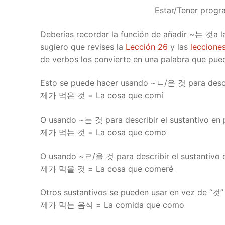
Estar/Tener pro
Deberías recordar la función de añadir ~는 것a la
sugiero que revises la
Lección 26
y las
leccione
de verbos los convierte en una palabra que pued
Esto se puede hacer usando ~ㄴ/은 것 para descri
제가 먹은 것 = La cosa que comí
O usando ~는 것 para describir el sustantivo en 
제가 먹는 것 = La cosa que como
O usando ~ㄹ/을 것 para describir el sustantivo e
제가 먹을 것 = La cosa que comeré
Otros sustantivos se pueden usar en vez de “것” 
제가 먹는 음식 = La comida que como