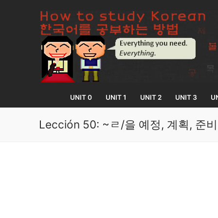
Skip
to
content
UNIT 0
UNIT 1
UNIT 2
UNIT 3
UN
Lección 50: ~ㄹ/을 예정, 계획, 준비
UNIT 0
Lesson 1
UNIT 1
Lesson 2
Lessons 1 – 8
UNIT 2
Lesson 3
Lessons 9 – 16
Lessons 26 – 
UNIT 3