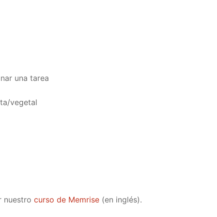
onar una tarea
uta/vegetal
r nuestro
curso de Memrise
(en inglés).