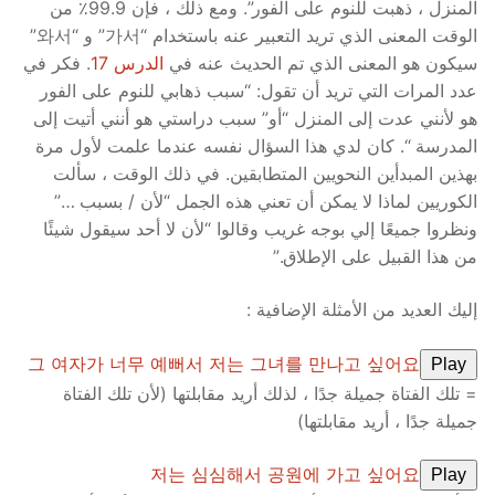
المنزل ، ذهبت للنوم على الفور”. ومع ذلك ، فإن 99.9٪ من
الوقت المعنى الذي تريد التعبير عنه باستخدام “가서” و “와서”
سيكون هو المعنى الذي تم الحديث عنه في
الدرس 17
. فكر في
عدد المرات التي تريد أن تقول: “سبب ذهابي للنوم على الفور
هو لأنني عدت إلى المنزل “أو” سبب دراستي هو أنني أتيت إلى
المدرسة “. كان لدي هذا السؤال نفسه عندما علمت لأول مرة
بهذين المبدأين النحويين المتطابقين. في ذلك الوقت ، سألت
الكوريين لماذا لا يمكن أن تعني هذه الجمل “لأن / بسبب …”
ونظروا جميعًا إلي بوجه غريب وقالوا “لأن لا أحد سيقول شيئًا
من هذا القبيل على الإطلاق.”
إليك العديد من الأمثلة الإضافية :
그 여자가 너무 예뻐서 저는 그녀를 만나고 싶어요
Play
= تلك الفتاة جميلة جدًا ، لذلك أريد مقابلتها (لأن تلك الفتاة
جميلة جدًا ، أريد مقابلتها)
저는 심심해서 공원에 가고 싶어요
Play