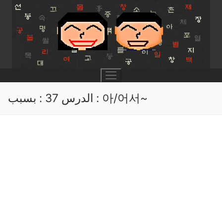
Skip
to
content
الدرس 37 : بسبب : 아/어서~
UNIT 0
Lesson 1
UNIT 1
Lesson 2
Lessons 1 – 8
UNIT 2
Lesson 3
Lessons 9 – 16
Lessons 26 – 33
UNIT 3
Pronunciation Tips
Lessons 17 – 25
Lessons 34 – 41
Lessons 51 – 58
UNIT 4