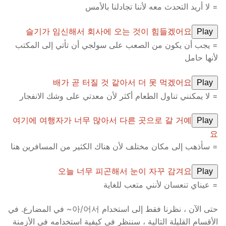
= لا أريد التحدث معه لأننا تجادلنا بالأمس
슬기가 임신해서 회사에 오는 것이 힘들겠어요
Play
= يجب أن يكون من الصعب على سولجي أن تأتي إلى المكتب
لأنها حامل
배가 곧 터질 것 같아서 더 못 먹겠어요
Play
= لا يمكنني تناول الطعام أكثر لأن معدتي على وشك الانفجار
여기에 여행자가 너무 많아서 다른 곳으로 갈 거예
Play
요
= سأذهب إلى مكان مختلف لأن هناك الكثير من المسافرين هنا
오늘 너무 피곤해서 눈이 자꾸 감겨요
Play
= عيناي تنعسان لأنني متعب للغاية
حتى الآن ، نظرنا فقط إلى استخدام 아/어서~ في المضارع. في
الأقسام القليلة التالية ، سننظر في كيفية استخدامه في الأزمنة