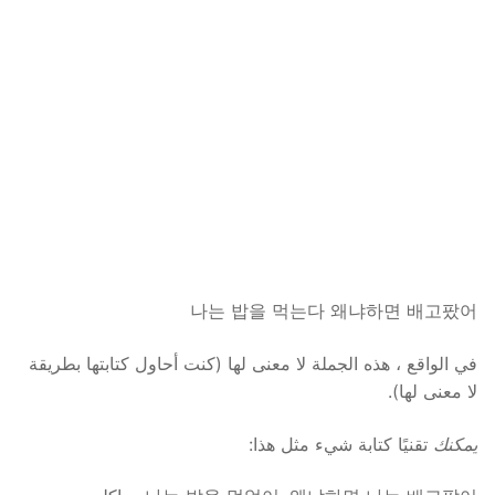
나는 밥을 먹는다 왜냐하면 배고팠어
في الواقع ، هذه الجملة لا معنى لها (كنت أحاول كتابتها بطريقة
لا معنى لها).
يمكنك
تقنيًا كتابة شيء مثل هذا: