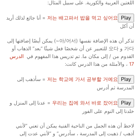
اللغتين العربية والكورية. على سبيل المثال:
저는 배고파서 밥을 먹고 싶어요
= أنا جائع لذلك أريد
Play
أن آكل
تذكر أن هذه الإضافة نفسها (아/어서~) يمكن أيضًا إضافتها إلى
가다 و 오다 للتعبير عن أن شخصًا فعل شيئًا “بعد” الذهاب أو
القدوم من / إلى مكان ما. تم تدريس هذا المفهوم في
الدرس
17
، والأمثلة من هذا الدرس كانت:
저는 학교에 가서 공부할 거예요
= سأذهب إلى
Play
المدرسة ثم أدرس
우리는 집에 와서 바로 잤어요
= عدنا إلى المنزل و
Play
خلدنا إلى النوم على الفور
لاحظ أن هذه الجمل من الناحية الفنية
يمكن
أن تعني “لأنني
أذهب / ذهبت إلى المدرسة ، سأدرس” و “لأنني عدت إلى