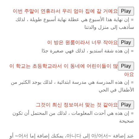
이번 주말이 연휴라서 우리 엄마 집에 갈 거예요
Play
= إن نهاية هذا الأسبوع هي عطلة نهاية أسبوع طويلة ، لذلك
سأذهب إلى منزل والدتنا
이 방은 원룸이라서 너무 작아요
Play
= إن هذه شقة استديو ، لذلك فهي صغيرة جدًا
이 학교는 초등학교라서 이 동네에 어린이들이 많
Play
아요
= إن هذه المدرسة هي مدرسة ابتدائية ، لذلك يوجد الكثير من
الأطفال في الحي
그것이 최신 정보여서 맞는 것 같아요
Play
= إن هذه هي أحدث المعلومات ، لذلك من المحتمل أن تكون
صحيحة
عند إضافة ~아/어서 إلى 아니다، يمكنك إضافة إما 어서~ أو