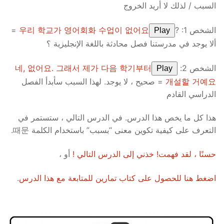
السبب / لذلك لا أريد الخروج
الشخص 1: ?
우리 학교가 영어회화 수업이 없어요
=
Play
ألا يوجد في مدرستنا فصل محادثة باللغة الإنجليزية ؟
الشخص 2:
네, 없어요. 그래서 제가 다음 학기부터
Play
개설할 거예요
= صحيح ، لا يوجد. لهذا السبب سأبدأ الفصل
الدراسي القادم
هذا كل ما يخص هذا الدرس. في الدرس التالي ، ستستمر في
التعرف على كيفية تكوين معنى “بسبب” باستخدام الكلمة 때문.
حسنًا ، لقد فهمت! خذني إلى الدرس التالي !
أو ،
اضغط هنا للحصول على كتاب تمارين للمتابعة مع هذا الدرس
.