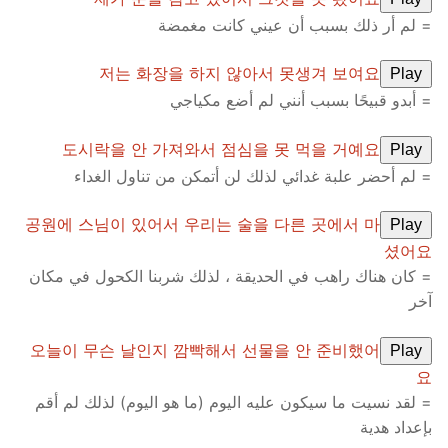
= لم أر ذلك بسبب أن عيني كانت مغمضة
저는 화장을 하지 않아서 못생겨 보여요
Play
= أبدو قبيحًا بسبب أنني لم أضع مكياجي
도시락을 안 가져와서 점심을 못 먹을 거예요
Play
= لم أحضر علبة غدائي لذلك لن أتمكن من تناول الغداء
공원에 스님이 있어서 우리는 술을 다른 곳에서 마
Play
셨어요
= كان هناك راهب في الحديقة ، لذلك شربنا الكحول في مكان
آخر
오늘이 무슨 날인지 깜빡해서 선물을 안 준비했어
Play
요
= لقد نسيت ما سيكون عليه اليوم (ما هو اليوم) لذلك لم أقم
بإعداد هدية