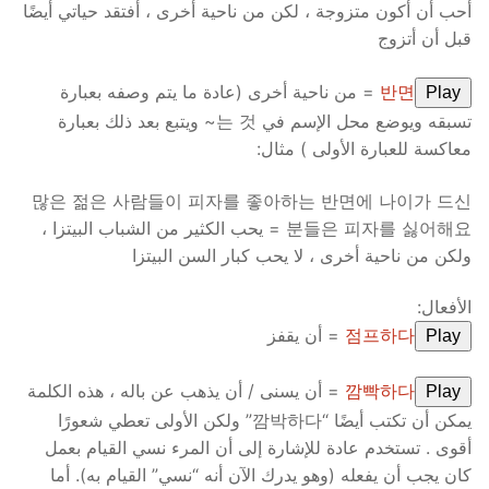
أحب أن أكون متزوجة ، لكن من ناحية أخرى ، أفتقد حياتي أيضًا
قبل أن أتزوج
반면
= من ناحية أخرى (عادة ما يتم وصفه بعبارة
Play
تسبقه ويوضع محل الإسم في 는 것~ ويتبع بعد ذلك بعبارة
معاكسة للعبارة الأولى ) مثال:
많은 젊은 사람들이 피자를 좋아하는 반면에 나이가 드신
분들은 피자를 싫어해요 = يحب الكثير من الشباب البيتزا ،
ولكن من ناحية أخرى ، لا يحب كبار السن البيتزا
الأفعال:
점프하다
= أن يقفز
Play
깜빡하다
= أن يسنى / أن يذهب عن باله ، هذه الكلمة
Play
يمكن أن تكتب أيضًا “깜박하다” ولكن الأولى تعطي شعورًا
أقوى . تستخدم عادة للإشارة إلى أن المرء نسي القيام بعمل
كان يجب أن يفعله (وهو يدرك الآن أنه “نسي” القيام به). أما