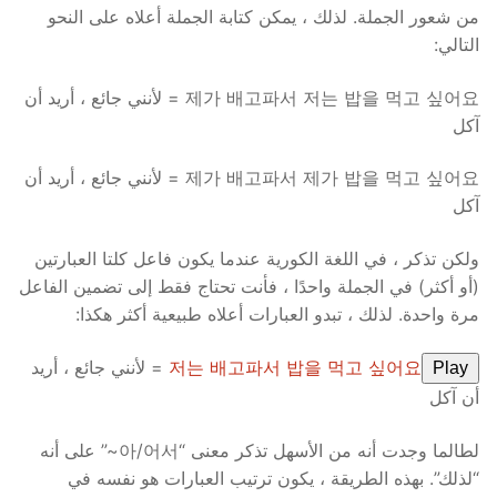
من شعور الجملة. لذلك ، يمكن كتابة الجملة أعلاه على النحو
التالي:
제가 배고파서 저는 밥을 먹고 싶어요 = لأنني جائع ، أريد أن
آكل
제가 배고파서 제가 밥을 먹고 싶어요 = لأنني جائع ، أريد أن
آكل
ولكن تذكر ، في اللغة الكورية عندما يكون فاعل كلتا العبارتين
(أو أكثر) في الجملة واحدًا ، فأنت تحتاج فقط إلى تضمين الفاعل
مرة واحدة. لذلك ، تبدو العبارات أعلاه طبيعية أكثر هكذا:
저는 배고파서 밥을 먹고 싶어요
= لأنني جائع ، أريد
Play
أن آكل
لطالما وجدت أنه من الأسهل تذكر معنى “아/어서~” على أنه
“لذلك”. بهذه الطريقة ، يكون ترتيب العبارات هو نفسه في