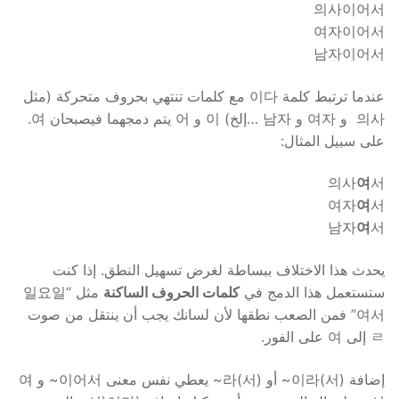
의사이어서
여자이어서
남자이어서
عندما ترتبط كلمة 이다 مع كلمات تنتهي بحروف متحركة (مثل
의사 و 여자 و 남자 …إلخ) 이 و 어 يتم دمجهما فيصبحان 여.
على سبيل المثال:
의사
여
서
여자
여
서
남자
여
서
يحدث هذا الاختلاف ببساطة لغرض تسهيل النطق. إذا كنت
ستستعمل هذا الدمج في
كلمات الحروف الساكنة
مثل “일요일
여서” فمن الصعب نطقها لأن لسانك يجب أن ينتقل من صوت
ㄹ إلى 여 على الفور.
إضافة (이라(서~ أو (라(서~ يعطي نفس معنى 이어서~ و 여