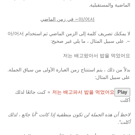
الماضية والمستقبلية.
아/어서~ في زمن الماضي
لا يمكنك تصريف كلمة إلى الزمن الماضي ثم استخدام 아/어서
~. على سبيل المثال ، ما يلي غير صحيح:
저는 배고팠아서 밥을 먹었어요
بدلاً من ذلك ، يتم استنتاج زمن العبارة الأولى من سياق الجملة.
على سبيل المثال:
저는 배고파서 밥을 먹었어요
= كنت جائعًا لذلك
Play
أكلت
لاحظ أن هذه الجملة لن تكون منطقية إذا كانت “أنا جائع ، لذلك
أكلت”.