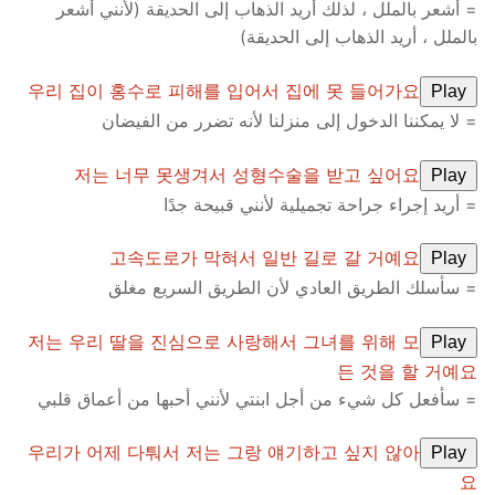
= أشعر بالملل ، لذلك أريد الذهاب إلى الحديقة (لأنني أشعر
بالملل ، أريد الذهاب إلى الحديقة)
우리 집이 홍수로 피해를 입어서 집에 못 들어가요
Play
= لا يمكننا الدخول إلى منزلنا لأنه تضرر من الفيضان
저는 너무 못생겨서 성형수술을 받고 싶어요
Play
= أريد إجراء جراحة تجميلية لأنني قبيحة جدًا
고속도로가 막혀서 일반 길로 갈 거예요
Play
= سأسلك الطريق العادي لأن الطريق السريع مغلق
저는 우리 딸을 진심으로 사랑해서 그녀를 위해 모
Play
든 것을 할 거예요
= سأفعل كل شيء من أجل ابنتي لأنني أحبها من أعماق قلبي
우리가 어제 다퉈서 저는 그랑 얘기하고 싶지 않아
Play
요