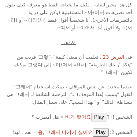
كل هذا محير للغاية ، لكنك ما تحتاجه فقط هو معرفة كيف تقول
أحد تصريفات 아/어서~ المستقبلية (وكن على دراية
بالتصريفات الأخرى). أنا شخصياً أقول فقط (이라(서~ أو (라
(서~ ولا أقول أبدًا 이어서~ أو 여서~.
그래서
في
الدرس 23
، تعلمت أن معنى كلمة ‘그렇다’ قريب من
“هكذا / بتلك الطريقة” بإضافة 아/어서~ إلى 그렇다 يمكنك
تكوين “그래서”
عندما تتحدث عن بعض المواقف ، يمكنك استخدام “그래서”
لتقول “بسبب (هذا الموقف) …”. الترجمة الشائعة لـ 그래서 هي
ببساطة “لذلك” أو “لهذا السبب”. على سبيل المثال:
الشخص 1: ?
비가 왔어요
= هل أمطرت ؟
Play
الشخص 2:
응, 그래서 나가기 싫어요
= نعم ، لهذا
Play