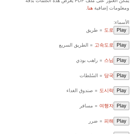
يمكن العثور على ملف PDF يعرض هذه الكلمات بدقة
FAQ
ومعلومات إضافية
هنا
.
Articles
الأسماء:
도로
= طريق
Play
Lesson list
Contact Us
고속도로
= الطريق السريع
Play
스님
= راهب بوذي
Play
당국
= السُلطات
Play
도시락
= صندوق الغداء
Play
여행자
= مسافر
Play
피해
= ضرر
Play