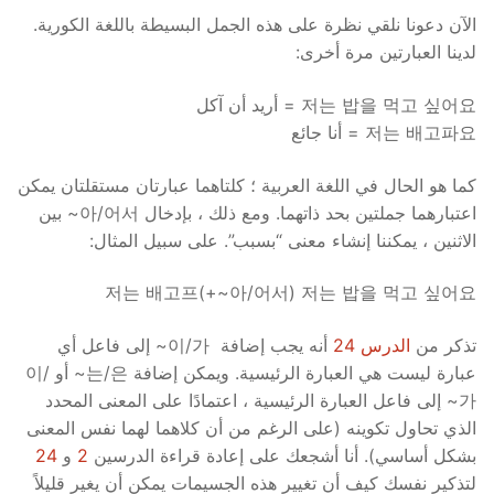
الآن دعونا نلقي نظرة على هذه الجمل البسيطة باللغة الكورية.
لدينا العبارتين مرة أخرى:
저는 밥을 먹고 싶어요 = أريد أن آكل
저는 배고파요 = أنا جائع
كما هو الحال في اللغة العربية ؛ كلتاهما عبارتان مستقلتان يمكن
اعتبارهما جملتين بحد ذاتهما. ومع ذلك ، بإدخال 아/어서~ بين
الاثنين ، يمكننا إنشاء معنى “بسبب”. على سبيل المثال:
저는 배고프(+~아/어서) 저는 밥을 먹고 싶어요
تذكر من
الدرس 24
أنه يجب إضافة 이/가~ إلى فاعل أي
عبارة ليست هي العبارة الرئيسية. ويمكن إضافة 는/은~ أو 이/
가~ إلى فاعل العبارة الرئيسية ، اعتمادًا على المعنى المحدد
الذي تحاول تكوينه (على الرغم من أن كلاهما لهما نفس المعنى
بشكل أساسي). أنا أشجعك على إعادة قراءة الدرسين
2
و
24
لتذكير نفسك كيف أن تغيير هذه الجسيمات يمكن أن يغير قليلاً