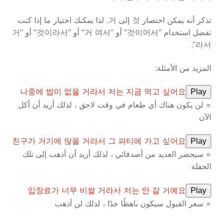
تذكر أنه يمكن اختصار 것 إلى 거. لذا يمكنك اختيار ما إذا كنت
تفضل استخدام “것이어서” أو “거 여서” أو “것이라서” أو “거
라서”.
المزيد من الأمثلة:
나중에 밥이 없을 거라서 저는 지금 먹고 싶어요
Play
= لن يكون هناك أي طعام في وقت لاحق ، لذلك أريد أن آكل
الآن
친구가 거기에 많을 거라서 그 파티에 가고 싶어요
Play
= سيحضر العديد من أصدقائي ، لذلك أريد أن أذهب إلى تلك
الحفلة
입장료가 너무 비쌀 거라서 저는 안 갈 거예요
Play
= سعر القبول سيكون باهظًا جدًا ، لذلك لن أذهب