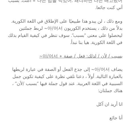
나는 밥을 먹었어. 왜냐하면 나는 배고팠어 = اكلت. بسبب
أني كنت جائعا.
ومع ذلك ، لن يبدو هذا طبيعيًا على الإطلاق في اللغة الكورية.
بدلاً من ذلك ، يستخدم الكوريون 아/어서~ لربط جملتين
ليحصلوا على معنى “بسبب”. سوف ننظر في كيفية القيام بذلك
في اللغة الكورية. هيا بنا نبدأ.
بسبب / لأن / لذلك: فعل / صفة + 아/어서~
يضاف 아/어서~ إلى جذع الفعل أو الصفة في عبارة لربطها
بالعبارة التالية. أولاً ، دعنا نلقي نظرة على كيفية تكوين جمل
السببية في اللغة العربية. عند قول جملة فيها “بسبب /لأن” ،
هناك جملتان:
انا أريد ان آكل
أنا جائع