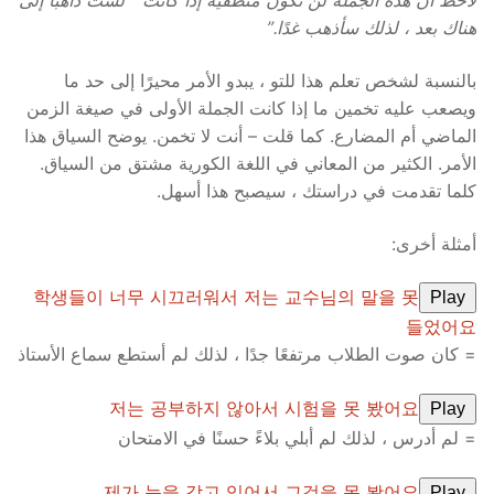
لاحظ أن هذه الجملة لن تكون منطقية إذا كانت ” لست ذاهبًا إلى
هناك بعد ، لذلك سأذهب غدًا.”
بالنسبة لشخص تعلم هذا للتو ، يبدو الأمر محيرًا إلى حد ما
ويصعب عليه تخمين ما إذا كانت الجملة الأولى في صيغة الزمن
الماضي أم المضارع. كما قلت – أنت لا تخمن. يوضح السياق هذا
الأمر. الكثير من المعاني في اللغة الكورية مشتق من السياق.
كلما تقدمت في دراستك ، سيصبح هذا أسهل.
أمثلة أخرى:
학생들이 너무 시끄러워서 저는 교수님의 말을 못
Play
들었어요
= كان صوت الطلاب مرتفعًا جدًا ، لذلك لم أستطع سماع الأستاذ
저는 공부하지 않아서 시험을 못 봤어요
Play
= لم أدرس ، لذلك لم أبلي بلاءً حسنًا في الامتحان
제가 눈을 감고 있어서 그것을 못 봤어요
Play