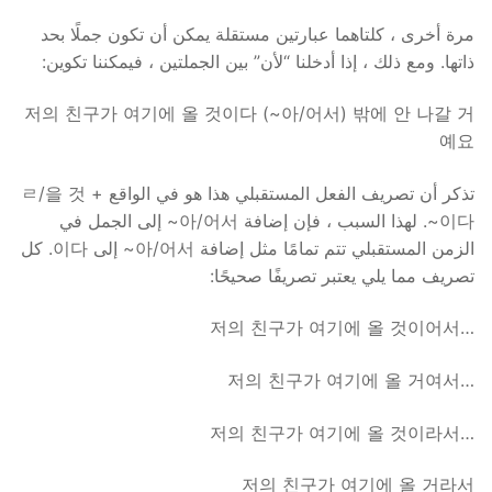
مرة أخرى ، كلتاهما عبارتين مستقلة يمكن أن تكون جملًا بحد
ذاتها. ومع ذلك ، إذا أدخلنا “لأن” بين الجملتين ، فيمكننا تكوين:
저의 친구가 여기에 올 것이다 (~아/어서) 밖에 안 나갈 거
예요
تذكر أن تصريف الفعل المستقبلي هذا هو في الواقع ㄹ/을 것 +
이다~. لهذا السبب ، فإن إضافة 아/어서~ إلى الجمل في
الزمن المستقبلي تتم تمامًا مثل إضافة 아/어서~ إلى 이다. كل
تصريف مما يلي يعتبر تصريفًا صحيحًا:
…저의 친구가 여기에 올 것이어서
…저의 친구가 여기에 올 거여서
…저의 친구가 여기에 올 것이라서
저의 친구가 여기에 올 거라서