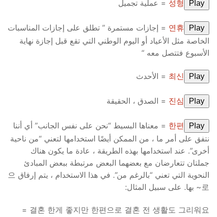
성형
= عملية تجميل
Play
연휴
= إجازات مستمرة ” تطلق على إجازات المناسبات
Play
الخاصة مثل الأعياد أو اليوم الوطني التي تقع قبل إجازة نهاية
الأسبوع فتتصل معه “
최신
= الأحدث
Play
진심
= الصدق ، الحقيقة
Play
한편
= معناها البسيط “نحن على نفس الجانب” أي أننا
Play
نتفق على أمر ما ، من الممكن أيضًا استخدامها لتعني “من ناحية
أخرى”. عند استخدامها بهذه الطريقة ، عادة ما يكون هناك
جملتان تتعارضان مع بعضهما البعض مرتبطة ببعض المبادئ
النحوية التي تعني “بالرغم من”. في هذا الاستخدام ، يتم إرفاق 으
로~ بها. على سبيل المثال:
결혼 한게 좋지만 한편으로 결혼 전 생활도 그리워요 =