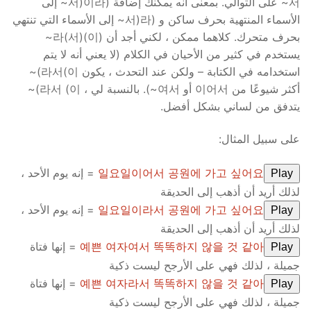
서~ على التوالي. بمعنى أنه يمكنك إضافة (이라(서~ إلى
الأسماء المنتهية بحرف ساكن و (라(서~ إلى الأسماء التي تنتهي
بحرف متحرك. كلاهما ممكن ، لكني أجد أن (이)라(서)~
يستخدم في كثير من الأحيان في الكلام (لا يعني أنه لا يتم
استخدامه في الكتابة – ولكن عند التحدث ، يكون 이)라서)~
أكثر شيوعًا من 이어서 أو 여서~). بالنسبة لي ، 이) 라서)~
يتدفق من لساني بشكل أفضل.
على سبيل المثال:
일요일이어서 공원에 가고 싶어요
= إنه يوم الأحد ،
Play
لذلك أريد أن أذهب إلى الحديقة
일요일이라서 공원에 가고 싶어요
= إنه يوم الأحد ،
Play
لذلك أريد أن أذهب إلى الحديقة
예쁜 여자여서 똑똑하지 않을 것 같아
= إنها فتاة
Play
جميلة ، لذلك فهي على الأرجح ليست ذكية
예쁜 여자라서 똑똑하지 않을 것 같아
= إنها فتاة
Play
جميلة ، لذلك فهي على الأرجح ليست ذكية