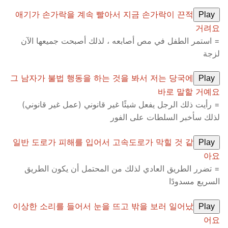
애기가 손가락을 계속 빨아서 지금 손가락이 끈적
Play
거려요
= استمر الطفل في مص أصابعه ، لذلك أصبحت جميعها الآن
لزجة
그 남자가 불법 행동을 하는 것을 봐서 저는 당국에
Play
바로 말할 거예요
= رأيت ذلك الرجل يفعل شيئًا غير قانوني (عمل غير قانوني)
لذلك سأخبر السلطات على الفور
일반 도로가 피해를 입어서 고속도로가 막힐 것 같
Play
아요
= تضرر الطريق العادي لذلك من المحتمل أن يكون الطريق
السريع مسدودًا
이상한 소리를 들어서 눈을 뜨고 밖을 보러 일어났
Play
어요