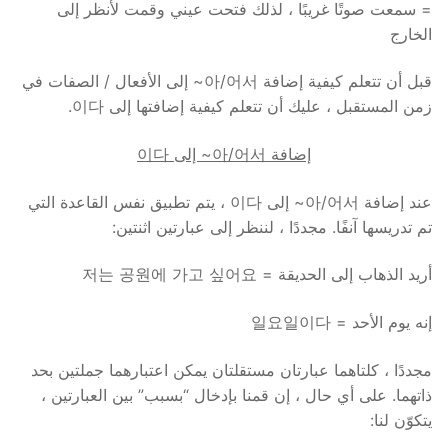
= سمعت صوتًا غريبًا ، لذلك فتحت عيني وقمت لأنظر إلى
الخارج
قبل أن تتعلم كيفية إضافة 아/어서~ إلى الأفعال / الصفات في
زمن المستقبل ، عليك أن تتعلم كيفية إضافتها إلى 이다.
إضافة 아/어서~ إلى 이다
عند إضافة 아/어서~ إلى 이다 ، يتم تطبيق نفس القاعدة التي
تم تدريسها آنفًا. مجددًا ، لننظر إلى عبارتين اثنتين:
أريد الذهاب إلى الحديقة = 저는 공원에 가고 싶어요
إنه يوم الأحد = 일요일이다
مجددًا ، كلتاهما عبارتان مستقلتان يمكن اعتبارهما جملتين بحد
ذاتهما. على أي حال ، إن قمنا بإدخال “بسبب” بين العبارتين ،
يتكوّن لنا: