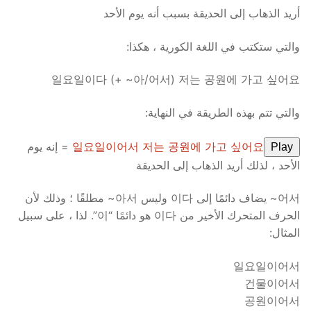
أريد الذهاب إلى الحديقة بسبب أنه يوم الأحد
والتي ستكتب في اللغة الكورية ، هكذا:
일요일이다 (+ ~아/어서) 저는 공원에 가고 싶어요
والتي تتم بهذه الطريقة في النهاية:
일요일이어서 저는 공원에 가고 싶어요
= إنه يوم
Play
الأحد ، لذلك أريد الذهاب إلى الحديقة
어서~ يضاف دائمًا إلى 이다 وليس 아서~ مطلقًا ؛ وذلك لأن
الحرف المتحرك الأخير من 이다 هو دائمًا “이”. لذا ، على سبيل
المثال:
일요일이어서
건물이어서
공원이어서