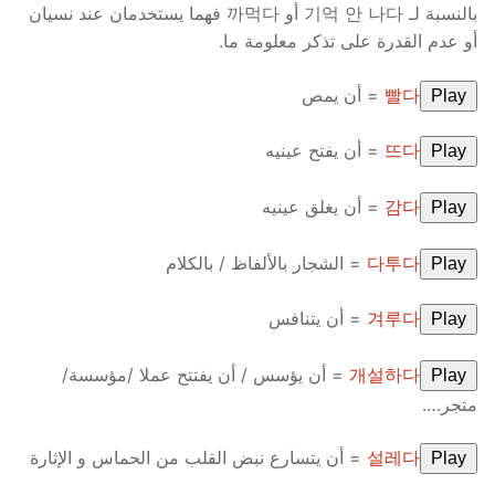
بالنسبة لـ 기억 안 나다 أو 까먹다 فهما يستخدمان عند نسيان
أو عدم القدرة على تذكر معلومة ما.
빨다
= أن يمص
Play
뜨다
= أن يفتح عينيه
Play
감다
= أن يغلق عينيه
Play
다투다
= الشجار بالألفاظ / بالكلام
Play
겨루다
= أن يتنافس
Play
개설하다
= أن يؤسس / أن يفتتح عملا /مؤسسة/
Play
متجر….
설레다
= أن يتسارع نبض القلب من الحماس و الإثارة
Play