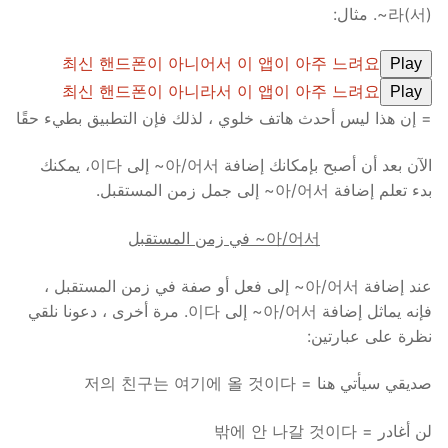
(라(서~. مثال:
최신 핸드폰이 아니어서 이 앱이 아주 느려요
Play
최신 핸드폰이 아니라서 이 앱이 아주 느려요
Play
= إن هذا ليس أحدث هاتف خلوي ، لذلك فإن التطبيق بطيء حقًا
الآن بعد أن أصبح بإمكانك إضافة 아/어서~ إلى 이다، يمكنك
بدء تعلم إضافة 아/어서~ إلى جمل زمن المستقبل.
아/어서~ في زمن المستقبل
عند إضافة 아/어서~ إلى فعل أو صفة في زمن المستقبل ،
فإنه يماثل إضافة 아/어서~ إلى 이다. مرة أخرى ، دعونا نلقي
نظرة على عبارتين:
صديقي سيأتي هنا = 저의 친구는 여기에 올 것이다
لن أغادر = 밖에 안 나갈 것이다