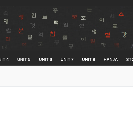
IT 4
UNIT 5
UNIT 6
UNIT 7
UNIT 8
HANJA
ST
Search for:
33