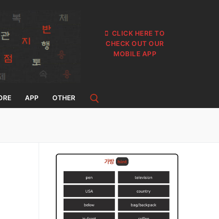
CLICK HERE TO
CHECK OUT OUR
MOBILE APP
ORE
APP
OTHER