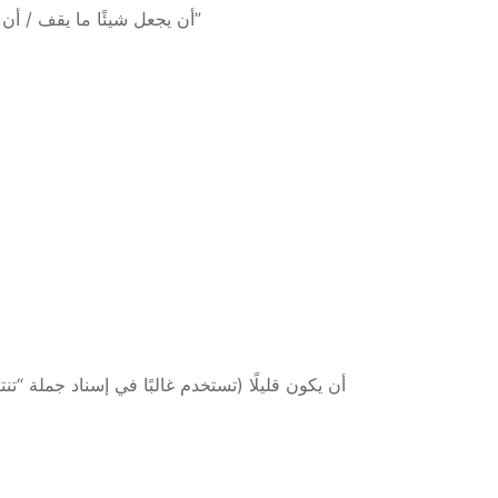
= أن يجعل شيئًا ما يقف / أن يعد شيئًا ما “خطة / عمل تجاري …إلخ”
د جملة “تنتهي الجملة بها” وليس قبل الإسم لوصفه)