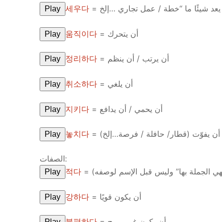
세우다
Play
움직이다
= أن يتحرك
Play
정리하다
= أن يرتب / أن ينظم
Play
취소하다
= أن يلغي
Play
지키다
= أن يحمي / أن يدافع
Play
놓치다
= أن يفوّت (قطار/ حافلة / فرصة…إلخ)
Play
الصفات:
적다
= أن يكون قليلًا (تستخدم غالبًا في إسنا
Play
강하다
= أن يكون قويًا
Play
불편하다
= أن يكون غير مريح
Play