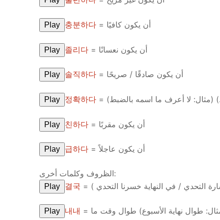
충분하다
= أن يكون كافيًا
Play
졸리다
= أن يكون نعسانًا
Play
솔직하다
= أن يكون صادقًا / صريحًا
Play
정확하다
= أن يكون على وجه الدقة (بالضبط)
Play
친하다
= أن يكون مقربًا
Play
급하다
= أن يكون عاجلاً
Play
الظروف وكلمات أخرى:
결국
= في النهاية ، انتهى الأمر بـ (مثال: لم ن
Play
내내
Play