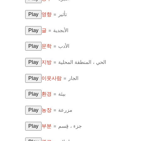
UNIT 5
About Us
영향
= تأثير
Play
FAQ
글
= الأبجدية
Play
Articles
문학
= الأدب
Play
Lesson list
지방
= الحي ، المنطقة المحلية
Play
Contact Us
이웃사람
= الجار
Play
환경
= بيئة
Play
농장
= مزرعة
Play
부분
= جزء ، قِسم
Play