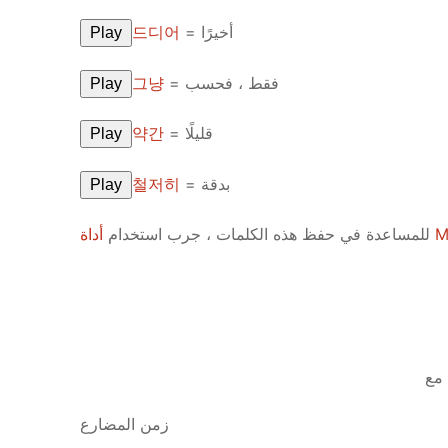
드디어
= أخيرًا
Play
그냥
= فقط ، فحسب
Play
약간
= قليلًا
Play
철저히
= بدقة
Play
للمساعدة في حفظ هذه الكلمات ، جرب استخدام
أدا
زمن المضارع